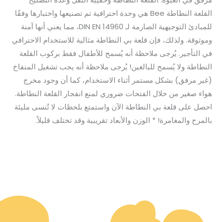
القلعة النطاطة Bee هي وحدة احترافية تم تصنيعها واختبارها وفقًا
للمبادئ التوجيهية الصارمة لـ DIN EN 14960، مما يعني أنها آمنة
وموثوقة. ولذلك، فإن قلعة بي النطاطة مثالية للاستخدام الاحترافي
في التأجير. يُرجى ملاحظة أنه يُسمح للأطفال فقط بركوب القلعة
النطاطة ولا يُسمح للبالغين! يُرجى ملاحظة أنه يجب تشغيل المنفاخ
(غير مرفق) بشكل مستمر أثناء الاستخدام، كما أن وجود مخرج
هواء صغير من خلال الفتحات ضروري لمنع انفجار القلعة النطاطة.
احصل على قلعة بي النطاطة الآن واستمتع بلحظات لا تُنسى مليئة
بالمرح والمغامرة! * الوزن والأبعاد تقريبية وقد تختلف قليلاً.