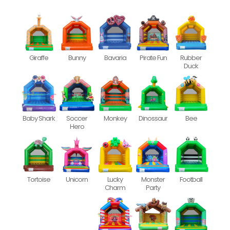
Giraffe
Bunny
Bavaria
Pirate Fun
Rubber
Duck
Baby Shark
Soccer
Monkey
Dinossaur
Bee
Hero
Tortoise
Unicorn
Lucky
Monster
Football
Charm
Party