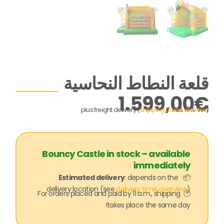
قلعة النطاط النحاسية
1.599,00
€
incl. 19% VAT
plus freight delivery (
shipping cost overview
)
Bouncy Castle in stock – available
immediately
Estimated delivery
: depends on the
📦
delivery location (see
delivery time overview
)
🕙 For orders placed and paid by 11 a.m., shipping
takes place the same day!