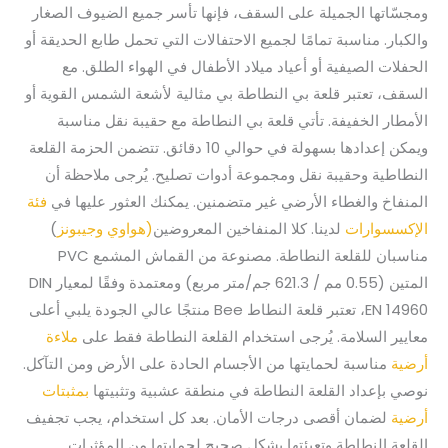
ومجسّاتها الجميلة على السقف، فإنها تأسر جميع الضيوف الصغار
والكبار. مناسبة تمامًا لجميع الاحتفالات التي تحمل طابع الحديقة أو
الحفلات الصيفية أو أعياد ميلاد الأطفال في الهواء الطلق. مع
السقف، تعتبر قلعة بي النطاطة بي مثالية لأشعة الشمس القوية أو
الأمطار الخفيفة. تأتي قلعة بي النطاطة مع حقيبة نقل مناسبة
ويمكن إعدادها بسهولة في حوالي 10 دقائق. تتضمن الحزمة القلعة
النطاطية وحقيبة نقل ومجموعة أدوات تصليح. يُرجى ملاحظة أن
المنفاخ والغطاء الأرضي غير متضمنين. يمكنك العثور عليها في
فئة
الإكسسوارات
لدينا. كلا المنفاخين المعروضين
(هواوي
وجيبونز
)
مناسبان للقلعة النطاطة. مصنوعة من القماش المشمع PVC
المتين (0.55 مم / 621.3 جم/متر مربع) ومعتمدة وفقًا لمعيار DIN
EN 14960، تعتبر قلعة النطاط Bee منتجًا عالي الجودة يلبي أعلى
معايير السلامة. يُرجى استخدام القلعة النطاطة فقط على
ملاءة
أرضية
مناسبة لحمايتها من الأجسام الحادة على الأرض ومن التآكل.
نوصي بإعداد القلعة النطاطة في منطقة عشبية وتثبيتها
بمثبتات
أرضية
لضمان أقصى درجات الأمان. بعد كل استخدام، يجب تجفيف
القلعة النطاطة وتعبئتها بشكل صحيح لحمايتها من المؤثرات