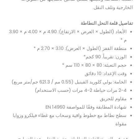
الخارجية وتلف النقل.
تفاصيل قلعة النحل النطاطة
الأبعاد (الطول × العرض × الارتفاع): 4.90 م × 4.00 م × 3.90
م *
منطقة القفز (الطول × العرض): 3.10 × 2.70 م *
الوزن: تقريباً. 90 كجم*
حجم التعبئة: 80 × 80 × 110 سم *
وقت الإعداد: 10 دقائق
الخامة: بولي كلوريد الفينيل (0.55 مم / 621.3 جم/متر مربع)
2-4 مرات خياطة 2-4 مرات (حسب الاستخدام)
مقاوم للحريق
شهادة المطابقة وفقًا للمواصفة EN 14960
سطح نطاط مع خطوط واقية وسحاب مع غطاء فيلكرو وزوايا
مقواة
مرفق في العبوة: القلعة النطاطة وحقيبة النقل وعدة التصليح