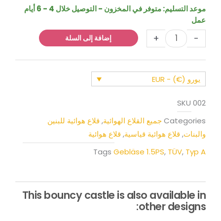
النطاط
موعد التسليم:
متوفر في المخزون - التوصيل خلال 4 - 6 أيام
النحاسية
عمل
+
-
إضافة إلى السلة
يورو (€) - EUR
SKU
002
Categories
جميع القلاع الهوائية
,
قلاع هوائية للبنين
والبنات
,
قلاع هوائية قياسية
,
قلاع هوائية
Tags
Gebläse 1.5PS
,
TÜV
,
Typ A
This bouncy castle is also available in
other designs: