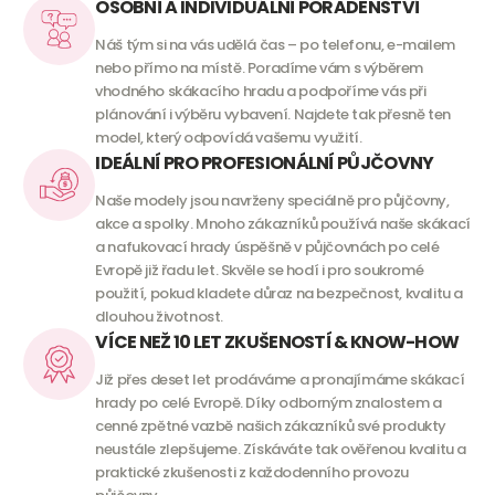
OSOBNÍ A INDIVIDUÁLNÍ PORADENSTVÍ
Náš tým si na vás udělá čas – po telefonu, e-mailem
nebo přímo na místě. Poradíme vám s výběrem
vhodného skákacího hradu a podpoříme vás při
plánování i výběru vybavení. Najdete tak přesně ten
model, který odpovídá vašemu využití.
IDEÁLNÍ PRO PROFESIONÁLNÍ PŮJČOVNY
Naše modely jsou navrženy speciálně pro půjčovny,
akce a spolky. Mnoho zákazníků používá naše skákací
a nafukovací hrady úspěšně v půjčovnách po celé
Evropě již řadu let. Skvěle se hodí i pro soukromé
použití, pokud kladete důraz na bezpečnost, kvalitu a
dlouhou životnost.
VÍCE NEŽ 10 LET ZKUŠENOSTÍ & KNOW-HOW
Již přes deset let prodáváme a pronajímáme skákací
hrady po celé Evropě. Díky odborným znalostem a
cenné zpětné vazbě našich zákazníků své produkty
neustále zlepšujeme. Získáváte tak ověřenou kvalitu a
praktické zkušenosti z každodenního provozu