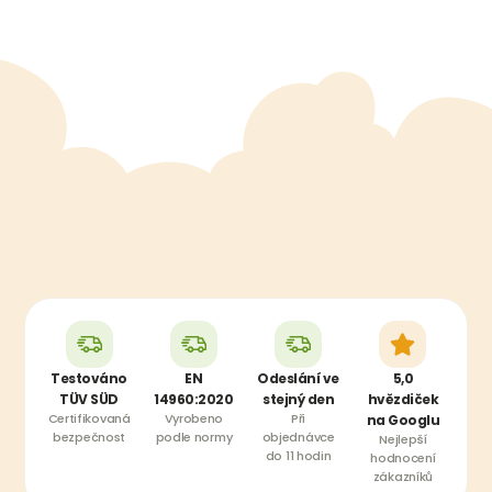
Testováno
EN
Odeslání ve
5,0
TÜV SÜD
14960:2020
stejný den
hvězdiček
Certifikovaná
Vyrobeno
Při
na Googlu
bezpečnost
podle normy
objednávce
Nejlepší
do 11 hodin
hodnocení
zákazníků