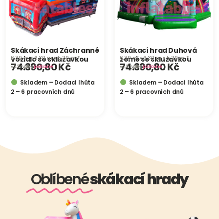
Skákací hrad Záchranné
Skákací hrad Duhová
6,30 m x 6,30 m x 5,20 m *
6,30 m x 6,30 m x 5,20 m *
vozidlo se skluzavkou
země se skluzavkou
74.390,80
Kč
74.390,80
Kč
vč. 21 % DPH
plus
poštovné
vč. 21 % DPH
plus
poštovné
Skladem – Dodací lhůta
Skladem – Dodací lhůta
2 – 6 pracovních dnů
2 – 6 pracovních dnů
Oblíbené
skákací hrady