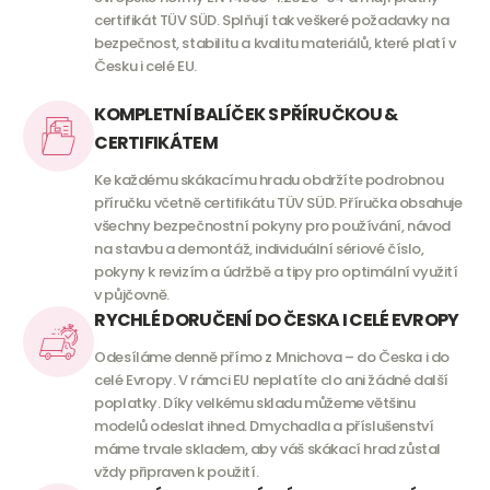
certifikát TÜV SÜD. Splňují tak veškeré požadavky na
bezpečnost, stabilitu a kvalitu materiálů, které platí v
Česku i celé EU.
KOMPLETNÍ BALÍČEK S PŘÍRUČKOU &
CERTIFIKÁTEM
Ke každému skákacímu hradu obdržíte podrobnou
příručku včetně certifikátu TÜV SÜD. Příručka obsahuje
všechny bezpečnostní pokyny pro používání, návod
na stavbu a demontáž, individuální sériové číslo,
pokyny k revizím a údržbě a tipy pro optimální využití
v půjčovně.
RYCHLÉ DORUČENÍ DO ČESKA I CELÉ EVROPY
Odesíláme denně přímo z Mnichova – do Česka i do
celé Evropy. V rámci EU neplatíte clo ani žádné další
poplatky. Díky velkému skladu můžeme většinu
modelů odeslat ihned. Dmychadla a příslušenství
máme trvale skladem, aby váš skákací hrad zůstal
vždy připraven k použití.