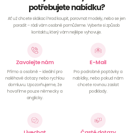
potřebujete nabídku?
Ať už chcete skákací hrad koupit, porovnat modely, nebo se jen
poradit – rádi vám osobně pomůžeme. Vyberte si způsob
kontaktu, který vám nejlépe vyhovuje.
Zavolejte nám
E-Mail
Přímo a osobně – ideální pro
Pro podrobné poptávky a
naléhavé dotazy nebo rychlou
nabídky, nebo pokud nám
domluvu. Upozorňujeme, že
chcete rovnou zaslat
hovoříme pouze německy a
podklady.
anglicky.
Livechat
Časté dotazy