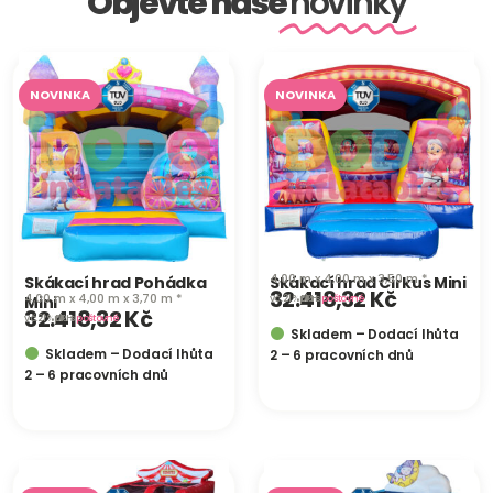
Objevte naše
novinky
NOVINKA
NOVINKA
4,00 m x 4,00 m x 3,50 m *
Skákací hrad Pohádka
Skákací hrad Cirkus Mini
32.418,32
Kč
4,00 m x 4,00 m x 3,70 m *
Mini
vč. 21 % DPH
plus
poštovné
32.418,32
Kč
vč. 21 % DPH
plus
poštovné
Skladem – Dodací lhůta
Skladem – Dodací lhůta
2 – 6 pracovních dnů
2 – 6 pracovních dnů