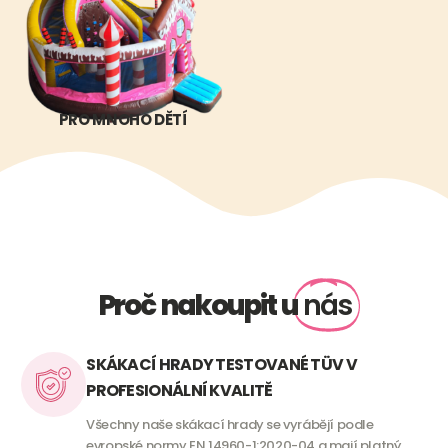
PRO MNOHO DĚTÍ
Proč nakoupit u
nás
SKÁKACÍ HRADY TESTOVANÉ TÜV V
PROFESIONÁLNÍ KVALITĚ
Všechny naše skákací hrady se vyrábějí podle
evropské normy EN 14960-1:2020-04 a mají platný