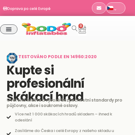
Certifikováno EN 14960 | TÜV SÜD
Přeskočit
Doprava po celé Evropě
na
Objednávky do 11:00 odesíláme týž den
obsah
0
Cart
TESTOVÁNO PODLE EN 14960:2020
Kupte si
profesionální
skákací hrad
Ověřená kvalita a vysoké bezpečnostní standardy pro
půjčovny, akce i soukromé oslavy.
Více než 1 000 skákacích hradů skladem – ihned k
odeslání
Zasíláme do Česka i celé Evropy z našeho skladu u