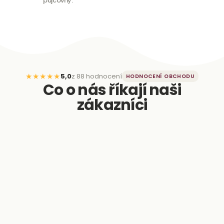
půjčovny.
★★★★★
5,0
z 88 hodnocení
HODNOCENÍ OBCHODU
Co o nás říkají naši
zákazníci