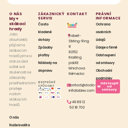
O NÁS
ZÁKAZNICKÝ
KONTAKT
PRÁVNÍ
SERVIS
INFORMACE
My ♥
skákací
Často
Ochrana
hrady
kladené
osobních
Jako
Robert-
dlouholetá
dotazy
údajů
Stirling-Ring
půjčovna
8
Způsoby
Údaje o firmě
skákacích
82152
platby
Odstoupení
hradů jsme si
Krailling
dali za úkol
Náklady na
poblíž
od smlouvy
sdílet své
Mnichova
dopravu
Obchodní
zkušenosti se
Německo
zákazníky
podmínky
BEZPEČNÉ
prostřednictvím
Odstoupit
contact@dodo-
ZPŮSOBY
od
prodeje
PLATBY
smlouvy
inflatables.com
našich
skákacích
+49 89 12
hradů.
50 18 700
O nás
Naše kvalita