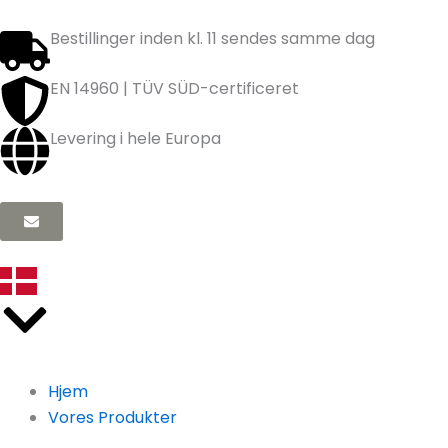
Gå
til
Bestillinger inden kl. 11 sendes samme dag
indholdet
EN 14960 | TÜV SÜD-certificeret
Levering i hele Europa
Hjem
Vores Produkter