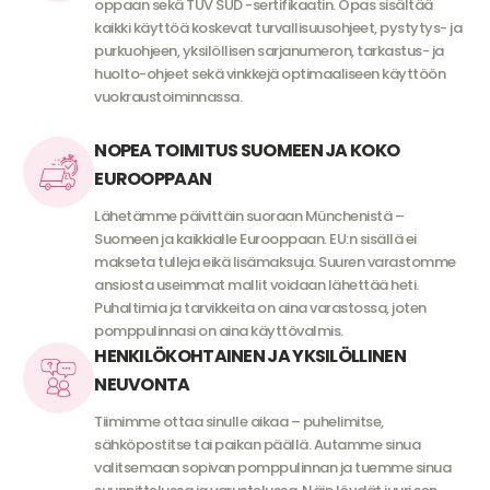
oppaan sekä TÜV SÜD -sertifikaatin. Opas sisältää
kaikki käyttöä koskevat turvallisuusohjeet, pystytys- ja
purkuohjeen, yksilöllisen sarjanumeron, tarkastus- ja
huolto-ohjeet sekä vinkkejä optimaaliseen käyttöön
vuokraustoiminnassa.
NOPEA TOIMITUS SUOMEEN JA KOKO
EUROOPPAAN
Lähetämme päivittäin suoraan Münchenistä –
Suomeen ja kaikkialle Eurooppaan. EU:n sisällä ei
makseta tulleja eikä lisämaksuja. Suuren varastomme
ansiosta useimmat mallit voidaan lähettää heti.
Puhaltimia ja tarvikkeita on aina varastossa, joten
pomppulinnasi on aina käyttövalmis.
HENKILÖKOHTAINEN JA YKSILÖLLINEN
NEUVONTA
Tiimimme ottaa sinulle aikaa – puhelimitse,
sähköpostitse tai paikan päällä. Autamme sinua
valitsemaan sopivan pomppulinnan ja tuemme sinua