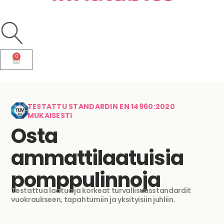
0
Cart
TESTATTU STANDARDIN EN 14960:2020
MUKAISESTI
Osta
ammattilaatuisia
pomppulinnoja
Testattua laatua ja korkeat turvallisuusstandardit
vuokraukseen, tapahtumiin ja yksityisiin juhliin.