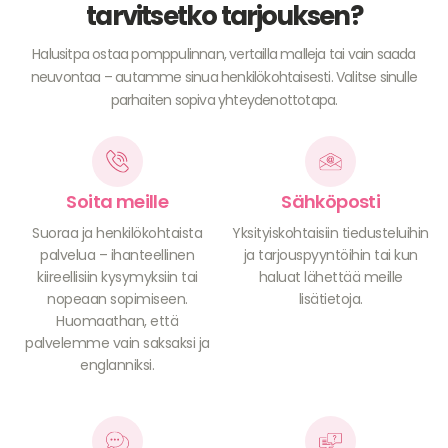
tarvitsetko tarjouksen?
Halusitpa ostaa pomppulinnan, vertailla malleja tai vain saada
neuvontaa – autamme sinua henkilökohtaisesti. Valitse sinulle
parhaiten sopiva yhteydenottotapa.
Soita meille
Sähköposti
Suoraa ja henkilökohtaista
Yksityiskohtaisiin tiedusteluihin
palvelua – ihanteellinen
ja tarjouspyyntöihin tai kun
kiireellisiin kysymyksiin tai
haluat lähettää meille
nopeaan sopimiseen.
lisätietoja.
Huomaathan, että
palvelemme vain saksaksi ja
englanniksi.