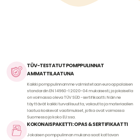
TÜV-TESTATUT POMPPULINNAT
AMMATTILAATUNA
Kaikki pomppulinnamme valmistetaan eurooppalaisen
standardin EN 14960-1:2020-04 mukaisesti, ja jokaisella
on voimassa oleva TÜV SÜD -sertifikaatti. Näin ne
täyttävät kaikki turvallisuutta, vakautta ja materiaalien
laatua koskevat vaatimukset, jotka ovat voimassa
Suomessa ja koko EU:ssa.
KOKONAISPAKETTI: OPAS & SERTIFIKAATTI
Jokaisen pomppulinnan mukana saat kattavan