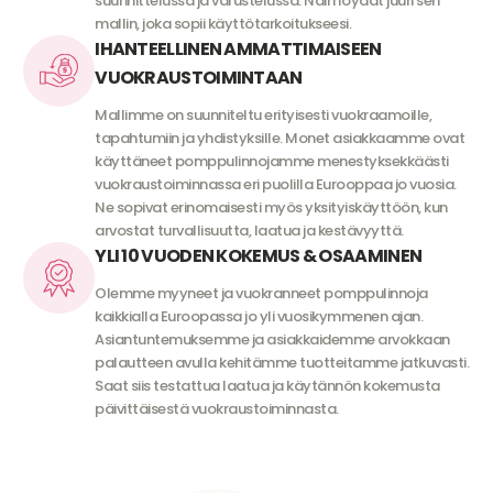
suunnittelussa ja varustelussa. Näin löydät juuri sen
mallin, joka sopii käyttötarkoitukseesi.
IHANTEELLINEN AMMATTIMAISEEN
VUOKRAUSTOIMINTAAN
Mallimme on suunniteltu erityisesti vuokraamoille,
tapahtumiin ja yhdistyksille. Monet asiakkaamme ovat
käyttäneet pomppulinnojamme menestyksekkäästi
vuokraustoiminnassa eri puolilla Eurooppaa jo vuosia.
Ne sopivat erinomaisesti myös yksityiskäyttöön, kun
arvostat turvallisuutta, laatua ja kestävyyttä.
YLI 10 VUODEN KOKEMUS & OSAAMINEN
Olemme myyneet ja vuokranneet pomppulinnoja
kaikkialla Euroopassa jo yli vuosikymmenen ajan.
Asiantuntemuksemme ja asiakkaidemme arvokkaan
palautteen avulla kehitämme tuotteitamme jatkuvasti.
Saat siis testattua laatua ja käytännön kokemusta
päivittäisestä vuokraustoiminnasta.