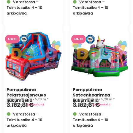
Varastossa –
Varastossa –
Toimitusaika 4 – 10
Toimitusaika 4 – 10
arkipäivää
arkipäivää
UUSI
UUSI
Pomppulinna
Pomppulinna
Pelastusajoneuvo
Sateenkaarimaa
6,30 m x 6,30 m x 5,20 m *
6,30 m x 6,30 m x 5,20 m *
liukumäellä
liukumäellä
3.162,81
€
3.162,81
€
sis. 25,5 % ALV
· lisäksi
toimituskulut
sis. 25,5 % ALV
· lisäksi
toimituskulut
Varastossa –
Varastossa –
Toimitusaika 4 – 10
Toimitusaika 4 – 10
arkipäivää
arkipäivää