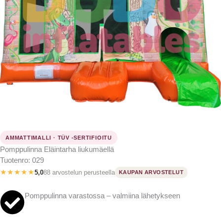
AMMATTIMALLI · TÜV -SERTIFIOITU
Pomppulinna Eläintarha liukumäellä
Tuotenro: 029
★★★★★
5,0
88 arvostelun perusteella
KAUPAN ARVOSTELUT
Pomppulinna varastossa – valmiina lähetykseen