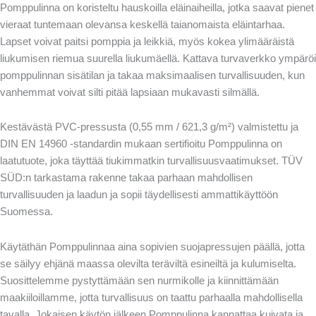
Pomppulinna on koristeltu hauskoilla eläinaiheilla, jotka saavat pienet
vieraat tuntemaan olevansa keskellä taianomaista eläintarhaa.
Lapset voivat paitsi pomppia ja leikkiä, myös kokea ylimääräistä
liukumisen riemua suurella liukumäellä. Kattava turvaverkko ympäröi
pomppulinnan sisätilan ja takaa maksimaalisen turvallisuuden, kun
vanhemmat voivat silti pitää lapsiaan mukavasti silmällä.
Kestävästä PVC-pressusta (0,55 mm / 621,3 g/m²) valmistettu ja
DIN EN 14960 -standardin mukaan sertifioitu Pomppulinna on
laatutuote, joka täyttää tiukimmatkin turvallisuusvaatimukset. TÜV
SÜD:n tarkastama rakenne takaa parhaan mahdollisen
turvallisuuden ja laadun ja sopii täydellisesti ammattikäyttöön
Suomessa.
Käytäthän Pomppulinnaa aina sopivien suojapressujen päällä, jotta
se säilyy ehjänä maassa olevilta teräviltä esineiltä ja kulumiselta.
Suosittelemme pystyttämään sen nurmikolle ja kiinnittämään
maakiiloillamme, jotta turvallisuus on taattu parhaalla mahdollisella
tavalla. Jokaisen käytön jälkeen Pomppulinna kannattaa kuivata ja