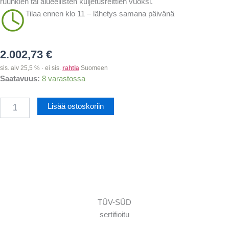
ruuhkien tai alueellisten kuljetusreittien vuoksi.
Tilaa ennen klo 11 – lähetys samana päivänä
2.002,73
€
sis. alv 25,5 % · ei sis.
rahtia
Suomeen
Pomppulinna
Saatavuus:
8 varastossa
Eläintarha
liukumäellä
Lisää ostoskoriin
määrä
TÜV-SÜD
sertifioitu