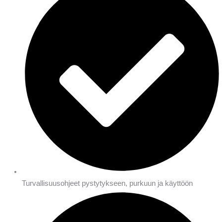
Turvallisuusohjeet pystytykseen, purkuun ja käyttöön