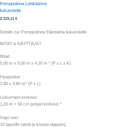
Pomppulinna Lohikäärme
liukumäellä
2.319,11
€
Details zur Pomppulinna Eläintarha liukumäellä
MITAT & KÄYTTÄJÄT
Mitat:
5,00 m x 5,00 m x 4,30 m * (P x L x K)
Hyppyalue:
2,80 x 3,60 m* (P x L)
Liukumäen korkeus:
1,20 m + 50 cm pohjan korkeus *
Sopii noin:
10 lapselle (iästä ja koosta riippuen)