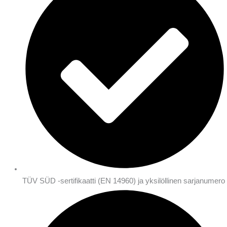
TÜV SÜD -sertifikaatti (EN 14960) ja yksilöllinen sarjanumero