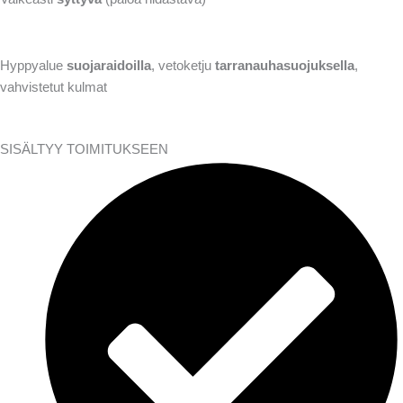
Hyppyalue
suojaraidoilla
, vetoketju
tarranauhasuojuksella
,
vahvistetut kulmat
SISÄLTYY TOIMITUKSEEN