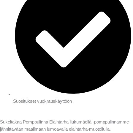
Suositukset vuokrauskäyttöön
Sukeltakaa Pomppulinna Eläintarha liukumäellä -pomppulinnamme
jännittävään maailmaan lumoavalla eläintarha-muotoilulla.