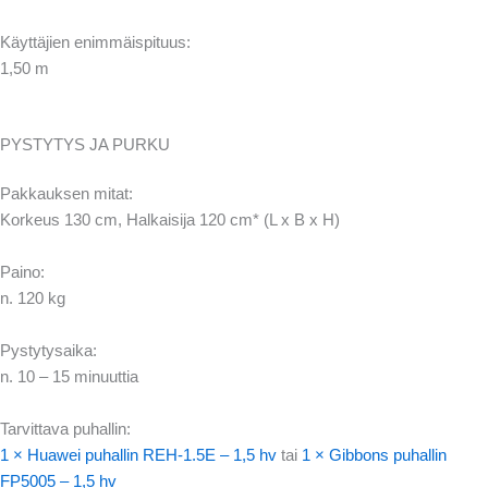
Käyttäjien enimmäispituus:
1,50 m
PYSTYTYS JA PURKU
Pakkauksen mitat:
Korkeus 130 cm, Halkaisija 120 cm* (L x B x H)
Paino:
n. 120 kg
Pystytysaika:
n. 10 – 15 minuuttia
Tarvittava puhallin:
1 × Huawei puhallin REH-1.5E – 1,5 hv
tai
1 × Gibbons puhallin
FP5005 – 1,5 hv