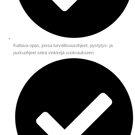
Kattava opas, jossa turvallisuusohjeet, pystytys- ja
purkuohjeet sekä vinkkejä vuokraukseen