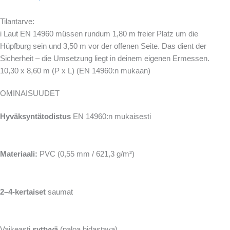
Tilantarve:
i
Laut EN 14960 müssen rundum 1,80 m freier Platz um die
Hüpfburg sein und 3,50 m vor der offenen Seite. Das dient der
Sicherheit – die Umsetzung liegt in deinem eigenen Ermessen.
10,30 x 8,60 m (P x L) (EN 14960:n mukaan)
OMINAISUUDET
Hyväksyntätodistus
EN 14960:n mukaisesti
Materiaali:
PVC (0,55 mm / 621,3 g/m²)
2–4-kertaiset
saumat
Vaikeasti
syttyvä
(paloa hidastava)