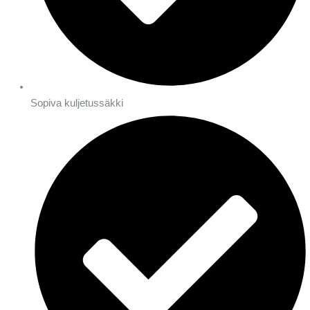
Sopiva kuljetussäkki