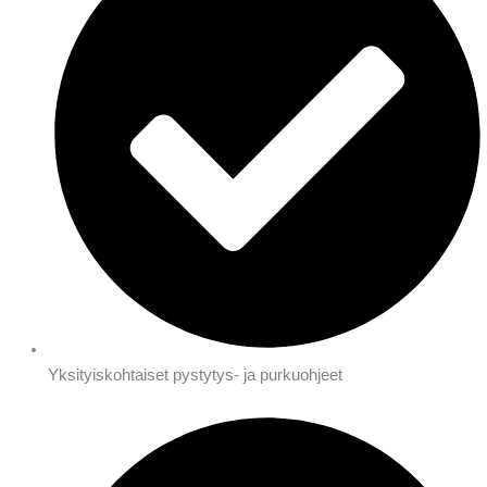
Yksityiskohtaiset pystytys- ja purkuohjeet