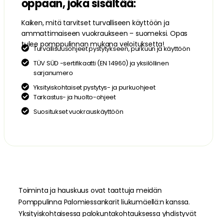
oppaan, joka sisältää:
Kaiken, mitä tarvitset turvalliseen käyttöön ja
ammattimaiseen vuokraukseen – suomeksi. Opas
tulee pomppulinnan mukana veloituksetta!
Turvallisuusohjeet pystytykseen, purkuun ja käyttöön
TÜV SÜD -sertifikaatti (EN 14960) ja yksilöllinen
sarjanumero
Yksityiskohtaiset pystytys- ja purkuohjeet
Tarkastus- ja huolto-ohjeet
Suositukset vuokrauskäyttöön
Toiminta ja hauskuus ovat taattuja meidän
Pomppulinna Palomiessankarit liukumäellä:n kanssa.
Yksityiskohtaisessa palokuntakohtauksessa yhdistyvät