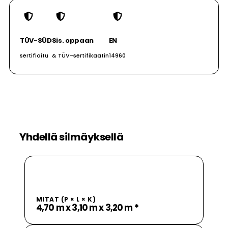
TÜV-SÜD
Sis. oppaan
EN
sertifioitu
& TÜV-sertifikaatin
14960
Yhdellä silmäyksellä
MITAT (P × L × K)
4,70 m x 3,10 m x 3,20 m *