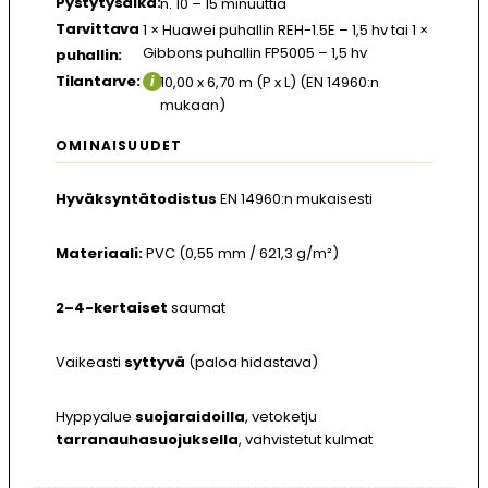
Pystytysaika:
n. 10 – 15 minuuttia
Tarvittava
1 × Huawei puhallin REH-1.5E – 1,5 hv
tai
1 ×
Gibbons puhallin FP5005 – 1,5 hv
puhallin:
Tilantarve:
i
10,00 x 6,70 m (P x L) (EN 14960:n
mukaan)
OMINAISUUDET
Hyväksyntätodistus
EN 14960:n mukaisesti
Materiaali:
PVC (0,55 mm / 621,3 g/m²)
2–4-kertaiset
saumat
Vaikeasti
syttyvä
(paloa hidastava)
Hyppyalue
suojaraidoilla
, vetoketju
tarranauhasuojuksella
, vahvistetut kulmat