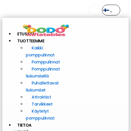
Siirry
sisältöön
Tilaukset ennen klo 11 lähetetään samana päivänä
EN 14960 | TÜV SÜD ‑sertifioitu
Toimitus koko Eurooppaan
Tilaukset ennen klo 11 lähetetään samana päivänä
ETUSIVU
TUOTTEEMME
Kaikki
pomppulinnat
Pomppulinnat
Pomppulinnat
liukumäellä
Puhallettavat
liukumäet
Attraktiot
Tarvikkeet
Käytetyt
pomppulinnat
TIETOA