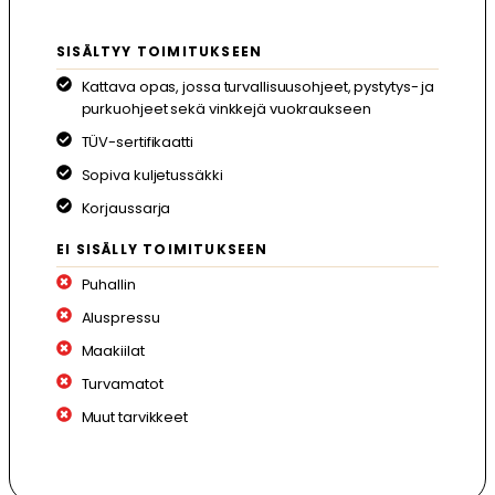
SISÄLTYY TOIMITUKSEEN
Kattava opas, jossa turvallisuusohjeet, pystytys- ja
purkuohjeet sekä vinkkejä vuokraukseen
TÜV-sertifikaatti
Sopiva kuljetussäkki
Korjaussarja
EI SISÄLLY TOIMITUKSEEN
Puhallin
Aluspressu
Maakiilat
Turvamatot
Muut tarvikkeet