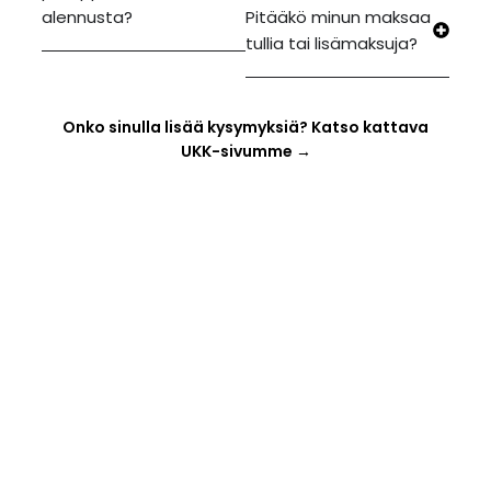
alennusta?
Pitääkö minun maksaa
tullia tai lisämaksuja?
Onko sinulla lisää kysymyksiä? Katso
kattava
UKK-sivumme →