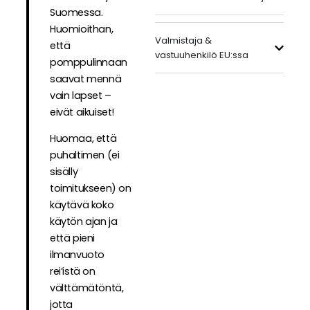
Suomessa.
Huomioithan,
Valmistaja &
että
vastuuhenkilö EU:ssa
pomppulinnaan
saavat mennä
vain lapset –
eivät aikuiset!
Huomaa, että
puhaltimen (ei
sisälly
toimitukseen) on
käytävä koko
käytön ajan ja
että pieni
ilmanvuoto
rei’istä on
välttämätöntä,
jotta