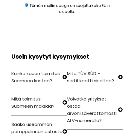
Tämän mallin design on suojattu koko EU:n
alueella.
Usein kysytyt kysymykset
Kuinka kauan toimitus
Mitä TÜV SÜD -
Suomeen kestää?
sertifikaatti sisältää?
Mitä toimitus
Voivatko yritykset
Suomeen maksaa?
ostaa
arvonlisäverottomasti
ALV-numerolla?
Saako useamman
pomppulinnan ostosta