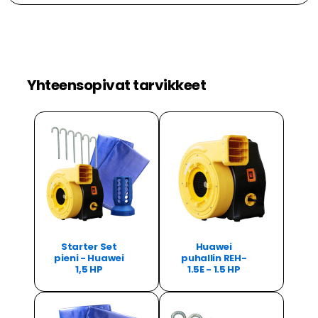
Yhteensopivat tarvikkeet
Starter Set
Huawei
pieni - Huawei
puhallin REH-
1,5 HP
1.5E - 1.5 HP