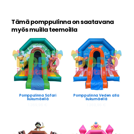
Tämä pomppulinna on saatavana
myös muilla teemoilla
Pomppulinna Safari
Pomppulinna Veden alla
liukumäellä
liukumäellä
1.369,96
€
1.369,96
€