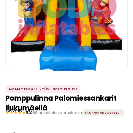
AMMATTIMALLI · TÜV -SERTIFIOITU
Pomppulinna Palomiessankarit
liukumäellä
Tuotenro: 124
★★★★★
5,0
88 arvostelun perusteella
KAUPAN ARVOSTELUT