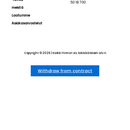
50 18 700
meistä
Laatumme
Asiakasarvostelut
Copyright © 2026 | Kaikki hinnat sis. lakisääteisen alv:n.
Withdraw from contract