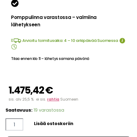
Pomppulinna varastossa – valmiina
lähetykseen
Arvioitu toimitusaika: 4 – 10 arkipäivää Suomessa
i
Tilaa ennen klo 11 – lähetys samana päivänä
1.475,42
€
sis. alv 25,5 % · ei sis.
rahtia
Suomeen
Pomppulinna
Saatavuus:
19 varastossa
Palomiessankarit
liukumäellä
määrä
Lisää ostoskoriin