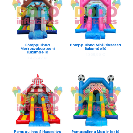
Pomppulinna
Pomppulinna Mini Prinsessa
Merirosvokapteeni
liukumäellä
liukumäellä
1.369,96
€
1.475,42
€
Pomppulinna Sirkusesitys
Pomppulinna Maalintekijä