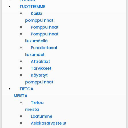
TUOTTEEMME
Kaikki
pomppulinnat
Pomppulinnat
Pomppulinnat
liukumäellä
Puhallettavat
liukumäet
Attraktiot
Tarvikkeet
Käytetyt
pomppulinnat
TIETOA
MEISTÄ
Tietoa
meistä
Laatumme
Asiakasarvostelut