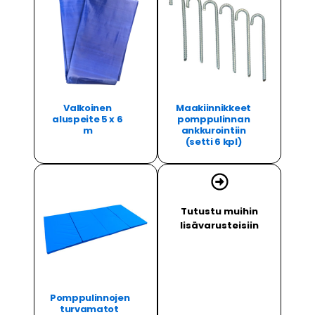
Valkoinen
Maakiinnikkeet
aluspeite 5 x 6
pomppulinnan
m
ankkurointiin
(setti 6 kpl)
Tutustu muihin
lisävarusteisiin
Pomppulinnojen
turvamatot