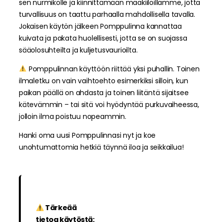
sen nurmikolle ja kiinnittämään maakiiloillamme, jotta
turvallisuus on taattu parhaalla mahdollisella tavalla.
Jokaisen käytön jälkeen Pomppulinna kannattaa
kuivata ja pakata huolellisesti, jotta se on suojassa
sääolosuhteilta ja kuljetusvaurioilta.
Pomppulinnan käyttöön riittää yksi puhallin. Toinen
ilmaletku on vain vaihtoehto esimerkiksi silloin, kun
paikan päällä on ahdasta ja toinen liitäntä sijaitsee
kätevämmin – tai sitä voi hyödyntää purkuvaiheessa,
jolloin ilma poistuu nopeammin.
Hanki oma uusi Pomppulinnasi nyt ja koe
unohtumattomia hetkiä täynnä iloa ja seikkailua!
Tärkeää
tietoa käytöstä: