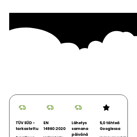
TÜV SÜD -
EN
Lähetys
5,0 tähteä
tarkastettu
14960:2020
samana
Googlessa
päivänä