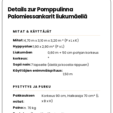
Details zur Pomppulinna
Palomiessankarit liukumäellä
MITAT & KÄYTTÄJÄT
Mitat:
4,70 m x 3,10 m x 3,20 m * (P x L x K)
Hyppyalue:
1,90 x 2,90 m* (P x L)
Liukumäen
0,60 m + 50 cm pohjan korkeus
*
korkeus:
Sopii noin:
7 lapselle (iästä ja koosta riippuen)
Käyttäjien enimmäispituus:
1,50 m
PYSTYTYS JA PURKU
Pakkauksen
Korkeus 90 cm, Halkaisija 70 cm* (L
x B x H)
mitat:
Paino:
n. 70 kg