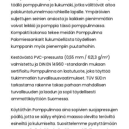
täällä pomppulinna ja liukumäki, jotka välittävät aitoa
palokuntatunnelmaa rohkeille lapsille. Ympäröivien
suljettujen seinien ansiosta jo kaikkein pienimmätkin
voivat leikkiä ja pomppia tässä pomppulinnassa.
Kompakti kokonsa tekee meidän Pomppulinna
Palomiessankarit liukumäellä:sta täydellisen
kumppanin myös pienempiin puutarhoihin.
Kestävästä PVC-pressusta (0,55 mm / 621,3 g/m²)
valmistettu ja DIN EN 14960 -standardin mukaan
sertifioitu Pomppulinna on laatutuote, joka täyttää
tiukimmatkin turvallisuusvaatimukset. TÜV SÜD:n
tarkastama rakenne takaa parhaan mahdollisen
turvallisuuden ja laadun ja sopii täydellisesti
ammattikäyttöön Suomessa.
Käytäthän Pomppulinnaa aina sopivien suojapressujen
päällä, jotta se säilyy ehjänä maassa olevilta teräviltä
esineiltä ja kulumiselta. Suosittelemme pystyttämään