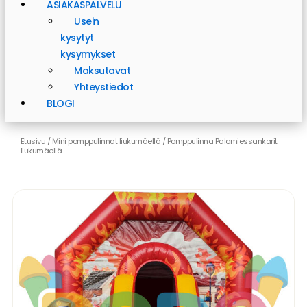
ASIAKASPALVELU
Usein
kysytyt
kysymykset
Maksutavat
Yhteystiedot
BLOGI
Etusivu
/
Mini pomppulinnat liukumäellä
/ Pomppulinna Palomiessankarit
liukumäellä