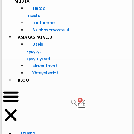
MEISTÄ
Tietoa
meistä
Laatumme
Asiakasarvostelut
ASIAKASPALVELU
Usein
kysytyt
kysymykset
Maksutavat
Yhteystiedot
BLOGI
0
Cart
ETUSIVU