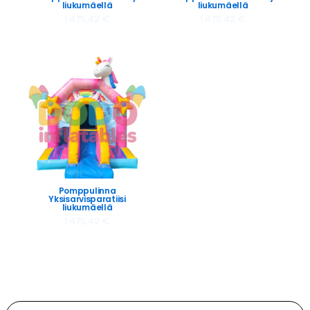
liukumäellä
liukumäellä
1.475,42
€
1.475,42
€
Pomppulinna
Yksisarvisparatiisi
liukumäellä
1.475,42
€