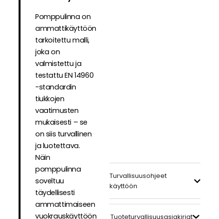
Pomppulinna on
ammattikäyttöön
tarkoitettu malli,
joka on
valmistettu ja
testattu EN 14960
-standardin
tiukkojen
vaatimusten
mukaisesti – se
on siis turvallinen
ja luotettava.
Näin
pomppulinna
Turvallisuusohjeet
soveltuu
käyttöön
täydellisesti
ammattimaiseen
vuokrauskäyttöön
Tuoteturvallisuusasiakirjat