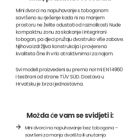
Mini dvorci na napuhavanje s toboganom
savršeno su rješenje kada ni na manjem
prostoru ne želite odustati od raznolikosti. Nude
kompaktnu zonu za skakanje i integrirani
tobogan, pa djeci pružaju dvostruko više zabave.
Njihova izdržljiva konstrukcija i provjerena
kvaliteta čine ih vrlo atraktivnima i za najam.
Svi modeli proizvedeni su prema normi EN 14960
i testirani od strane TÜV SÜD. Dostava u
Hrvatsku je brza i jednostavna.
Možda će vam se svidjeti i:
Mini dvorci na napuhavanje bez tobogana –
savršeni za manja dvorišta ili unutarnja