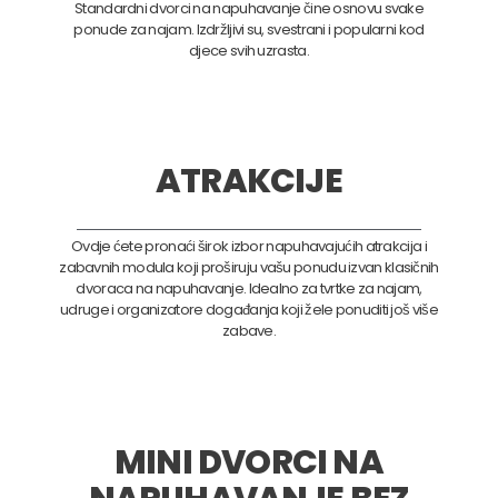
Standardni dvorci na napuhavanje čine osnovu svake
ponude za najam. Izdržljivi su, svestrani i popularni kod
djece svih uzrasta.
ATRAKCIJE
Ovdje ćete pronaći širok izbor napuhavajućih atrakcija i
zabavnih modula koji proširuju vašu ponudu izvan klasičnih
dvoraca na napuhavanje. Idealno za tvrtke za najam,
udruge i organizatore događanja koji žele ponuditi još više
zabave.
MINI DVORCI NA