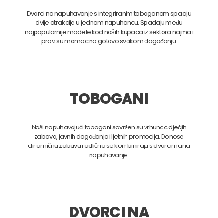
Dvorci na napuhavanje s integriranim toboganom spajaju
dvije atrakcije u jednom napuhancu. Spadaju među
najpopularnije modele kod naših kupaca iz sektora najma i
pravi su mamac na gotovo svakom događanju.
TOBOGANI
Naši napuhavajući tobogani savršen su vrhunac dječjih
zabava, javnih događanja i ljetnih promocija. Donose
dinamičnu zabavu i odlično se kombiniraju s dvorcima na
napuhavanje.
DVORCI NA