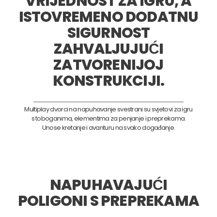
VRIJEDNOST ZA IGRU, A
ISTOVREMENO DODATNU
SIGURNOST
ZAHVALJUJUĆI
ZATVORENIJOJ
KONSTRUKCIJI.
Multiplay dvorci na napuhavanje svestrani su svjetovi za igru
s toboganima, elementima za penjanje i preprekama.
Unose kretanje i avanturu na svako događanje.
NAPUHAVAJUĆI
POLIGONI S PREPREKAMA