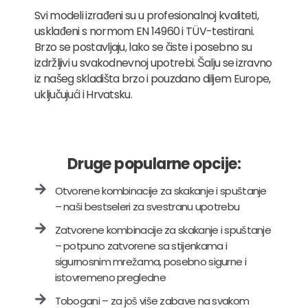
Svi modeli izrađeni su u profesionalnoj kvaliteti,
usklađeni s normom EN 14960 i TÜV-testirani.
Brzo se postavljaju, lako se čiste i posebno su
izdržljivi u svakodnevnoj upotrebi. Šalju se izravno
iz našeg skladišta brzo i pouzdano diljem Europe,
uključujući i Hrvatsku.
Druge popularne opcije:
Otvorene kombinacije za skakanje i spuštanje
– naši bestseleri za svestranu upotrebu
Zatvorene kombinacije za skakanje i spuštanje
– potpuno zatvorene sa stijenkama i
sigurnosnim mrežama, posebno sigurne i
istovremeno pregledne
Tobogani – za još više zabave na svakom