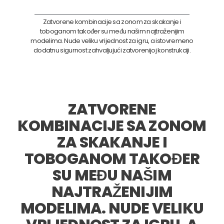
Zatvorene kombinacije sa zonom za skakanje i
toboganom također su među našim najtraženijim
modelima. Nude veliku vrijednost za igru, a istovremeno
dodatnu sigurnost zahvaljujući zatvorenijoj konstrukciji.
ZATVORENE
KOMBINACIJE SA ZONOM
ZA SKAKANJE I
TOBOGANOM TAKOĐER
SU MEĐU NAŠIM
NAJTRAŽENIJIM
MODELIMA. NUDE VELIKU