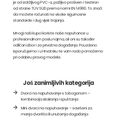
je od izdržljivog PVC-a, pažljivo prošiven i testiran
od strane TÜV SÜD prema normi EN 14960. To znači
da možete računati na visoke sigurnosne
standarde i dug vijek trajanja.
Mnogi naši kupci koriste naše napuhance u
profesionalnom poslu najma, ali oni su također
odličan izbor i za privatna događanja. Pouzdano
isporučujemo i u Hrvatsku te vam rado pomažemo
pri odabiru pravog modela.
Još zanimljivih kategorija
Dvorci na napuhavanje s toboganom –
kombinacija skakanja i spuštanja
Mini dvorci na napuhavanje – savršeni za
manja dvorišta ili unutarnja događanja