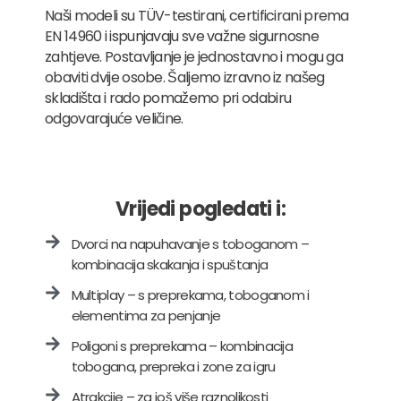
Naši modeli su TÜV-testirani, certificirani prema
EN 14960 i ispunjavaju sve važne sigurnosne
zahtjeve. Postavljanje je jednostavno i mogu ga
obaviti dvije osobe. Šaljemo izravno iz našeg
skladišta i rado pomažemo pri odabiru
odgovarajuće veličine.
Vrijedi pogledati i:
Dvorci na napuhavanje s toboganom –
kombinacija skakanja i spuštanja
Multiplay – s preprekama, toboganom i
elementima za penjanje
Poligoni s preprekama – kombinacija
tobogana, prepreka i zone za igru
Atrakcije – za još više raznolikosti