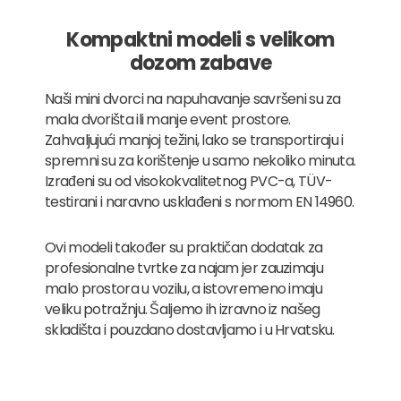
Kompaktni modeli s velikom
dozom zabave
Naši mini dvorci na napuhavanje savršeni su za
mala dvorišta ili manje event prostore.
Zahvaljujući manjoj težini, lako se transportiraju i
spremni su za korištenje u samo nekoliko minuta.
Izrađeni su od visokokvalitetnog PVC-a, TÜV-
testirani i naravno usklađeni s normom EN 14960.
Ovi modeli također su praktičan dodatak za
profesionalne tvrtke za najam jer zauzimaju
malo prostora u vozilu, a istovremeno imaju
veliku potražnju. Šaljemo ih izravno iz našeg
skladišta i pouzdano dostavljamo i u Hrvatsku.