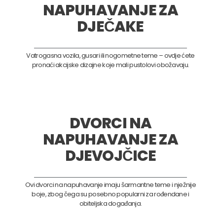
NAPUHAVANJE ZA
DJEČAKE
Vatrogasna vozila, gusari ili nogometne teme – ovdje ćete
pronaći akcijske dizajne koje mali pustolovi obožavaju.
DVORCI NA
NAPUHAVANJE ZA
DJEVOJČICE
Ovi dvorci na napuhavanje imaju šarmantne teme i nježnije
boje, zbog čega su posebno popularni za rođendane i
obiteljska događanja.