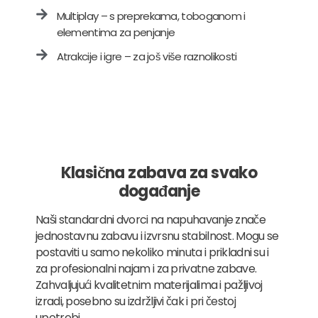
Multiplay – s preprekama, toboganom i
elementima za penjanje
Atrakcije i igre – za još više raznolikosti
Klasična zabava za svako
događanje
Naši standardni dvorci na napuhavanje znače
jednostavnu zabavu i izvrsnu stabilnost. Mogu se
postaviti u samo nekoliko minuta i prikladni su i
za profesionalni najam i za privatne zabave.
Zahvaljujući kvalitetnim materijalima i pažljivoj
izradi, posebno su izdržljivi čak i pri čestoj
upotrebi.