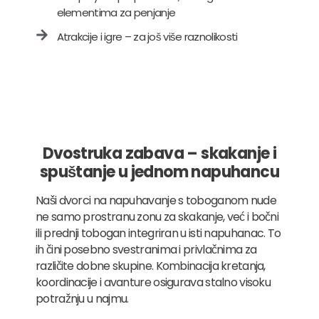
elementima za penjanje
Atrakcije i igre – za još više raznolikosti
Dvostruka zabava – skakanje i
spuštanje u jednom napuhancu
Naši dvorci na napuhavanje s toboganom nude
ne samo prostranu zonu za skakanje, već i bočni
ili prednji tobogan integriran u isti napuhanac. To
ih čini posebno svestranima i privlačnima za
različite dobne skupine. Kombinacija kretanja,
koordinacije i avanture osigurava stalno visoku
potražnju u najmu.