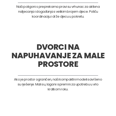
Naši poligoni s preprekama pravi su vrhunac za aktivna
natjecanja i događanja s velikim brojem djece. Potiču
koordinaciju i drže djecu u pokretu.
DVORCI NA
NAPUHAVANJE ZA MALE
PROSTORE
Ako je prostor ograničen, naši kompaktni modeli savršeno
su rješenje. Mali su, lagani i spremni za upotrebu u vrlo
kratkom roku.