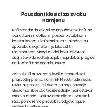
Pouzdani klasici za svaku
namjenu
Naši standardni dvorci na napuhavanje ističu se
jednostavnim oblikom i posebno stabilnom
konstrukcijom. Dizajnirani su za svakodnevnu
upotrebu u najmu te ih je lako čistiti i
transportirati. Mnogi modeli imaju otvoreni
dizajn, tako da roditelji uvijek imaju dobar pregled
nad onim što se događa unutra.
Zahvaljujući provjerenoj kvaliteti materijala i
proizvodnji prema normi EN 14960, nude visoku
razinu sigurnosti. Ovi dvorci na napuhavanje
idealan su izbor ako tražite izdržljiv i jednostavan
osnovni model. Dostavljamo diljem Hrvatske i
rado pomažemo pri odabiru odgovarajuće
veličine i konfiguracije.