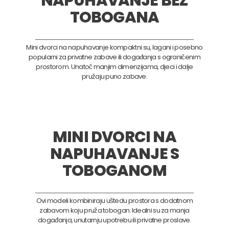
NAPUHAVANJE BEZ
TOBOGANA
Mini dvorci na napuhavanje kompaktni su, lagani i posebno
popularni za privatne zabave ili događanja s ograničenim
prostorom. Unatoč manjim dimenzijama, djeci i dalje
pružaju puno zabave.
MINI DVORCI NA
NAPUHAVANJE S
TOBOGANOM
Ovi modeli kombiniraju uštedu prostora s dodatnom
zabavom koju pruža tobogan. Idealni su za manja
događanja, unutarnju upotrebu ili privatne proslave.