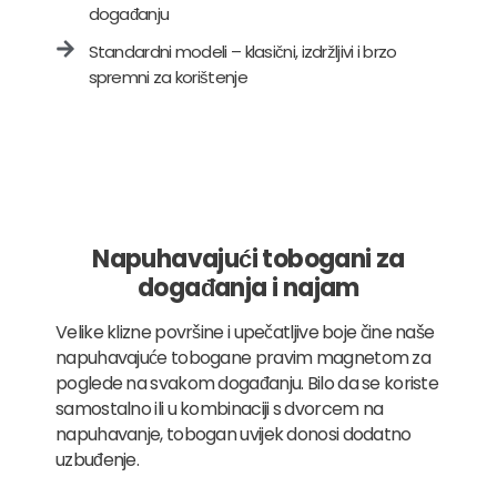
događanju
Standardni modeli – klasični, izdržljivi i brzo
spremni za korištenje
Napuhavajući tobogani za
događanja i najam
Velike klizne površine i upečatljive boje čine naše
napuhavajuće tobogane pravim magnetom za
poglede na svakom događanju. Bilo da se koriste
samostalno ili u kombinaciji s dvorcem na
napuhavanje, tobogan uvijek donosi dodatno
uzbuđenje.