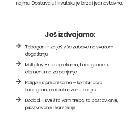
najmu. Dostava u Hrvatsku je brza i jednostavna.
Još izdvajamo:
Tobogani – za još više zabave na svakom
događanju
Multiplay – s preprekama, toboganom i
elementima za penjanje
Poligoni s preprekama – kombinacija
tobogana, prepreka i zone za igru
Dodaci – sve što vam treba za postavljanje,
pričvršćivanje i korištenje