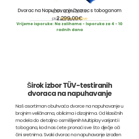
Dvorac na Napuhavanje Dvorac s toboganom
4,50 x 6,00 x 3,90 m
2.299,00
€
plus
Troškovi dostave
incl. 19% VAT
Vrijeme isporuke:
Na zalihama - Isporuka za 4 - 10
radnih dana
Širok izbor TÜV-testiranih
dvoraca na napuhavanje
Naš asortiman obuhvaća dvorce na napuhavanje u
brojnim veličinama, oblicima i dizajnima. Od klasičnih
modela do detaljno osmišljenih Multiplay varijanti i
tobogana, kod nas ćete pronaći sve što dječje oči
čini sretnima. Svaki dvorac na napuhavanje izrađen