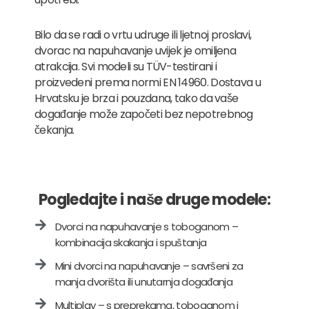
Bilo da se radi o vrtu udruge ili ljetnoj proslavi,
dvorac na napuhavanje uvijek je omiljena
atrakcija. Svi modeli su TÜV-testirani i
proizvedeni prema normi EN 14960. Dostava u
Hrvatsku je brza i pouzdana, tako da vaše
događanje može započeti bez nepotrebnog
čekanja.
Pogledajte i naše druge modele:
Dvorci na napuhavanje s toboganom –
kombinacija skakanja i spuštanja
Mini dvorci na napuhavanje – savršeni za
manja dvorišta ili unutarnja događanja
Multiplay – s preprekama, toboganom i