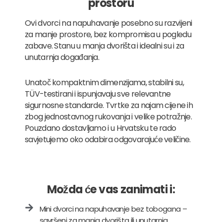
prostoru
Ovi dvorci na napuhavanje posebno su razvijeni
za manje prostore, bez kompromisa u pogledu
zabave. Stanu u manja dvorišta i idealni su i za
unutarnja događanja.
Unatoč kompaktnim dimenzijama, stabilni su,
TÜV-testirani i ispunjavaju sve relevantne
sigurnosne standarde. Tvrtke za najam cijene ih
zbog jednostavnog rukovanja i velike potražnje.
Pouzdano dostavljamo i u Hrvatsku te rado
savjetujemo oko odabira odgovarajuće veličine.
Možda će vas zanimati i:
Mini dvorci na napuhavanje bez tobogana –
savršeni za manja dvorišta ili unutarnja