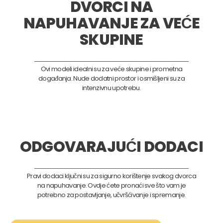
DVORCI NA
NAPUHAVANJE ZA VEĆE
SKUPINE
Ovi modeli idealni su za veće skupine i prometna
događanja. Nude dodatni prostor i osmišljeni su za
intenzivnu upotrebu.
ODGOVARAJUĆI DODACI
Pravi dodaci ključni su za sigurno korištenje svakog dvorca
na napuhavanje. Ovdje ćete pronaći sve što vam je
potrebno za postavljanje, učvršćivanje i spremanje.