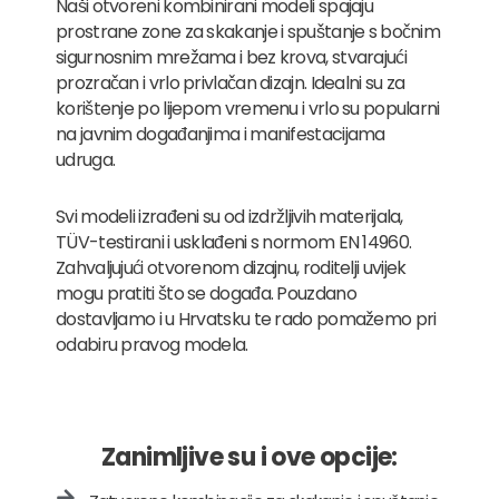
Naši otvoreni kombinirani modeli spajaju
prostrane zone za skakanje i spuštanje s bočnim
sigurnosnim mrežama i bez krova, stvarajući
prozračan i vrlo privlačan dizajn. Idealni su za
korištenje po lijepom vremenu i vrlo su popularni
na javnim događanjima i manifestacijama
udruga.
Svi modeli izrađeni su od izdržljivih materijala,
TÜV-testirani i usklađeni s normom EN 14960.
Zahvaljujući otvorenom dizajnu, roditelji uvijek
mogu pratiti što se događa. Pouzdano
dostavljamo i u Hrvatsku te rado pomažemo pri
odabiru pravog modela.
Zanimljive su i ove opcije: