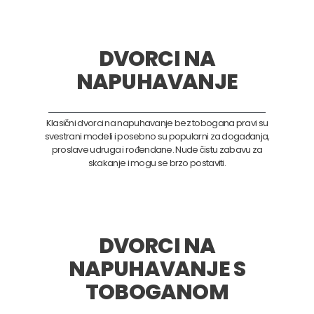
DVORCI NA
NAPUHAVANJE
Klasični dvorci na napuhavanje bez tobogana pravi su
svestrani modeli i posebno su popularni za događanja,
proslave udruga i rođendane. Nude čistu zabavu za
skakanje i mogu se brzo postaviti.
DVORCI NA
NAPUHAVANJE S
TOBOGANOM