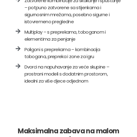
Zatvorene kombinacije za skakanje i spuštanje
– potpuno zatvorene sa stijenkama i
sigurnosnim mrežama, posebno sigurne i
istovremeno pregledne
Multiplay – s preprekama, toboganom i
elementima za penjanje
Poligoni s preprekama – kombinacija
tobogana, prepreka i zone za igru
Dvorci na napuhavanje za veće skupine –
prostrani modeli s dodatnim prostorom,
idealni za više djece odjednom
Maksimalna zabava na malom