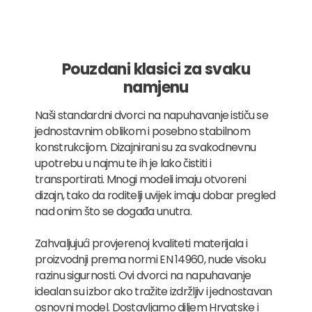
Pouzdani klasici za svaku
namjenu
Naši standardni dvorci na napuhavanje ističu se
jednostavnim oblikom i posebno stabilnom
konstrukcijom. Dizajnirani su za svakodnevnu
upotrebu u najmu te ih je lako čistiti i
transportirati. Mnogi modeli imaju otvoreni
dizajn, tako da roditelji uvijek imaju dobar pregled
nad onim što se događa unutra.
Zahvaljujući provjerenoj kvaliteti materijala i
proizvodnji prema normi EN 14960, nude visoku
razinu sigurnosti. Ovi dvorci na napuhavanje
idealan su izbor ako tražite izdržljiv i jednostavan
osnovni model. Dostavljamo diljem Hrvatske i