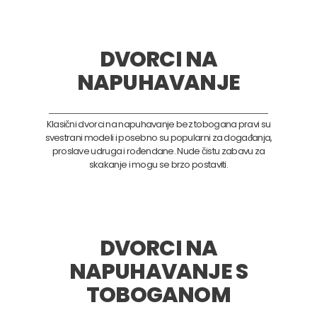
DVORCI NA
NAPUHAVANJE
Klasični dvorci na napuhavanje bez tobogana pravi su
svestrani modeli i posebno su popularni za događanja,
proslave udruga i rođendane. Nude čistu zabavu za
skakanje i mogu se brzo postaviti.
DVORCI NA
NAPUHAVANJE S
TOBOGANOM