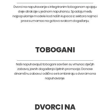
Dvorci na napuhavanje s integriranim toboganom spajaju
dvije atrakcije u jednom napuhancu. Spadaju među
najpopularnije modele kod naših kupaca iz sektora najma i
pravi su mamac na gotovo svakom događanju.
TOBOGANI
Naši napuhavajući tobogani savršen su vrhunac dječjih
zabava, javnih događanja i ljetnih promocija. Donose
dinamičnu zabavu i odlično se kombiniraju s dvorcima na
napuhavanje.
DVORCI NA