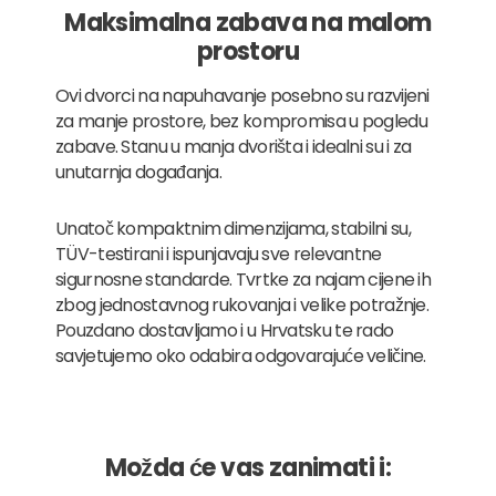
Maksimalna zabava na malom
prostoru
Ovi dvorci na napuhavanje posebno su razvijeni
za manje prostore, bez kompromisa u pogledu
zabave. Stanu u manja dvorišta i idealni su i za
unutarnja događanja.
Unatoč kompaktnim dimenzijama, stabilni su,
TÜV-testirani i ispunjavaju sve relevantne
sigurnosne standarde. Tvrtke za najam cijene ih
zbog jednostavnog rukovanja i velike potražnje.
Pouzdano dostavljamo i u Hrvatsku te rado
savjetujemo oko odabira odgovarajuće veličine.
Možda će vas zanimati i: