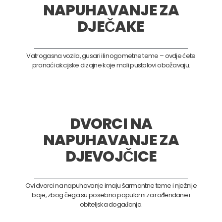
NAPUHAVANJE ZA
DJEČAKE
Vatrogasna vozila, gusari ili nogometne teme – ovdje ćete
pronaći akcijske dizajne koje mali pustolovi obožavaju.
DVORCI NA
NAPUHAVANJE ZA
DJEVOJČICE
Ovi dvorci na napuhavanje imaju šarmantne teme i nježnije
boje, zbog čega su posebno popularni za rođendane i
obiteljska događanja.