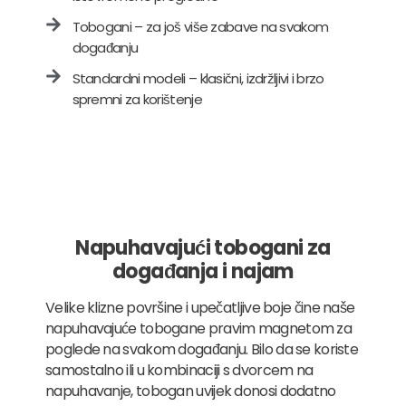
Tobogani – za još više zabave na svakom
događanju
Standardni modeli – klasični, izdržljivi i brzo
spremni za korištenje
Napuhavajući tobogani za
događanja i najam
Velike klizne površine i upečatljive boje čine naše
napuhavajuće tobogane pravim magnetom za
poglede na svakom događanju. Bilo da se koriste
samostalno ili u kombinaciji s dvorcem na
napuhavanje, tobogan uvijek donosi dodatno