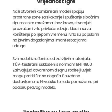
vrijednost igre
Naši otvoreni kombinirani modeli spajaju
prostrane zone za skakanje i spuštanje s bočnim
sigurnosnim mrežama i bez krova, stvarajući
prozračan i vrlo privlačan dizajn. Idealni su za
korištenje po lijepom vremenu i vrlo su popularni
na javnim događanjima i manifestacijama
udruga.
Svi modeli izrađeni su od izdržljivih materijala,
TÜV-testirani i usklađeni s normom EN 14960.
Zahvaljujući otvorenom dizajnu, roditelji uvijek
mogu pratiti što se događa. Pouzdano
dostavljamo i u Hrvatsku te rado pomažemo pri
odabiru pravog modela.