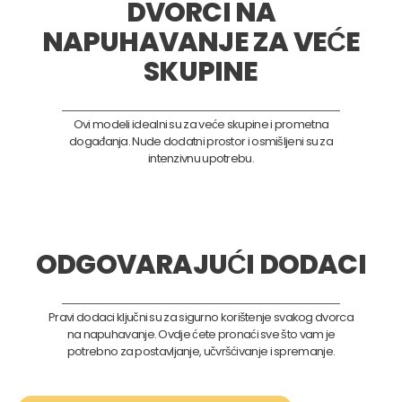
DVORCI NA
NAPUHAVANJE ZA VEĆE
SKUPINE
Ovi modeli idealni su za veće skupine i prometna
događanja. Nude dodatni prostor i osmišljeni su za
intenzivnu upotrebu.
ODGOVARAJUĆI DODACI
Pravi dodaci ključni su za sigurno korištenje svakog dvorca
na napuhavanje. Ovdje ćete pronaći sve što vam je
potrebno za postavljanje, učvršćivanje i spremanje.