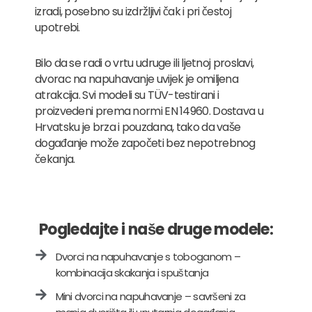
izradi, posebno su izdržljivi čak i pri čestoj
upotrebi.
Bilo da se radi o vrtu udruge ili ljetnoj proslavi,
dvorac na napuhavanje uvijek je omiljena
atrakcija. Svi modeli su TÜV-testirani i
proizvedeni prema normi EN 14960. Dostava u
Hrvatsku je brza i pouzdana, tako da vaše
događanje može započeti bez nepotrebnog
čekanja.
Pogledajte i naše druge modele:
Dvorci na napuhavanje s toboganom –
kombinacija skakanja i spuštanja
Mini dvorci na napuhavanje – savršeni za