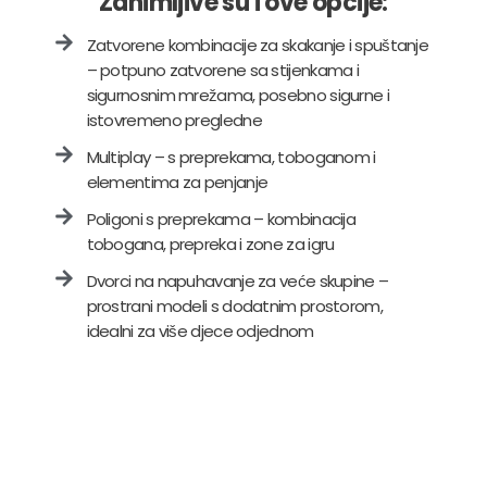
Zanimljive su i ove opcije:
Zatvorene kombinacije za skakanje i spuštanje
– potpuno zatvorene sa stijenkama i
sigurnosnim mrežama, posebno sigurne i
istovremeno pregledne
Multiplay – s preprekama, toboganom i
elementima za penjanje
Poligoni s preprekama – kombinacija
tobogana, prepreka i zone za igru
Dvorci na napuhavanje za veće skupine –
prostrani modeli s dodatnim prostorom,
idealni za više djece odjednom