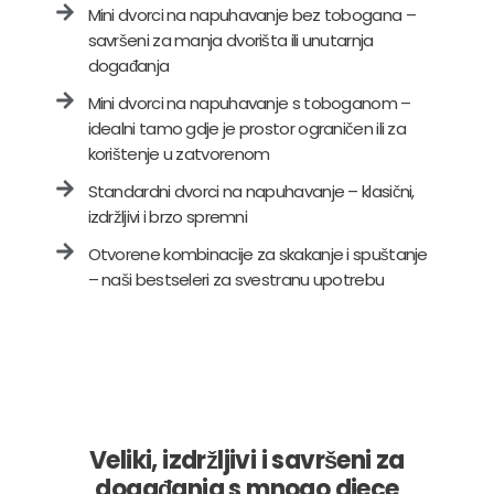
Mini dvorci na napuhavanje bez tobogana –
savršeni za manja dvorišta ili unutarnja
događanja
Mini dvorci na napuhavanje s toboganom –
idealni tamo gdje je prostor ograničen ili za
korištenje u zatvorenom
Standardni dvorci na napuhavanje – klasični,
izdržljivi i brzo spremni
Otvorene kombinacije za skakanje i spuštanje
– naši bestseleri za svestranu upotrebu
Veliki, izdržljivi i savršeni za
događanja s mnogo djece