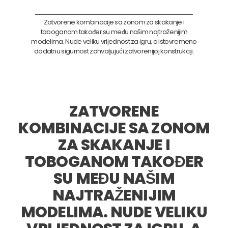
Zatvorene kombinacije sa zonom za skakanje i
toboganom također su među našim najtraženijim
modelima. Nude veliku vrijednost za igru, a istovremeno
dodatnu sigurnost zahvaljujući zatvorenijoj konstrukciji.
ZATVORENE
KOMBINACIJE SA ZONOM
ZA SKAKANJE I
TOBOGANOM TAKOĐER
SU MEĐU NAŠIM
NAJTRAŽENIJIM
MODELIMA. NUDE VELIKU