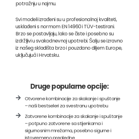
potražnju u najmu.
Svi modeli izrađeni su u profesionalnoj kvaliteti,
usklađeni s normom EN 14960 i TÜV-testirani.
Brzo se postavljaju, lako se čiste i posebno su
izdržljivi u svakodnevnoj upotrebi. Šalju se izravno
iz našeg skladišta brzo i pouzdano diljem Europe,
uključujući i Hrvatsku.
Druge popularne opcije:
Otvorene kombinacije za skakanje i spuštanje
– naši bestseleri za svestranu upotrebu
Zatvorene kombinacije za skakanje i spuštanje
– potpuno zatvorene sa stijenkama i
sigurnosnim mrežama, posebno sigurne i
istovremeno pregledne