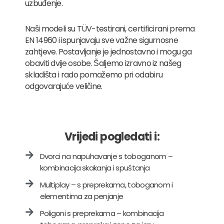
uzbuđenje.
Naši modeli su TÜV-testirani, certificirani prema
EN 14960 i ispunjavaju sve važne sigurnosne
zahtjeve. Postavljanje je jednostavno i mogu ga
obaviti dvije osobe. Šaljemo izravno iz našeg
skladišta i rado pomažemo pri odabiru
odgovarajuće veličine.
Vrijedi pogledati i:
Dvorci na napuhavanje s toboganom –
kombinacija skakanja i spuštanja
Multiplay – s preprekama, toboganom i
elementima za penjanje
Poligoni s preprekama – kombinacija