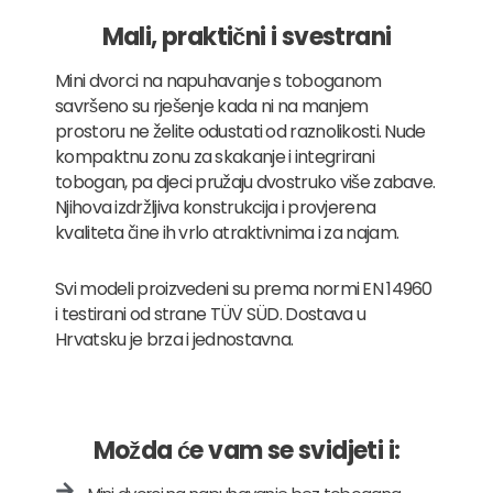
Mali, praktični i svestrani
Mini dvorci na napuhavanje s toboganom
savršeno su rješenje kada ni na manjem
prostoru ne želite odustati od raznolikosti. Nude
kompaktnu zonu za skakanje i integrirani
tobogan, pa djeci pružaju dvostruko više zabave.
Njihova izdržljiva konstrukcija i provjerena
kvaliteta čine ih vrlo atraktivnima i za najam.
Svi modeli proizvedeni su prema normi EN 14960
i testirani od strane TÜV SÜD. Dostava u
Hrvatsku je brza i jednostavna.
Možda će vam se svidjeti i: