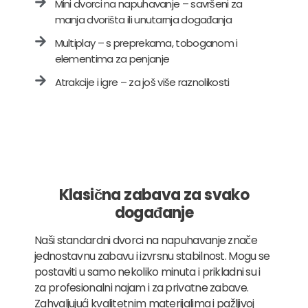
Mini dvorci na napuhavanje – savršeni za
manja dvorišta ili unutarnja događanja
Multiplay – s preprekama, toboganom i
elementima za penjanje
Atrakcije i igre – za još više raznolikosti
Klasična zabava za svako
događanje
Naši standardni dvorci na napuhavanje znače
jednostavnu zabavu i izvrsnu stabilnost. Mogu se
postaviti u samo nekoliko minuta i prikladni su i
za profesionalni najam i za privatne zabave.
Zahvaljujući kvalitetnim materijalima i pažljivoj