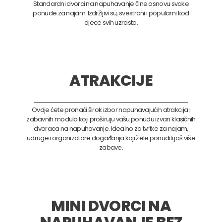
Standardni dvorci na napuhavanje čine osnovu svake
ponude za najam. Izdržljivi su, svestrani i popularni kod
djece svih uzrasta.
ATRAKCIJE
Ovdje ćete pronaći širok izbor napuhavajućih atrakcija i
zabavnih modula koji proširuju vašu ponudu izvan klasičnih
dvoraca na napuhavanje. Idealno za tvrtke za najam,
udruge i organizatore događanja koji žele ponuditi još više
zabave.
MINI DVORCI NA