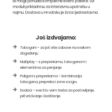
bi mogli ponuditi kompletne event pakete. Svi
moduli prikladni su za intenzivnu upotrebu u
najmu. Dostava u Hrvatsku je brza i jednostavna.
Još izdvajamo:
Tobogani – za još više zabave na svakom
događanju
Multiplay – s preprekama, toboganom i
elementima za penjanje
Poligoni s preprekama – kombinacija
tobogana, prepreka i zone za igru
Dodaci – sve što vam treba za postavljanje,
pričvršćivanje i korištenje