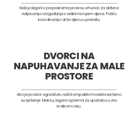
Naši poligoni s preprekama pravi su vrhunac za aktivna
natjecanja i događanja s velikim brojem djece. Potiču
koordinaciju i drže djecu u pokretu.
DVORCI NA
NAPUHAVANJE ZA MALE
PROSTORE
Ako je prostor ograničen, naši kompaktni modeli savršeno
su rješenje. Mali su, lagani i spremni za upotrebu u vrlo
kratkom roku.