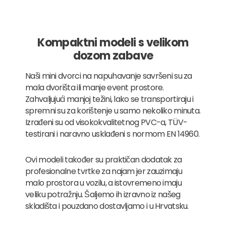
Kompaktni modeli s velikom
dozom zabave
Naši mini dvorci na napuhavanje savršeni su za
mala dvorišta ili manje event prostore.
Zahvaljujući manjoj težini, lako se transportiraju i
spremni su za korištenje u samo nekoliko minuta.
Izrađeni su od visokokvalitetnog PVC-a, TÜV-
testirani i naravno usklađeni s normom EN 14960.
Ovi modeli također su praktičan dodatak za
profesionalne tvrtke za najam jer zauzimaju
malo prostora u vozilu, a istovremeno imaju
veliku potražnju. Šaljemo ih izravno iz našeg
skladišta i pouzdano dostavljamo i u Hrvatsku.