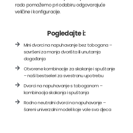
rado pomažemo pri odabiru odgovarajuće
veličine i konfiguracije.
Pogledajte i:
Mini dvorci na napuhavanje bez tobogana –
savršeni za manja dvorišta ili unutarnja
događanja
Otvorene kombinacije za skakanje i spuštanje
– naši bestseleri za svestranu upotrebu
Dvorci na napuhavanje s toboganom –
kombinacija skakanja i spuštanja
Rodno neutralni dvorci na napuhavanje –
šareni univerzalni modeli koje vole sva djeca