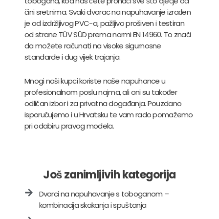
tobogana, kod nas ćete pronaći sve što dječje oči
čini sretnima. Svaki dvorac na napuhavanje izrađen
je od izdržljivog PVC-a, pažljivo prošiven i testiran
od strane TÜV SÜD prema normi EN 14960. To znači
da možete računati na visoke sigurnosne
standarde i dug vijek trajanja.
Mnogi naši kupci koriste naše napuhance u
profesionalnom poslu najma, ali oni su također
odličan izbor i za privatna događanja. Pouzdano
isporučujemo i u Hrvatsku te vam rado pomažemo
pri odabiru pravog modela.
Još zanimljivih kategorija
Dvorci na napuhavanje s toboganom –
kombinacija skakanja i spuštanja