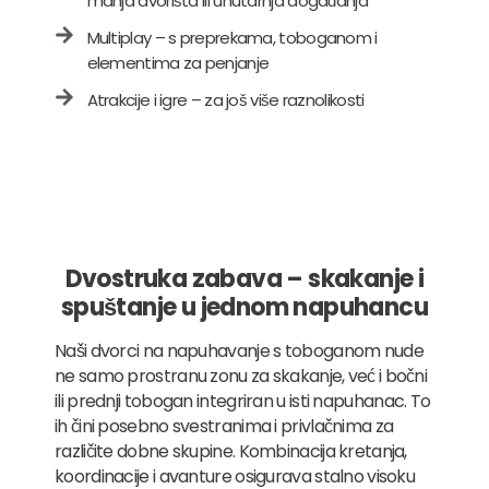
manja dvorišta ili unutarnja događanja
Multiplay – s preprekama, toboganom i
elementima za penjanje
Atrakcije i igre – za još više raznolikosti
Dvostruka zabava – skakanje i
spuštanje u jednom napuhancu
Naši dvorci na napuhavanje s toboganom nude
ne samo prostranu zonu za skakanje, već i bočni
ili prednji tobogan integriran u isti napuhanac. To
ih čini posebno svestranima i privlačnima za
različite dobne skupine. Kombinacija kretanja,
koordinacije i avanture osigurava stalno visoku