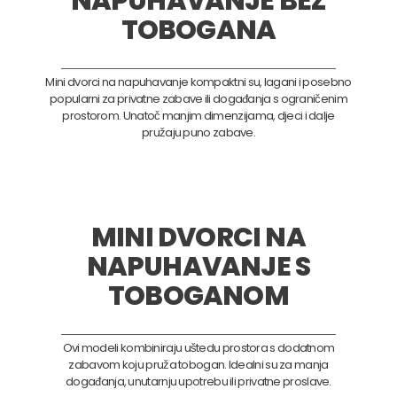
NAPUHAVANJE BEZ
TOBOGANA
Mini dvorci na napuhavanje kompaktni su, lagani i posebno
popularni za privatne zabave ili događanja s ograničenim
prostorom. Unatoč manjim dimenzijama, djeci i dalje
pružaju puno zabave.
MINI DVORCI NA
NAPUHAVANJE S
TOBOGANOM
Ovi modeli kombiniraju uštedu prostora s dodatnom
zabavom koju pruža tobogan. Idealni su za manja
događanja, unutarnju upotrebu ili privatne proslave.