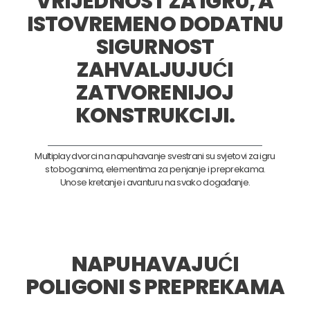
VRIJEDNOST ZA IGRU, A
ISTOVREMENO DODATNU
SIGURNOST
ZAHVALJUJUĆI
ZATVORENIJOJ
KONSTRUKCIJI.
Multiplay dvorci na napuhavanje svestrani su svjetovi za igru
s toboganima, elementima za penjanje i preprekama.
Unose kretanje i avanturu na svako događanje.
NAPUHAVAJUĆI
POLIGONI S PREPREKAMA