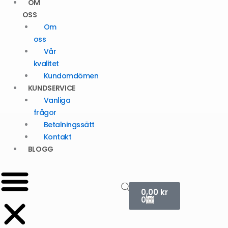
OM
OSS
Om
oss
Vår
kvalitet
Kundomdömen
KUNDSERVICE
Vanliga
frågor
Betalningssätt
Kontakt
BLOGG
Varukorg
0,00
kr
0