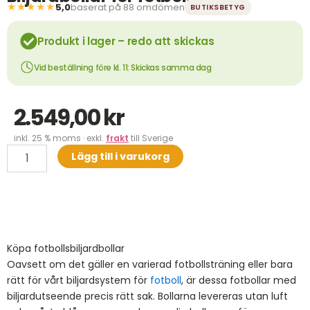
★★★★★
5,0
baserat på 88 omdömen
BUTIKSBETYG
Produkt i lager – redo att skickas
Vid beställning före kl. 11: Skickas samma dag
2.549,00
kr
inkl. 25 % moms · exkl.
frakt
till Sverige
Biljardbollar
Lägg till i varukorg
för
fotboll
mängd
Köpa fotbollsbiljardbollar
Oavsett om det gäller en varierad fotbollsträning eller bara
rätt för vårt biljardsystem för
fotboll
, är dessa fotbollar med
biljardutseende precis rätt sak. Bollarna levereras utan luft