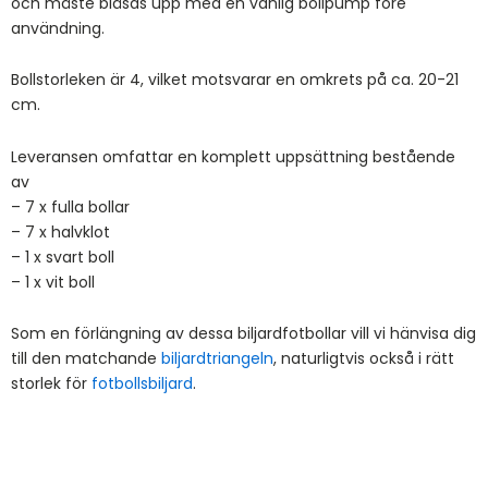
och måste blåsas upp med en vanlig bollpump före
användning.
Bollstorleken är 4, vilket motsvarar en omkrets på ca. 20-21
cm.
Leveransen omfattar en komplett uppsättning bestående
av
– 7 x fulla bollar
– 7 x halvklot
– 1 x svart boll
– 1 x vit boll
Som en förlängning av dessa biljardfotbollar vill vi hänvisa dig
till den matchande
biljardtriangeln
, naturligtvis också i rätt
storlek för
fotbollsbiljard
.