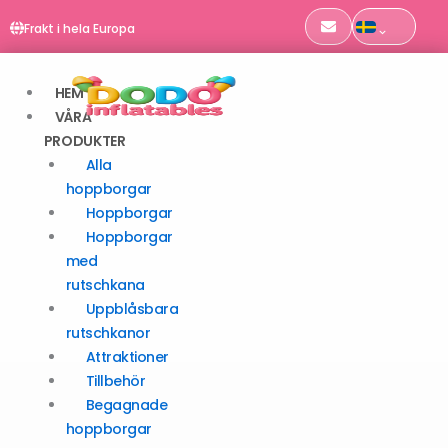
EN 14960 | TÜV SÜD-certifierad
Hoppa
Frakt i hela Europa
till
Beställningar före kl. 11 skickas samma dag
innehåll
HEM
VÅRA
PRODUKTER
Alla
hoppborgar
Hoppborgar
Hoppborgar
med
rutschkana
Uppblåsbara
rutschkanor
Attraktioner
Tillbehör
Begagnade
hoppborgar