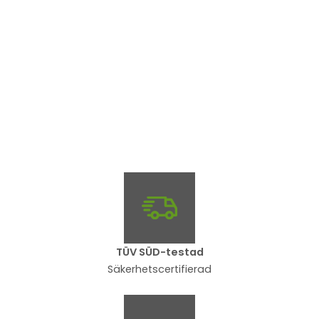
TÜV SÜD-testad
Säkerhetscertifierad