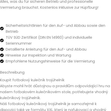
Alles, was du für sicheren Betrieb und professionelle
Vermietung brauchst. Kostenlos inklusive zur Hüpfburg!
Sicherheitsrichtlinien für den Auf- und Abbau sowie den
Betrieb
TÜV SÜD Zertifikat (DIN EN 14960) und individuelle
Seriennummer
Detaillierte Anleitung für den Auf- und Abbau
Hinweise zur Inspektion und Wartung
Empfohlene Nutzungshinweise für die Vermietung
Beschreibung
Koupit fotbalový kulečník trojúhelník
Abyste mohli hrát důstojnou a pravidlům odpovídající hru na
našem fotbalovém kulečníkovém stole, potřebujete vhodný
kulečníkový trojúhelník.
Náš fotbalový kulečníkový trojúhelník je samozřejmě k
dispozici také ve formátu XXL, který je nafukovací a vhodný