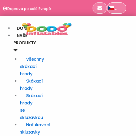
Přeskočit
Doprava po celé Evropě
Objednávky do 11:00 odesíláme týž den
na
obsah
DOMŮ
NAŠE
PRODUKTY
Všechny
skákací
hrady
Skákací
hrady
Skákací
hrady
se
skluzavkou
Nafukovací
skluzavky