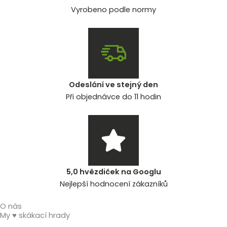
Vyrobeno podle normy
Odeslání ve stejný den
Při objednávce do 11 hodin
5,0 hvězdiček na Googlu
Nejlepší hodnocení zákazníků
O nás
My ♥ skákací hrady