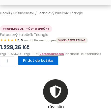
Domů
/
Příslušenství
/ Fotbalový kulečník Triangle
PROFIMODUL · TÜV-GEPRÜFT
Fotbalový kulečník Triangle
★★★★★
5,0
aus 88 Bewertungen
SHOP-BEWERTUNG
1.229,36
Kč
zzgl. 19% MwSt. · zzgl. 119 €
Versandkosten
innerhalb Deutschlands
Fotbalový
Přidat do košíku
kulečník
Triangle
množství
TÜV-SÜD