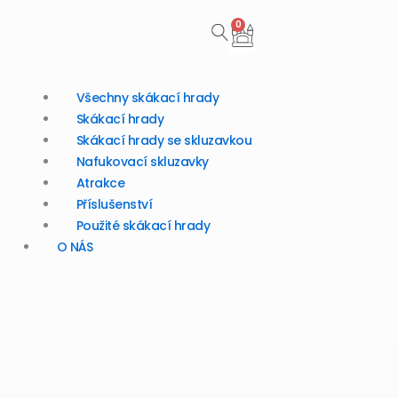
0
Cart
Všechny skákací hrady
Skákací hrady
Skákací hrady se skluzavkou
Nafukovací skluzavky
Atrakce
Příslušenství
Použité skákací hrady
O NÁS