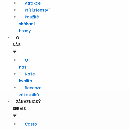
Atrakce
Příslušenství
Použité
skákací
hrady
O
NÁS
O
nás
Naše
kvalita
Recenze
zákazníků
ZÁKAZNICKÝ
SERVIS
Často