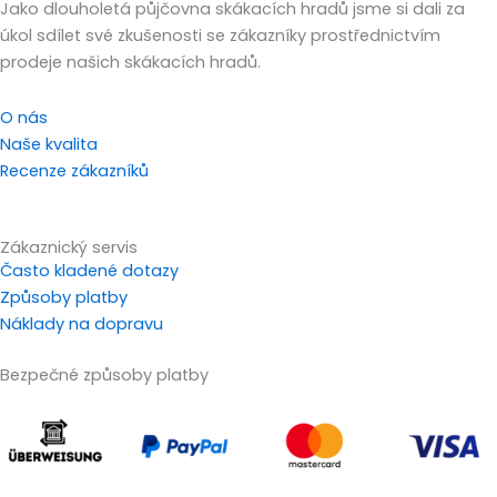
Jako dlouholetá půjčovna skákacích hradů jsme si dali za
úkol sdílet své zkušenosti se zákazníky prostřednictvím
prodeje našich skákacích hradů.
O nás
Naše kvalita
Recenze zákazníků
Zákaznický servis
Často kladené dotazy
Způsoby platby
Náklady na dopravu
Bezpečné způsoby platby