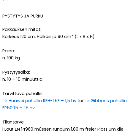
PYSTYTYS JA PURKU
Pakkauksen mitat:
Korkeus 120 cm, Halkaisija 90 cm* (L x B x H)
Paino:
n. 100 kg
Pystytysaika:
n. 10 – 15 minuuttia
Tarvittava puhallin:
1 × Huawei puhallin REH-1.5E – 1,5 hv
tai
1 × Gibbons puhallin
FP5005 – 1,5 hv
Tilantarve:
i
Laut EN 14960 müssen rundum 1,80 m freier Platz um die