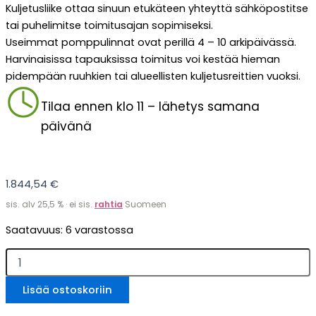
Kuljetusliike ottaa sinuun etukäteen yhteyttä sähköpostitse
tai puhelimitse toimitusajan sopimiseksi.
Useimmat pomppulinnat ovat perillä 4 – 10 arkipäivässä.
Harvinaisissa tapauksissa toimitus voi kestää hieman
pidempään ruuhkien tai alueellisten kuljetusreittien vuoksi.
Tilaa ennen klo 11 – lähetys samana
päivänä
1.844,54
€
sis. alv 25,5 % · ei sis.
rahtia
Suomeen
Pomppulinna
Saatavuus:
6 varastossa
Dino
liukumäellä
määrä
Lisää ostoskoriin