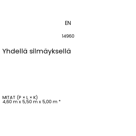
EN
14960
Yhdellä silmäyksellä
MITAT (P × L × K)
4,60 m x 5,50 m x 5,00 m *