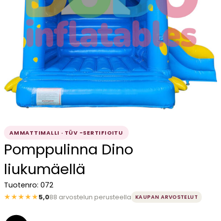
AMMATTIMALLI · TÜV -SERTIFIOITU
Pomppulinna Dino
liukumäellä
Tuotenro: 072
★★★★★
5,0
88 arvostelun perusteella
KAUPAN ARVOSTELUT