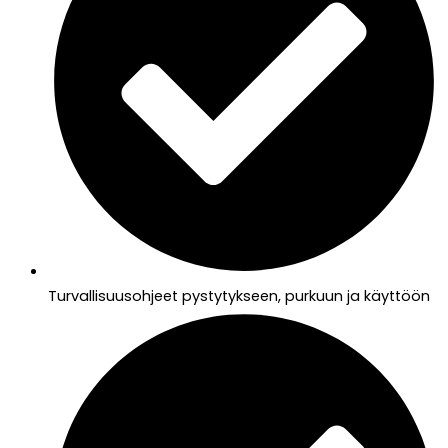
Turvallisuusohjeet pystytykseen, purkuun ja käyttöön