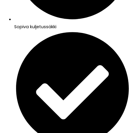
Sopiva kuljetussäkki