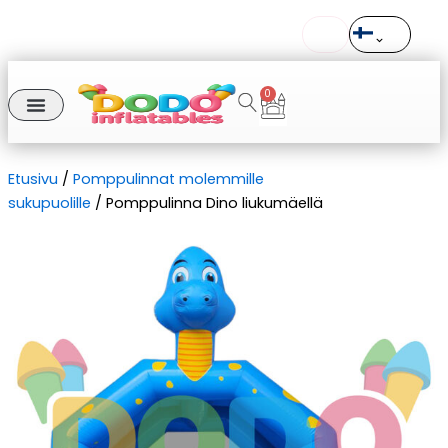
Siirry
Toimitus koko Eurooppaan
sisältöön
Tilaukset ennen klo 11 lähetetään samana päivänä
0
Cart
Etusivu
/
Pomppulinnat molemmille
sukupuolille
/ Pomppulinna Dino liukumäellä