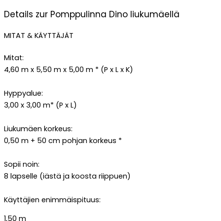
Details zur Pomppulinna Dino liukumäellä
MITAT & KÄYTTÄJÄT
Mitat:
4,60 m x 5,50 m x 5,00 m * (P x L x K)
Hyppyalue:
3,00 x 3,00 m* (P x L)
Liukumäen korkeus:
0,50 m + 50 cm pohjan korkeus *
Sopii noin:
8 lapselle (iästä ja koosta riippuen)
Käyttäjien enimmäispituus:
1,50 m