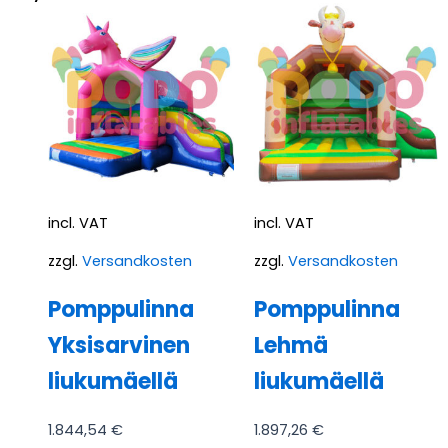
incl. VAT
incl. VAT
zzgl.
Versandkosten
zzgl.
Versandkosten
Pomppulinna
Pomppulinna
Yksisarvinen
Lehmä
liukumäellä
liukumäellä
1.844,54
€
1.897,26
€