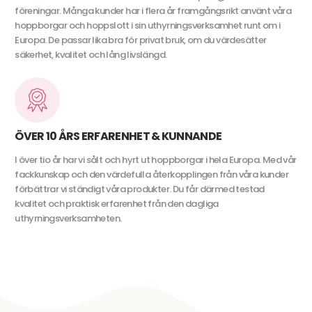
föreningar. Många kunder har i flera år framgångsrikt använt våra
hoppborgar och hoppslott i sin uthyrningsverksamhet runt om i
Europa. De passar lika bra för privat bruk, om du värdesätter
säkerhet, kvalitet och lång livslängd.
ÖVER 10 ÅRS ERFARENHET & KUNNANDE
I över tio år har vi sålt och hyrt ut hoppborgar i hela Europa. Med vår
fackkunskap och den värdefulla återkopplingen från våra kunder
förbättrar vi ständigt våra produkter. Du får därmed testad
kvalitet och praktisk erfarenhet från den dagliga
uthyrningsverksamheten.