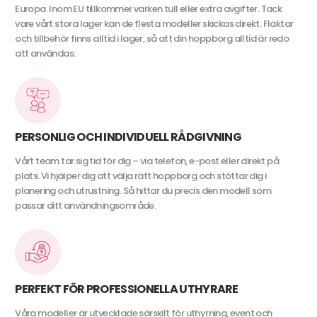
Europa. Inom EU tillkommer varken tull eller extra avgifter. Tack
vare vårt stora lager kan de flesta modeller skickas direkt. Fläktar
och tillbehör finns alltid i lager, så att din hoppborg alltid är redo
att användas.
PERSONLIG OCH INDIVIDUELL RÅDGIVNING
Vårt team tar sig tid för dig – via telefon, e-post eller direkt på
plats. Vi hjälper dig att välja rätt hoppborg och stöttar dig i
planering och utrustning. Så hittar du precis den modell som
passar ditt användningsområde.
PERFEKT FÖR PROFESSIONELLA UTHYRARE
Våra modeller är utvecklade särskilt för uthyrning, event och