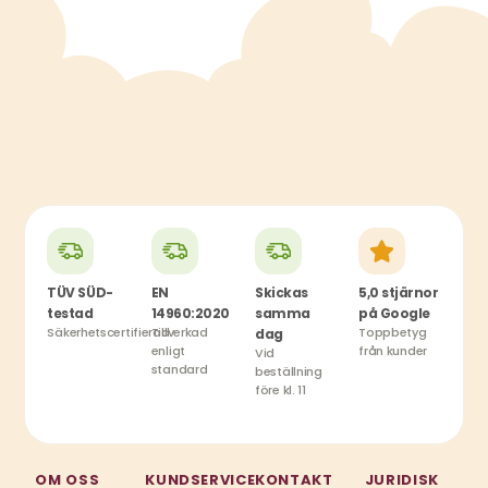
TÜV SÜD-
EN
Skickas
5,0 stjärnor
testad
14960:2020
samma
på Google
Säkerhetscertifierad
Tillverkad
Toppbetyg
dag
enligt
från kunder
Vid
standard
beställning
före kl. 11
OM OSS
KUNDSERVICE
KONTAKT
JURIDISK