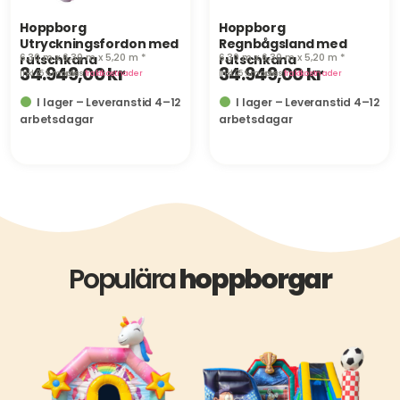
Hoppborg
Hoppborg
Utryckningsfordon med
Regnbågsland med
6,30 m x 6,30 m x 5,20 m *
6,30 m x 6,30 m x 5,20 m *
rutschkana
rutschkana
34.949,00
kr
34.949,00
kr
inkl. 25 % moms
· plus
fraktkostnader
inkl. 25 % moms
· plus
fraktkostnader
I lager – Leveranstid 4–12
I lager – Leveranstid 4–12
arbetsdagar
arbetsdagar
Populära
hoppborgar