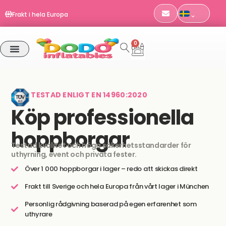
EN 14960 | TÜV SÜD-certifierad
Hoppa
Frakt i hela Europa
till
Beställningar före kl. 11 skickas samma dag
innehåll
0
Varukorg
VÅRA PRODUKTER
TESTAD ENLIGT EN 14960:2020
Köp professionella
hoppborgar
Testad kvalitet och höga säkerhetsstandarder för
uthyrning, event och privata fester.
Över 1 000 hoppborgar i lager – redo att skickas direkt
Frakt till Sverige och hela Europa från vårt lager i München
Personlig rådgivning baserad på egen erfarenhet som
uthyrare