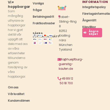
INFORMATION
Vi ♥
Vanliga
hoppborgar
Integritetspolicy
frågor
Som
Företagsinformati
mångårig
Betalningssätt
Robert-
Ångerrätt
uthyrare av
Stirling-Ring
Fraktkostnader
hoppborgar
8
Köpvillkor
har vi gjort
82152
Ångra
SÄKRA
köpet
det till vår
Krailling
BETALNINGSSÄTT
uppgift att
nära
dela med oss
München
av våra
Tyskland
erfarenheter
till kunderna
info@huepfburg-
genom
guenstig-
försäljning av
kaufen.de
våra
hoppborgar.
+49 89 12
50 18 700
Om oss
Vår kvalitet
Kundomdömen