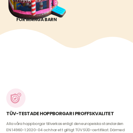
FÖR MÅNGA BARN
TÜV-TESTADE HOPPBORGAR I PROFFSKVALITET
Alla våra hoppborgar tillverkas enligt den europeiska standarden
EN 14960-1:2020-04 och har ett giltigt TÜV SÜD-certifikat. Därmed