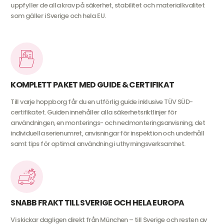
uppfyller de alla krav på säkerhet, stabilitet och materialkvalitet
som gäller i Sverige och hela EU.
KOMPLETT PAKET MED GUIDE & CERTIFIKAT
Till varje hoppborg får du en utförlig guide inklusive TÜV SÜD-
certifikatet. Guiden innehåller alla säkerhetsriktlinjer för
användningen, en monterings- och nedmonteringsanvisning, det
individuella serienumret, anvisningar för inspektion och underhåll
samt tips för optimal användning i uthyrningsverksamhet.
SNABB FRAKT TILL SVERIGE OCH HELA EUROPA
Vi skickar dagligen direkt från München – till Sverige och resten av