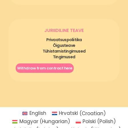
JURIIDILINE TEAVE
Privaatsuspoliitika
Õigusteave
Tühistamistingimused
Tingimused
Withdraw from contract here
English
Hrvatski
(
Croatian
)
Magyar
(
Hungarian
)
Polski
(
Polish
)