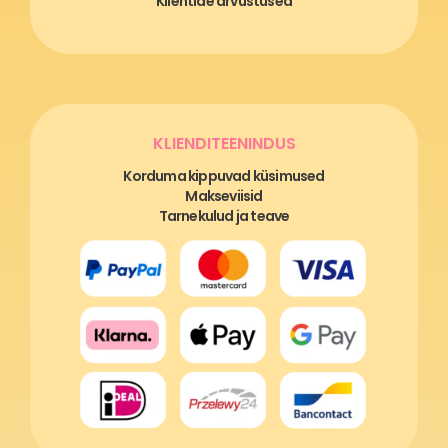
Klientide arvustused
KLIENDITEENINDUS
Korduma kippuvad küsimused
Makseviisid
Tarnekulud ja teave