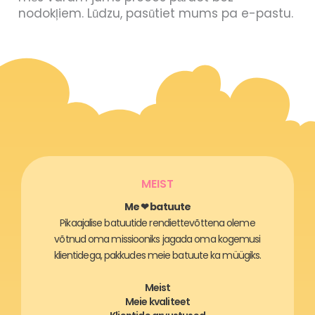
nodokļiem. Lūdzu, pasūtiet mums pa e-pastu.
MEIST
Me ❤ batuute
Pikaajalise batuutide rendiettevõttena oleme
võtnud oma missiooniks jagada oma kogemusi
klientidega, pakkudes meie batuute ka müügiks.
Meist
Meie kvaliteet