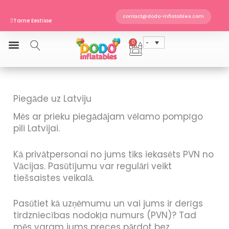
Skip
EN 14960 · TÜV SÜD sertifitseeritud
to
contact@dodo-inflatables.com
Tarne Eestisse
content
Telli enne kella 11 ja saadame veel täna
0
Cart
Piegāde uz Latviju
Mēs ar prieku piegādājam vēlamo pompīgo
pili Latvijai.
Kā privātpersonai no jums tiks iekasēts PVN no
Vācijas. Pasūtījumu var regulāri veikt
tiešsaistes veikalā.
Pasūtiet kā uzņēmumu un vai jums ir derīgs
tirdzniecības nodokļa numurs (PVN)? Tad
mēs varam jums preces pārdot bez