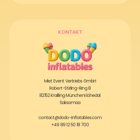
KONTAKT
Miet Event Vertriebs GmbH
Robert-Stirling-Ring 8
82152 Krailling Müncheni lähedal
Saksamaa
contact@dodo-inflatables.com
+49 89 12 50 18 700