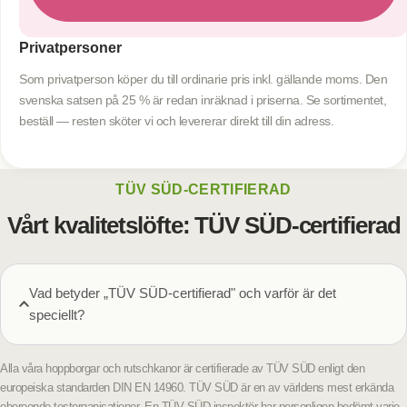
Privatpersoner
Som privatperson köper du till ordinarie pris inkl. gällande moms. Den
svenska satsen på 25 % är redan inräknad i priserna. Se sortimentet,
beställ — resten sköter vi och levererar direkt till din adress.
TÜV SÜD-CERTIFIERAD
Vårt kvalitetslöfte: TÜV SÜD-certifierad
Vad betyder „TÜV SÜD-certifierad" och varför är det
speciellt?
Alla våra hoppborgar och rutschkanor är certifierade av TÜV SÜD enligt den
europeiska standarden DIN EN 14960. TÜV SÜD är en av världens mest erkända
oberoende testorganisationer. En TÜV SÜD-inspektör har personligen bedömt varje