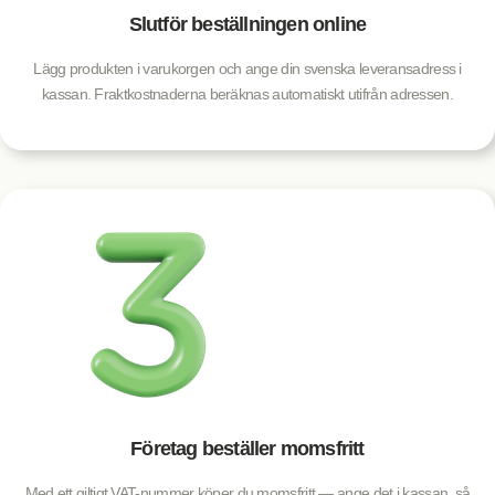
Slutför beställningen online
Lägg produkten i varukorgen och ange din svenska leveransadress i
kassan. Fraktkostnaderna beräknas automatiskt utifrån adressen.
Företag beställer momsfritt
Med ett giltigt VAT-nummer köper du momsfritt — ange det i kassan, så