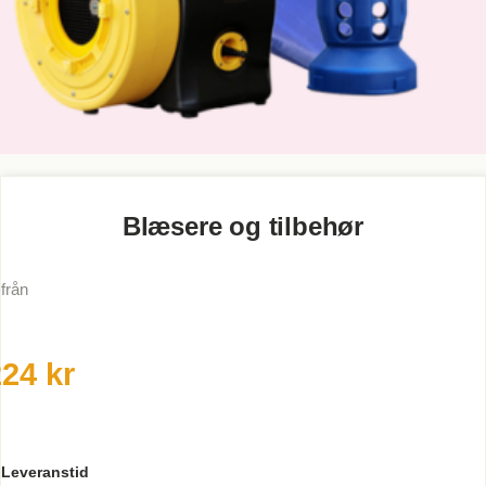
Blæsere og tilbehør
från
24 kr
Leveranstid