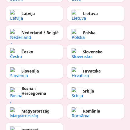
Latvija
Lietuva
Nederland / België
Polska
Česko
Slovensko
Slovenija
Hrvatska
Bosna i
Srbija
Hercegovina
Magyarország
România