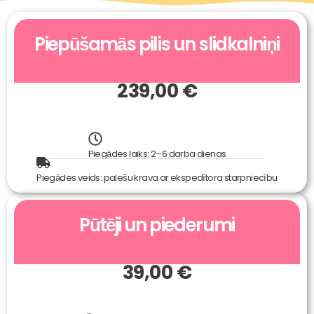
Piepūšamās pilis un slidkalniņi
239,00 €
Piegādes laiks: 2–6 darba dienas
Piegādes veids: palešu krava ar ekspedītora starpniecību
Pūtēji un piederumi
39,00 €