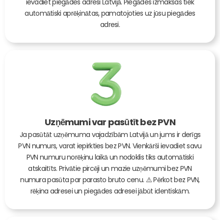
ievadiet piegādes adresi Latvijā. Piegādes izmaksas tiek
automātiski aprēķinātas, pamatojoties uz jūsu piegādes
adresi.
Uzņēmumi var pasūtīt bez PVN
Ja pasūtāt uzņēmuma vajadzībām Latvijā un jums ir derīgs
PVN numurs, varat iepirkties bez PVN. Vienkārši ievadiet savu
PVN numuru norēķinu laikā un nodoklis tiks automātiski
atskaitīts. Privātie pircēji un mazie uzņēmumi bez PVN
numura pasūta par parasto bruto cenu. ⚠️ Pērkot bez PVN,
rēķina adresei un piegādes adresei jābūt identiskām.