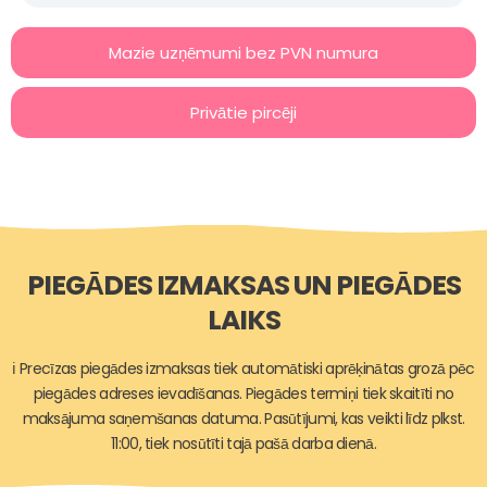
Mazie uzņēmumi bez PVN numura
Privātie pircēji
PIEGĀDES IZMAKSAS UN PIEGĀDES
LAIKS
ℹ️ Precīzas piegādes izmaksas tiek automātiski aprēķinātas grozā pēc
piegādes adreses ievadīšanas. Piegādes termiņi tiek skaitīti no
maksājuma saņemšanas datuma. Pasūtījumi, kas veikti līdz plkst.
11:00, tiek nosūtīti tajā pašā darba dienā.