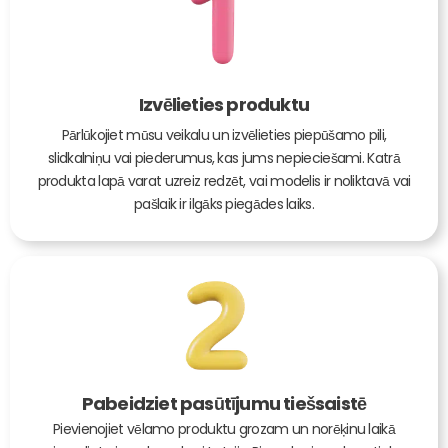
Izvēlieties produktu
Pārlūkojiet mūsu veikalu un izvēlieties piepūšamo pili,
slidkalniņu vai piederumus, kas jums nepieciešami. Katrā
produkta lapā varat uzreiz redzēt, vai modelis ir noliktavā vai
pašlaik ir ilgāks piegādes laiks.
Pabeidziet pasūtījumu tiešsaistē
Pievienojiet vēlamo produktu grozam un norēķinu laikā