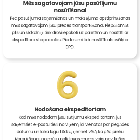
Mēs sagatavojam jūsu pasūtījumu
nosūtīšanai
Pēc pasūtījuma saņemšanas un maksājuma apstiprināšanas
mēs sagatavojam jūsu preces transportēšanai. Piepūšamās
pilis un slidkalniņi tiek droši iepakoti uz paletēm un nosūtīti ar
ekspedītora starpniecību. Piederumi tiek nosūtīti atsevišķi ar
DPD.
Nodošana ekspedītortam
Kad mēs nododam jūsu sūtījumu ekspedītortam, jūs
saņemsiet e-pastu tieši no viņiem, lai vienotos par piegādes
datumu un laika logu. Lūdzu, ņemiet vērā, ka pēc preču
izbraukšanas no mūsu noliktavas mums vairs nav tiešas