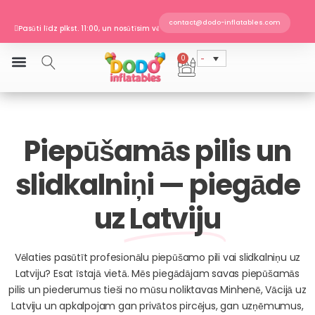
Skip
to
contact@dodo-inflatables.com
Pasūti līdz plkst. 11:00, un nosūtīsim vēl šodien
content
EN 14960 · TÜV SÜD sertificēts
Piegāde uz Latviju
0
Cart
Pasūti līdz plkst. 11:00, un nosūtīsim vēl šodien
Piepūšamās pilis un
slidkalniņi — piegāde
uz
Latviju
Vēlaties pasūtīt profesionālu piepūšamo pili vai slidkalniņu uz
Latviju? Esat īstajā vietā. Mēs piegādājam savas piepūšamās
pilis un piederumus tieši no mūsu noliktavas Minhenē, Vācijā uz
Latviju un apkalpojam gan privātos pircējus, gan uzņēmumus,