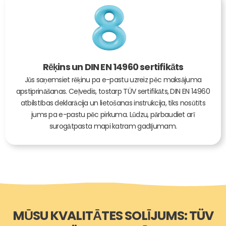
Rēķins un DIN EN 14960 sertifikāts
Jūs saņemsiet rēķinu pa e-pastu uzreiz pēc maksājuma
apstiprināšanas. Ceļvedis, tostarp TÜV sertifikāts, DIN EN 14960
atbilstības deklarācija un lietošanas instrukcija, tiks nosūtīts
jums pa e-pastu pēc pirkuma. Lūdzu, pārbaudiet arī
surogātpasta mapi katram gadījumam.
MŪSU KVALITĀTES SOLĪJUMS: TÜV