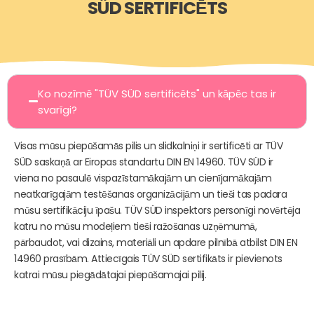
SÜD SERTIFICĒTS
Ko nozīmē "TÜV SÜD sertificēts" un kāpēc tas ir
svarīgi?
Visas mūsu piepūšamās pilis un slidkalniņi ir sertificēti ar TÜV
SÜD saskaņā ar Eiropas standartu DIN EN 14960. TÜV SÜD ir
viena no pasaulē vispazīstamākajām un cienījamākajām
neatkarīgajām testēšanas organizācijām un tieši tas padara
mūsu sertifikāciju īpašu. TÜV SÜD inspektors personīgi novērtēja
katru no mūsu modeļiem tieši ražošanas uzņēmumā,
pārbaudot, vai dizains, materiāli un apdare pilnībā atbilst DIN EN
14960 prasībām. Attiecīgais TÜV SÜD sertifikāts ir pievienots
katrai mūsu piegādātajai piepūšamajai pilij.