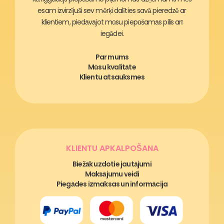
esam izvirzījuši sev mērķi dalīties savā pieredzē ar
klientiem, piedāvājot mūsu piepūšamās pilis arī
iegādei.
Par mums
Mūsu kvalitāte
Klientu atsauksmes
KLIENTU APKALPOŠANA
Biežāk uzdotie jautājumi
Maksājumu veidi
Piegādes izmaksas un informācija