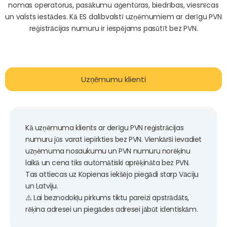
nomas operatorus, pasākumu aģentūras, biedrības, viesnīcas
un valsts iestādes. Kā ES dalībvalstī uzņēmumiem ar derīgu PVN
reģistrācijas numuru ir iespējams pasūtīt bez PVN.
Uzņēmumu klienti
Kā uzņēmuma klients ar derīgu PVN reģistrācijas
numuru jūs varat iepirkties bez PVN. Vienkārši ievadiet
uzņēmuma nosaukumu un PVN numuru norēķinu
laikā un cena tiks automātiski aprēķināta bez PVN.
Tas attiecas uz Kopienas iekšējo piegādi starp Vāciju
un Latviju.
⚠️ Lai beznodokļu pirkums tiktu pareizi apstrādāts,
rēķina adresei un piegādes adresei jābūt identiskām.