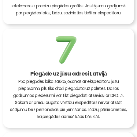
ietekmes uz precīzu piegādes grafiku. Jautājumu gadījumā
par piegādes laiku, lūdzu, sazinieties tieši ar ekspedītoru.
Piegāde uz jūsu adresi Latvijā
Pēc piegādes laika saskaņošanas ar ekspedītoru jūsu
piepūšamā pils tiks droši piegādāta uz paletes. Dažos
gadījumos piederumi var tikt piegādāti atsevišķi ar DPD. ⚠️
Sakarā ar preču augsto vērtību ekspedītors nevar atstāt
sūtījumu bez personiskas pieņemšanas. Lūdzu, pārliecinieties,
ka piegādes adresē kāds būs klāt.