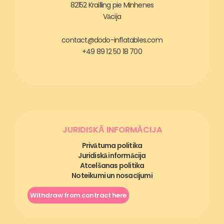
82152 Krailling pie Minhenes
Vācija
contact@dodo-inflatables.com
+49 89 12 50 18 700
JURIDISKĀ INFORMĀCIJA
Privātuma politika
Juridiskā informācija
Atcelšanas politika
Noteikumi un nosacījumi
Withdraw from contract here