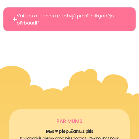
Vai tas attiecas uz Latvijā prasīto ikgadējo
pārbaudi?
PAR MUMS
Mēs ❤ piepūšamās pilis
Kā ilggadējs piepūšamo piļu nomas uzņēmums mēs