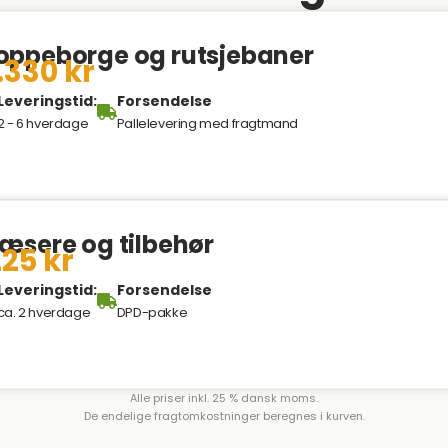
oppeborge og rutsjebaner
.330 kr
Leveringstid:
Forsendelse
2 - 6 hverdage
Pallelevering med fragtmand
læsere og tilbehør
25 kr
Leveringstid:
Forsendelse
ca. 2 hverdage
DPD-pakke
Alle priser inkl. 25 % dansk moms.
De endelige fragtomkostninger beregnes i kurven.