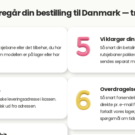
egår din bestilling til Danmark — tri
Vi klargør din
jebane eller det tilbehør, du har
Så snart din betal
m modellen er på lager eller har
rutsjebaner pakkes
sendes separat m
Overdragelse
e
Så snart forsendel
ske leveringsadresse i kassen.
direkte pr. e-mail 
k ud fra adressen.
forladt vores lage
spørgsmål om tids