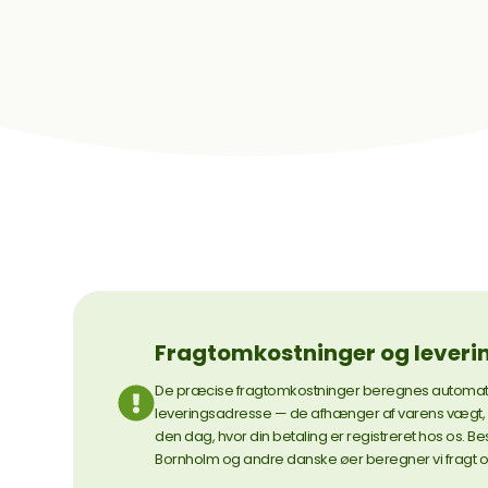
Fragtomkostninger og leveri
De præcise fragtomkostninger beregnes automatisk 
leveringsadresse — de afhænger af varens vægt, 
den dag, hvor din betaling er registreret hos os. Bes
Bornholm og andre danske øer beregner vi fragt og