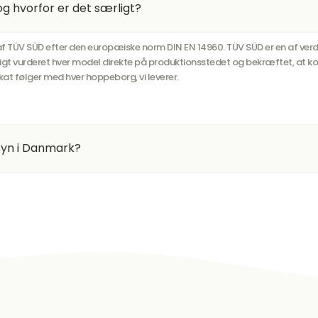
g hvorfor er det særligt?
t af TÜV SÜD efter den europæiske norm DIN EN 14960. TÜV SÜD er en af 
igt vurderet hver model direkte på produktionsstedet og bekræftet, at kon
kat følger med hver hoppeborg, vi leverer.
rsyn i Danmark?