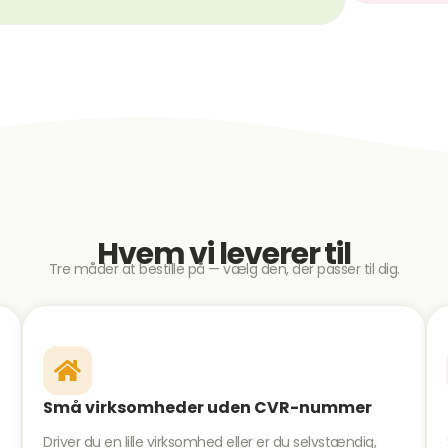
Hvem vi leverer til
Tre måder at bestille på — vælg den, der passer til dig.
Små virksomheder uden CVR-nummer
Driver du en lille virksomhed eller er du selvstændig,