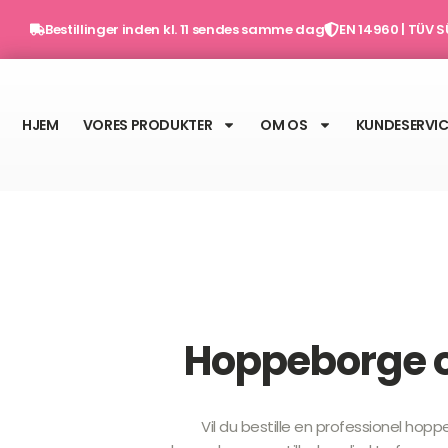
Gå
Bestillinger inden kl. 11 sendes samme dag
EN 14960 | TÜV S
til
indholdet
HJEM
VORES PRODUKTER
OM OS
KUNDESERVIC
Hoppeborge o
Vil du bestille en professionel hop