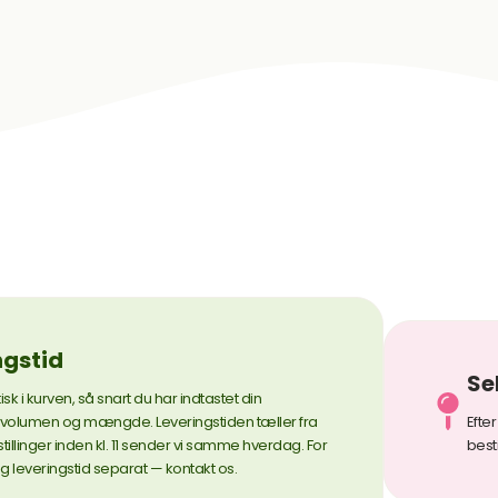
ngstid
Se
i kurven, så snart du har indtastet din
volumen og mængde. Leveringstiden tæller fra
Efte
tillinger inden kl. 11 sender vi samme hverdag. For
best
 leveringstid separat — kontakt os.