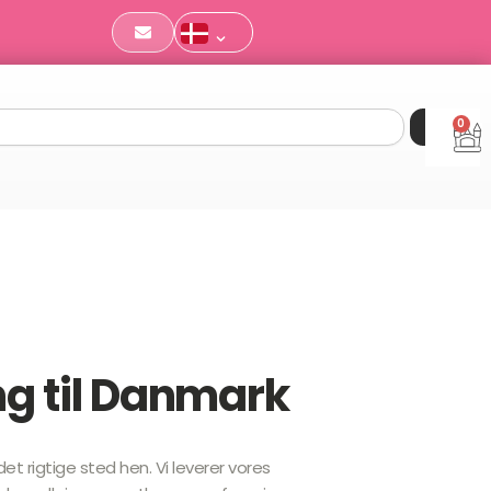
0
Ku
g til Danmark
t rigtige sted hen. Vi leverer vores