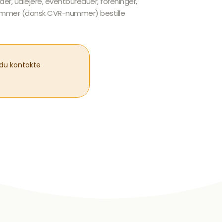
er, udlejere, eventbureauer, foreninger,
nummer (dansk CVR-nummer) bestille
s du kontakte