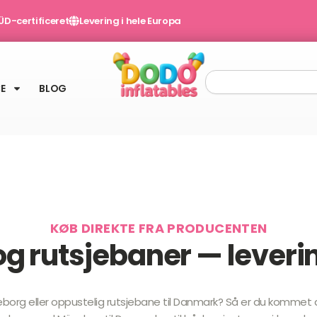
ÜD-certificeret
Levering i hele Europa
Søg
E
BLOG
KØB DIREKTE FRA PRODUCENTEN
g rutsjebaner — leverin
peborg eller oppustelig rutsjebane til Danmark? Så er du kommet de