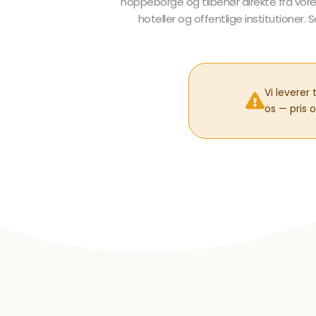
hoppeborge og tilbehør direkte fra vore
hoteller og offentlige institutio
Vi leverer
os — pris o