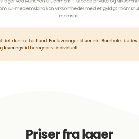
s lager ved München til Danmark — til både private og virksomhed
ner. Som EU-medlemsland kan virksomheder med et gyldigt moms
momsfrit.
 til det danske fastland. For leveringer til øer inkl. Bornholm bede
g leveringstid beregner vi individuelt.
Priser fra lager