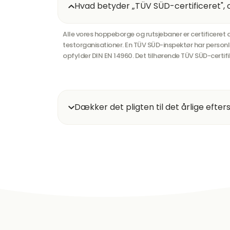
Hvad betyder „TÜV SÜD-certificeret", o
Alle vores hoppeborge og rutsjebaner er certificere
testorganisationer. En TÜV SÜD-inspektør har personl
opfylder DIN EN 14960. Det tilhørende TÜV SÜD-certifi
Dækker det pligten til det årlige efte