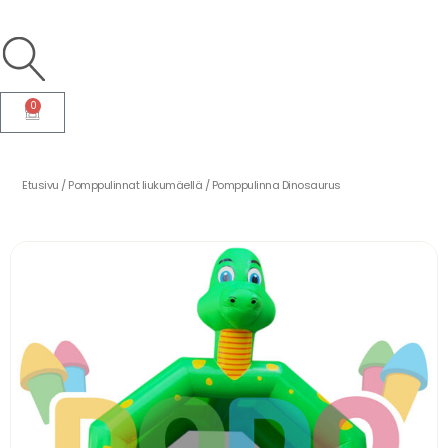
0
Cart
Etusivu
/
Pomppulinnat liukumäellä
/ Pomppulinna Dinosaurus