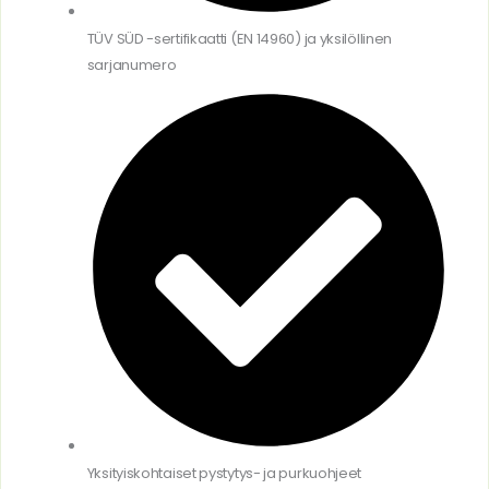
TÜV SÜD -sertifikaatti (EN 14960) ja yksilöllinen
sarjanumero
Yksityiskohtaiset pystytys- ja purkuohjeet