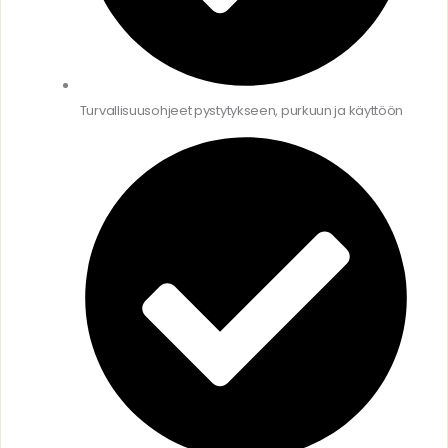
Turvallisuusohjeet pystytykseen, purkuun ja käyttöön