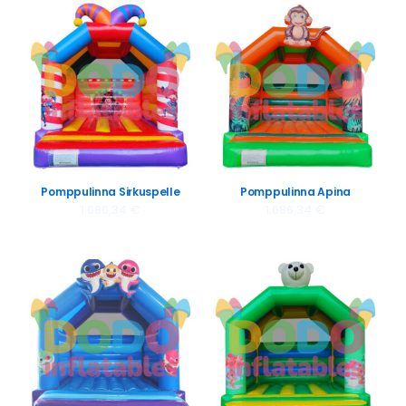
Pomppulinna Sirkuspelle
Pomppulinna Apina
1.686,34
€
1.686,34
€