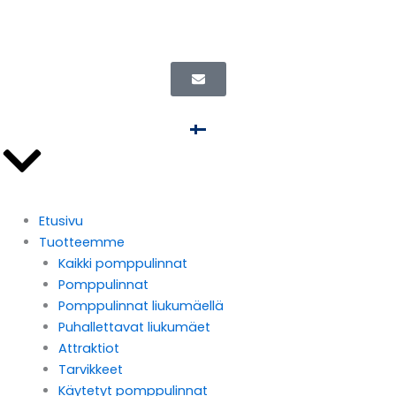
Siirry
Toimitus koko Eurooppaan
sisältöön
Tilaukset ennen klo 11 lähetetään samana päivänä
Etusivu
Tuotteemme
Kaikki pomppulinnat
Pomppulinnat
Pomppulinnat liukumäellä
Puhallettavat liukumäet
Attraktiot
Tarvikkeet
Käytetyt pomppulinnat