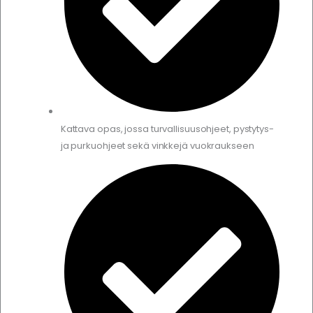
Kattava opas, jossa turvallisuusohjeet, pystytys-
ja purkuohjeet sekä vinkkejä vuokraukseen