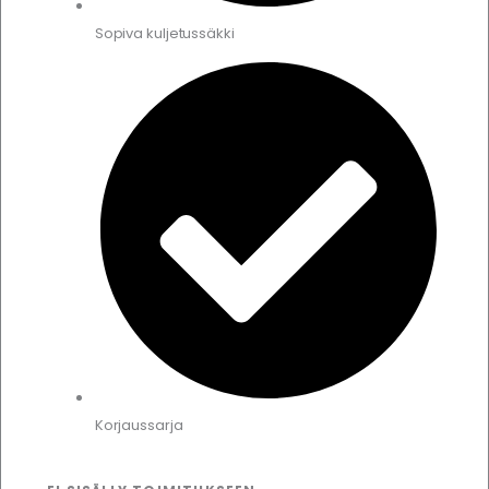
Sopiva kuljetussäkki
Korjaussarja