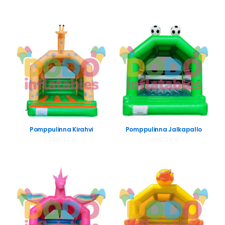
Pomppulinna Kirahvi
Pomppulinna Jalkapallo
1.686,34
€
1.686,34
€