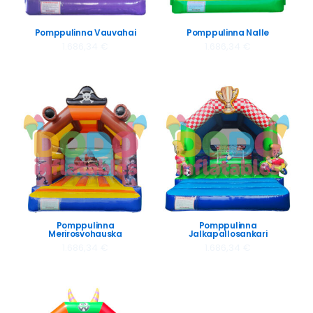
Pomppulinna Vauvahai
Pomppulinna Nalle
1.686,34
€
1.686,34
€
Pomppulinna
Pomppulinna
Merirosvohauska
Jalkapallosankari
1.686,34
€
1.686,34
€