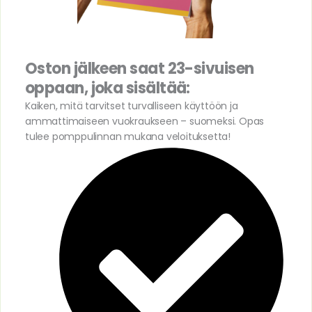
Oston jälkeen saat 23-sivuisen
oppaan, joka sisältää:
Kaiken, mitä tarvitset turvalliseen käyttöön ja
ammattimaiseen vuokraukseen – suomeksi. Opas
tulee pomppulinnan mukana veloituksetta!