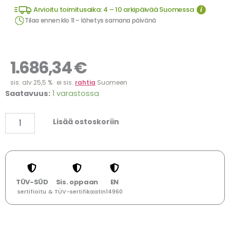
Arvioitu toimitusaika: 4 – 10 arkipäivää Suomessa
i
Tilaa ennen klo 11 – lähetys samana päivänä
1.686,34
€
sis. alv 25,5 % · ei sis.
rahtia
Suomeen
Pomppulinna
Saatavuus:
1 varastossa
Dinosaurus
määrä
Lisää ostoskoriin
TÜV-SÜD
Sis. oppaan
EN
sertifioitu
& TÜV-sertifikaatin
14960