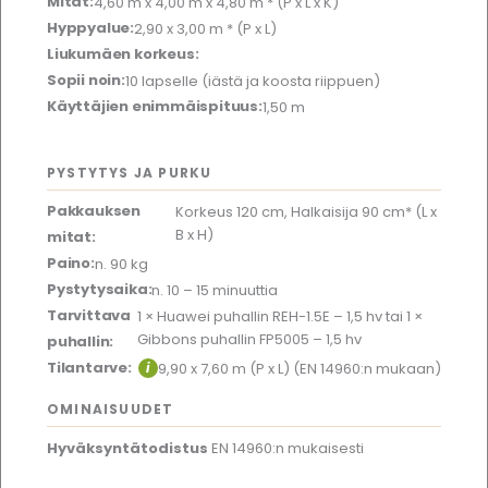
Mitat:
4,60 m x 4,00 m x 4,80 m * (P x L x K)
Hyppyalue:
2,90 x 3,00 m * (P x L)
Liukumäen korkeus:
Sopii noin:
10 lapselle (iästä ja koosta riippuen)
Käyttäjien enimmäispituus:
1,50 m
PYSTYTYS JA PURKU
Pakkauksen
Korkeus 120 cm, Halkaisija 90 cm* (L x
B x H)
mitat:
Paino:
n. 90 kg
Pystytysaika:
n. 10 – 15 minuuttia
Tarvittava
1 × Huawei puhallin REH-1.5E – 1,5 hv
tai
1 ×
Gibbons puhallin FP5005 – 1,5 hv
puhallin:
Tilantarve:
i
9,90 x 7,60 m (P x L) (EN 14960:n mukaan)
OMINAISUUDET
Hyväksyntätodistus
EN 14960:n mukaisesti