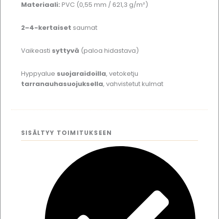
Materiaali:
PVC (0,55 mm / 621,3 g/m²)
2–4-kertaiset
saumat
Vaikeasti
syttyvä
(paloa hidastava)
Hyppyalue
suojaraidoilla
, vetoketju
tarranauhasuojuksella
, vahvistetut kulmat
SISÄLTYY TOIMITUKSEEN