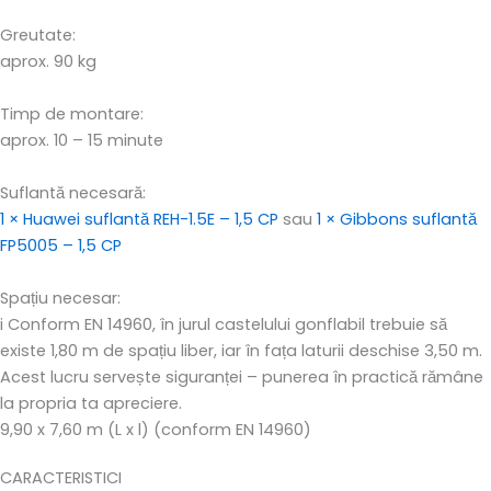
Greutate:
aprox. 90 kg
Timp de montare:
aprox. 10 – 15 minute
Suflantă necesară:
1 × Huawei suflantă REH-1.5E – 1,5 CP
sau
1 × Gibbons suflantă
FP5005 – 1,5 CP
Spațiu necesar:
i
Conform EN 14960, în jurul castelului gonflabil trebuie să
existe 1,80 m de spațiu liber, iar în fața laturii deschise 3,50 m.
Acest lucru servește siguranței – punerea în practică rămâne
la propria ta apreciere.
9,90 x 7,60 m (L x l) (conform EN 14960)
CARACTERISTICI