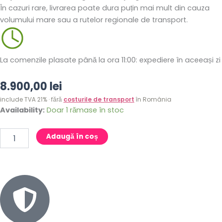
În cazuri rare, livrarea poate dura puțin mai mult din cauza
volumului mare sau a rutelor regionale de transport.
La comenzile plasate până la ora 11:00: expediere în aceeași zi
8.900,00
lei
include TVA 21% · fără
costurile de transport
în România
Cantitate
Availability:
Doar 1 rămase în stoc
Castel
gonflabil
Adaugă în coș
Dinozaur