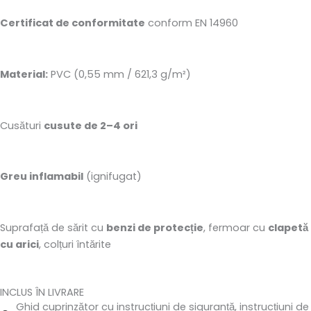
Certificat de conformitate
conform EN 14960
Material:
PVC (0,55 mm / 621,3 g/m²)
Cusături
cusute de 2–4 ori
Greu inflamabil
(ignifugat)
Suprafață de sărit cu
benzi de protecție
, fermoar cu
clapetă
cu arici
, colțuri întărite
INCLUS ÎN LIVRARE
Ghid cuprinzător cu instrucțiuni de siguranță, instrucțiuni de