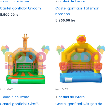
+
costuri de livrare
+
costuri de livrare
Castel gonflabil Unicorn
Castel gonflabil Talisman
norocos
8.900,00
lei
8.900,00
lei
incl. VAT
incl. VAT
+
costuri de livrare
+
costuri de livrare
Castel gonflabil Girafă
Castel gonflabil Rățușca de