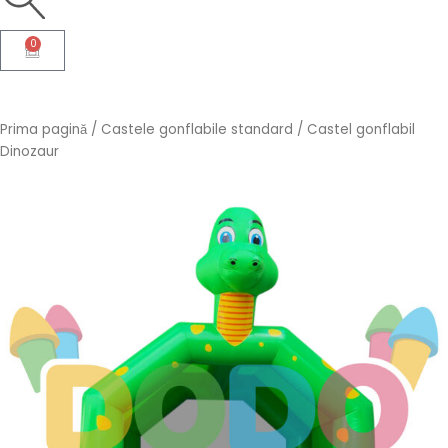
0
Cart
Prima pagină
/
Castele gonflabile standard
/ Castel gonflabil
Dinozaur