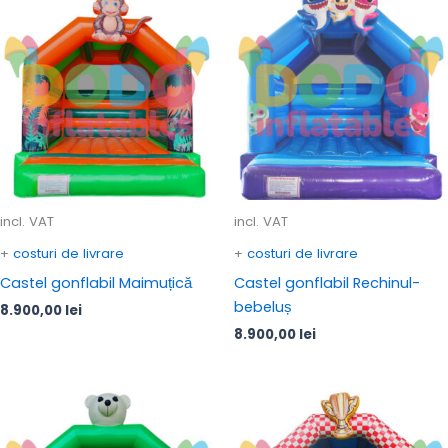
incl. VAT
incl. VAT
+
costuri de livrare
+
costuri de livrare
Castel gonflabil Maimuțică
Castel gonflabil Rechinul-
bebeluș
8.900,00
lei
8.900,00
lei