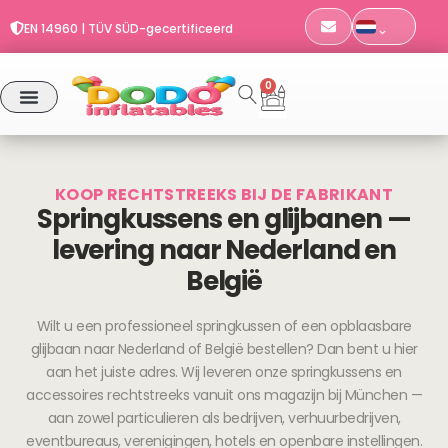
Bestellingen vóór 11:00 uur worden dezelfde dag verzonden
Ga
EN 14960 | TÜV SÜD-gecertificeerd
naar
Verzending door heel Europa
de
Bestellingen vóór 11:00 uur worden dezelfde dag verzonden
inhoud
0
Winkelwagen
KOOP RECHTSTREEKS BIJ DE FABRIKANT
Springkussens en glijbanen —
levering naar Nederland en
België
Wilt u een professioneel springkussen of een opblaasbare
glijbaan naar Nederland of België bestellen? Dan bent u hier
aan het juiste adres. Wij leveren onze springkussens en
accessoires rechtstreeks vanuit ons magazijn bij München —
aan zowel particulieren als bedrijven, verhuurbedrijven,
eventbureaus, verenigingen, hotels en openbare instellingen.