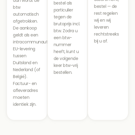
dan wordt de
bestel als
bestel — de
btw
particulier
rest regelen
automatisch
tegen de
wij en wij
afgetrokken.
brutoprijs incl.
leveren
De aankoop
btw. Zodra u
rechtstreeks
geldt als een
een btw-
bij u af.
intracommunautaire
nummer
EU-levering
heeft, kunt u
tussen
de volgende
Duitsland en
keer btw-vrij
Nederland (of
bestellen.
België).
Factuur- en
afleveradres
moeten
identiek zijn.