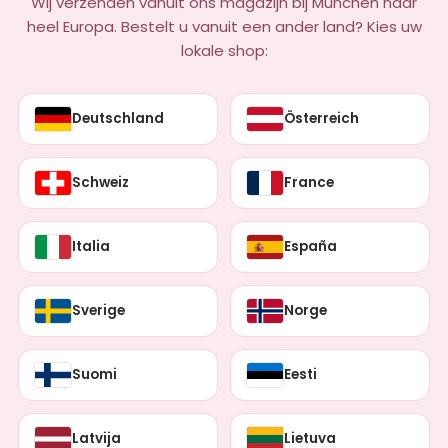
Wij verzenden vanuit ons magazijn bij München naar
heel Europa. Bestelt u vanuit een ander land? Kies uw
lokale shop:
Deutschland
Österreich
Schweiz
France
Italia
España
Sverige
Norge
Suomi
Eesti
Latvija
Lietuva