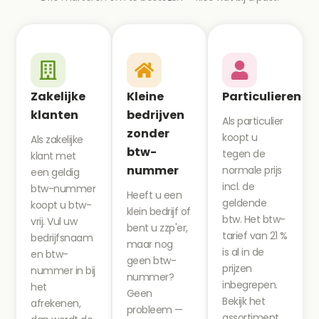
Zakelijke
Kleine
Particulieren
klanten
bedrijven
Als particulier
zonder
koopt u
Als zakelijke
btw-
tegen de
klant met
nummer
normale prijs
een geldig
incl. de
btw-nummer
Heeft u een
geldende
koopt u btw-
klein bedrijf of
btw. Het btw-
vrij. Vul uw
bent u zzp'er,
tarief van 21 %
bedrijfsnaam
maar nog
is al in de
en btw-
geen btw-
prijzen
nummer in bij
nummer?
inbegrepen.
het
Geen
Bekijk het
afrekenen,
probleem —
assortiment,