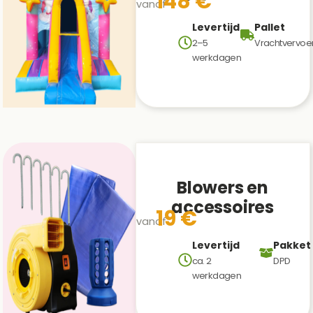
148 €
vanaf
Levertijd
Pallet
2–5
Vrachtvervoe
werkdagen
Blowers en
accessoires
19 €
vanaf
Levertijd
Pakket
ca. 2
DPD
werkdagen