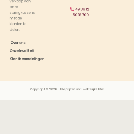
verkoop van
onze
+49 89 12
springkussens
50 18 700
met de
klanten te
delen.
Over ons
Onze kwaliteit
Klantbeoordelingen
Copyright © 2026 | Alle prijzen incl. wettelijke btw.