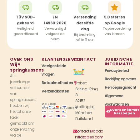
TÜV SÜD-
EN
Verzending
5,0 sterren
gekeurd
14960:2020
dezelfde
op Google
Veiligheid
Vervaardigd
Topbeoordeling
dag
gecertificeerd
volgens de
van klanten
Bij bestelling
norm
vóór 11 uur
OVER ONS
KLANTENSERVICE
CONTACT
JURIDISCHE
INFORMATIE
Wij ♥
Veelgestelde
springkussens
Privacybeleid
vragen
Als
Bedrijfsgegevens
jarenlange
Betaalmethoden
Robert-
Herroepingsrecht
verhuurder
Stirling-Ring
Verzendkosten
van
8
Algemene
springkussens
82152
VEILIGE
voorwaarden
hebben wij
Krailling bij
BETAALMETHODEN
Overeenkomst
het tot onze
München
herroepen
taak
Duitsland
gemaakt om
onze ervaring
contact@dodo-
via de
inflatables.com