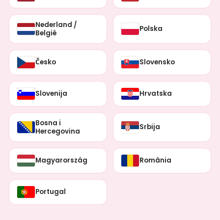
Nederland /
Polska
België
Česko
Slovensko
Slovenija
Hrvatska
Bosna i
Srbija
Hercegovina
Magyarország
România
Portugal