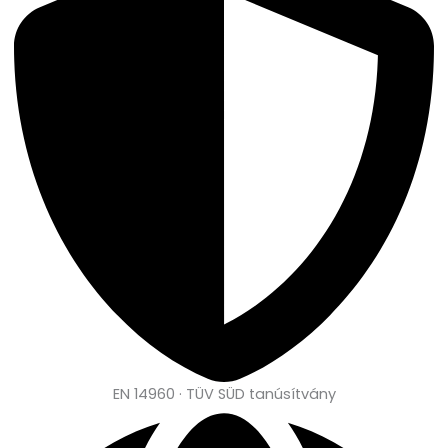
EN 14960 · TÜV SÜD tanúsítvány