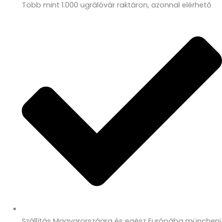
Több mint 1.000 ugrálóvár raktáron, azonnal elérhető
Szállítás Magyarországra és egész Európába müncheni