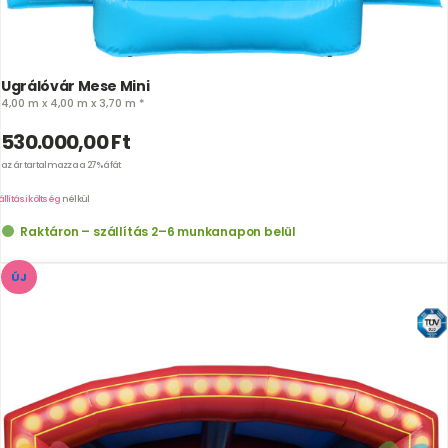
Ugrálóvár Mese Mini
4,00 m x 4,00 m x 3,70 m *
530.000,00
Ft
az ár tartalmazza a 27% áfát
llítási költség
nélkül
Raktáron – szállítás 2–6 munkanapon belül
ÚJ