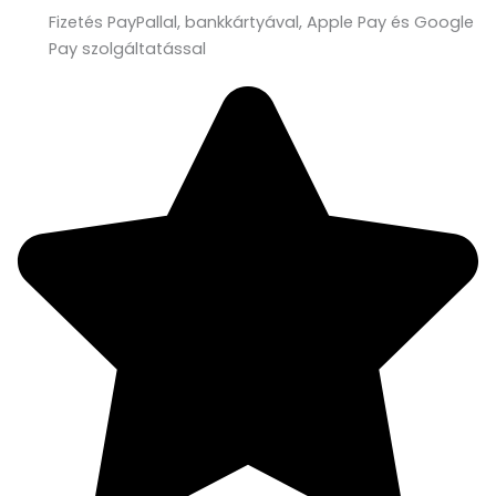
Fizetés PayPallal, bankkártyával, Apple Pay és Google
Pay szolgáltatással