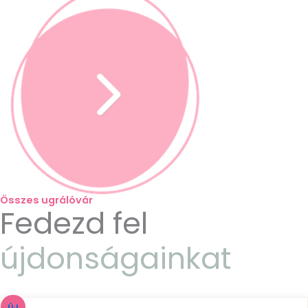
Összes ugrálóvár
Fedezd fel
újdonságainkat
ÚJ