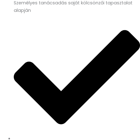
Személyes tanácsadás saját kölcsönzői tapasztalat
alapján