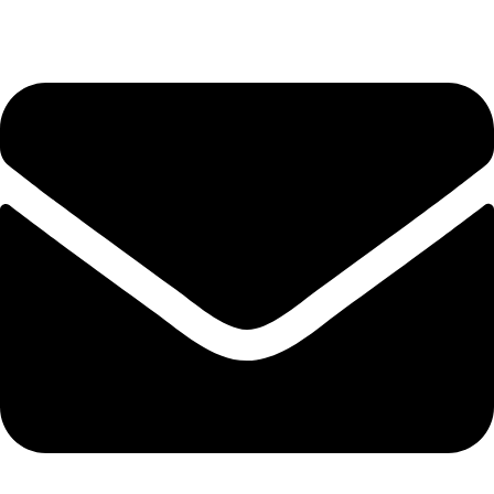
EN 14960 · TÜV SÜD tanúsítvány
Szállítás Magyarországra
Ma feladjuk, ha 11 óráig rendelsz