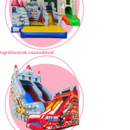
Ugrálóvárak csúszdával