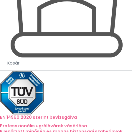
Kosár
EN 14960:2020 szerint bevizsgálva
Professzionális ugrálóvárak vásárlása
Ellenőrzött minőség és magas biztonsági szabványok