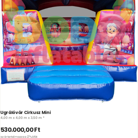
Ugrálóvár Cirkusz Mini
4,00 m x 4,00 m x 3,50 m *
530.000,00
Ft
az ár tartalmazza a 27% áfát