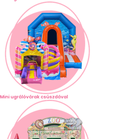
Mini ugrálóvárak csúszdával