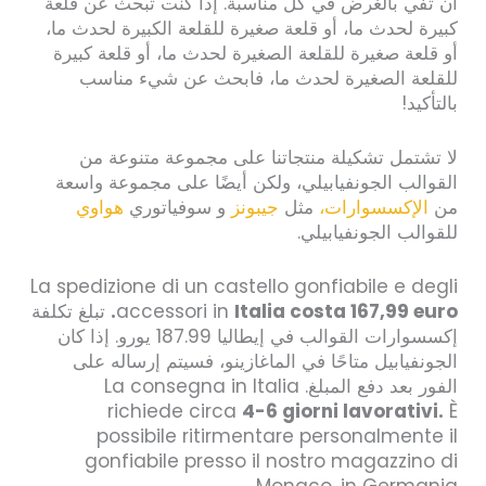
أن تفي بالغرض في كل مناسبة. إذا كنت تبحث عن قلعة
كبيرة لحدث ما، أو قلعة صغيرة للقلعة الكبيرة لحدث ما،
أو قلعة صغيرة للقلعة الصغيرة لحدث ما، أو قلعة كبيرة
للقلعة الصغيرة لحدث ما، فابحث عن شيء مناسب
بالتأكيد!
لا تشتمل تشكيلة منتجاتنا على مجموعة متنوعة من
القوالب الجونفيابيلي، ولكن أيضًا على مجموعة واسعة
من
الإكسسوارات،
مثل
جيبونز
و سوفياتوري
هواوي
للقوالب الجونفيابيلي.
La spedizione di un castello gonfiabile e degli
Italia costa 167,99 euro.
accessori in
تبلغ تكلفة
إكسسوارات القوالب في إيطاليا 187.99 يورو. إذا كان
الجونفيابيل متاحًا في الماغازينو، فسيتم إرساله على
الفور بعد دفع المبلغ. La consegna in Italia
richiede circa
4-6 giorni lavorativi.
È
possibile ritirmentare personalmente il
gonfiabile presso il nostro magazzino di