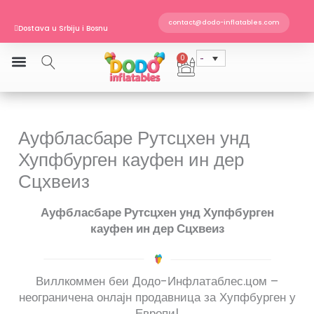
Пређи
EN 14960 · TÜV SÜD sertifikovano
Dostava u Srbiju i Bosnu
на
contact@dodo-inflatables.com
Naruči do 11:00 i šaljemo još danas
садржај
0
Cart
Ауфбласбаре Рутсцхен унд
Хупфбурген кауфен ин дер
Сцхвеиз
Ауфбласбаре Рутсцхен унд Хупфбурген
кауфен ин дер Сцхвеиз
Виллкоммен беи Додо-Инфлатаблес.цом –
неограничена онлајн продавница за Хупфбурген у
Европи!