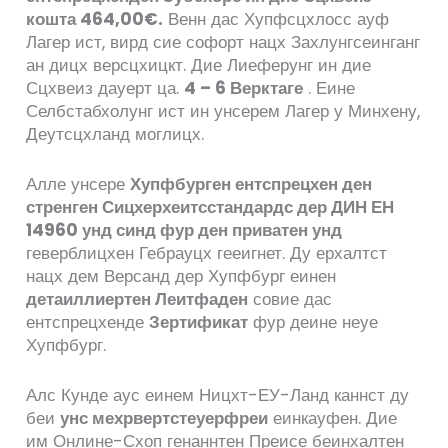
кошта 464,00€.
Венн дас Хупфсцхлосс ауф
Лагер ист, вирд сие софорт нацх Захлунгсеинганг
ан дицх версцхицкт. Дие Лиеферунг ин дие
Сцхвеиз дауерт ца.
4 – 6 Верктаге
. Еине
Селбстабхолунг ист ин унсерем Лагер у Минхену,
Деутсцхланд моглицх.
Алле унсере
Хупфбурген ентспрецхен ден
стренген Сицхерхеитсстандардс дер ДИН ЕН
14960 унд синд фур ден приватен унд
геверблицхен Гебрауцх гееигнет. Ду ерхалтст
нацх дем Версанд дер Хупфбург еинен
детаиллиертен Леитфаден
совие дас
ентспрецхенде
Зертификат
фур деине неуе
Хупфбург.
Алс Кунде аус еинем Ницхт-ЕУ-Ланд каннст ду
беи
унс мехрвертстеуерфреи
еинкауфен. Дие
им Онлине-Схоп генаннтен Преисе беинхалтен