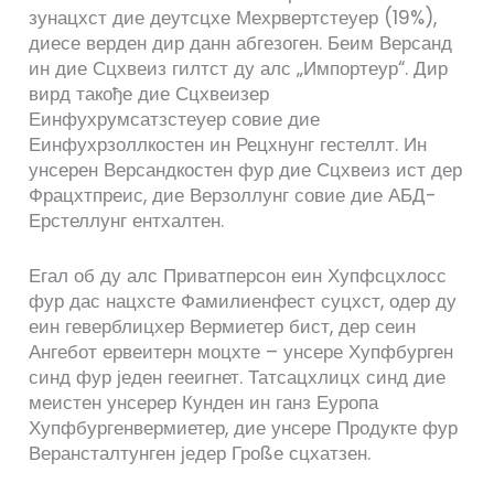
зунацхст дие деутсцхе Мехрвертстеуер (19%),
диесе верден дир данн абгезоген. Беим Версанд
ин дие Сцхвеиз гилтст ду алс „Импортеур“. Дир
вирд такође дие Сцхвеизер
Еинфухрумсатзстеуер совие дие
Еинфухрзоллкостен ин Рецхнунг гестеллт. Ин
унсерен Версандкостен фур дие Сцхвеиз ист дер
Фрацхтпреис, дие Верзоллунг совие дие АБД-
Ерстеллунг ентхалтен.
Егал об ду алс Приватперсон еин Хупфсцхлосс
фур дас нацхсте Фамилиенфест суцхст, одер ду
еин геверблицхер Вермиетер бист, дер сеин
Ангебот ервеитерн моцхте – унсере Хупфбурген
синд фур једен гееигнет. Татсацхлицх синд дие
меистен унсерер Кунден ин ганз Еуропа
Хупфбургенвермиетер, дие унсере Продукте фур
Верансталтунген једер Гроßе сцхатзен.