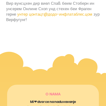
Вир вунсцхен дир виел Спаß беим Стоберн ин
унсерем Онлине Схоп унд стехен беи Фраген
герне
​​унтер цонтацт@додо-инфлатаблес.цом
зур
Верфугунг!
O NAMA
Mi ❤ dvorce na naduvavanje