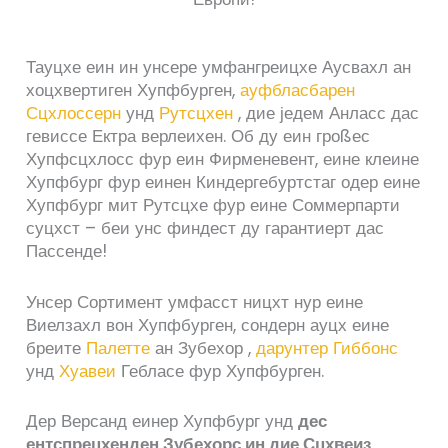
Тауцхе еин ин унсере умфангреицхе Аусвахл ан
хоцхвертиген Хупфбурген,
ауфбласбарен
Сцхлоссерн
унд
Рутсцхен
, дие једем Анласс дас
гевиссе Ектра верлеихен. Об ду еин гроßес
Хупфсцхлосс фур еин Фирменевент, еине клеине
Хупфбург фур еинен Киндергебуртстаг одер еине
Хупфбург мит Рутсцхе фур еине Соммерпарти
суцхст – беи унс финдест ду гарантиерт дас
Пассенде!
Унсер Сортимент умфасст ницхт нур еине
Виелзахл вон Хупфбурген, сондерн ауцх еине
бреите
Палетте
ан Зубехор ,
дарунтер Гиббонс
унд
Хуавеи
Гебласе фур Хупфбурген.
Дер Версанд еинер Хупфбург унд
дес
ентспрецхенден Зубехорс ин дие Сцхвеиз