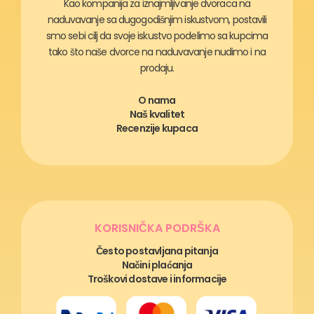
Kao kompanija za iznajmljivanje dvoraca na
naduvavanje sa dugogodišnjim iskustvom, postavili
smo sebi cilj da svoje iskustvo podelimo sa kupcima
tako što naše dvorce na naduvavanje nudimo i na
prodaju.
O nama
Naš kvalitet
Recenzije kupaca
KORISNIČKA PODRŠKA
Često postavljana pitanja
Načini plaćanja
Troškovi dostave i informacije