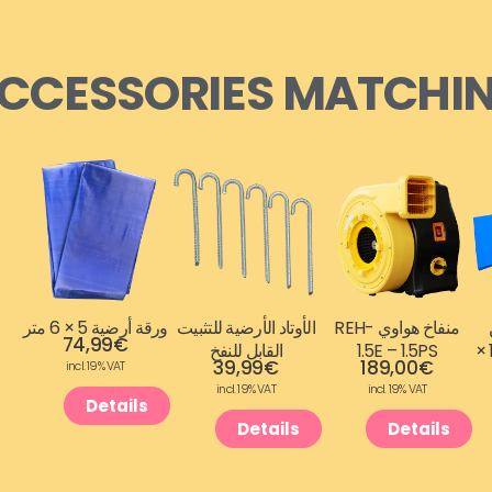
CCESSORIES
MATCHI
منفاخ هواوي REH-
الأوتاد الأرضية للتثبيت
ورقة أرضية 5 × 6 متر
74,99
€
السقوط 240 × 120 ×
1.5E – 1.5PS
القابل للنفخ
39,99
€
189,00
€
incl. 19% VAT
incl. 19% VAT
incl. 19% VAT
Details
Details
Details