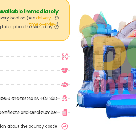
 available immediately
ivery location (see
delivery
📦
time overview
)
🕙 For orders placed and paid by 11 a.m., shipping takes place the same day!
 14960 and tested by TÜV SÜD
certificate and serial number
ion about the bouncy castle