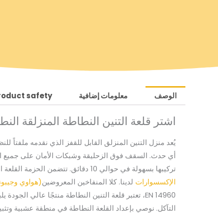
الوصف
معلومات إضافية
roduct safety
اشتر قلعة التنين النطاطة المنزلقة النط
يُعد منزل التنين المنزلق القابل للقفز الذي نقدمه ملفتاً 
أي حدث. السقف فوق الزحليقة وشبكات الأمان على جميع الفتح
تركيبها بسهولة في حوالي 10 دقائق. تتضمن الحزمة القلعة النطاطية وحقيبة نقل ومجموعة أدوات تصليح. يُرجى ملاحظة أن المنفاخ والغطاء الأرضي غير متضمنين. يمكنك العثور عليها في
الإكسسوارات
لدينا. كلا المنفاخين المعروضين
(هواوي
وجيبون
EN 14960، تعتبر قلعة التنين النطاطة منتجًا عالي الجودة يلبي أعلى معايير السلامة. يُرجى استخدام القلعة النطاطة فقط على
التآكل. نوصي بإعداد القلعة النطاطة في منطقة عشبية وتثبي