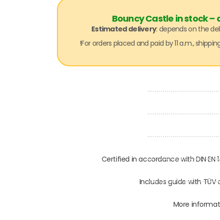
Bouncy Castle in stock –
Estimated delivery
: depends on the del
Certified in accordance with DIN EN
Includes guide with TÜV 
More informat