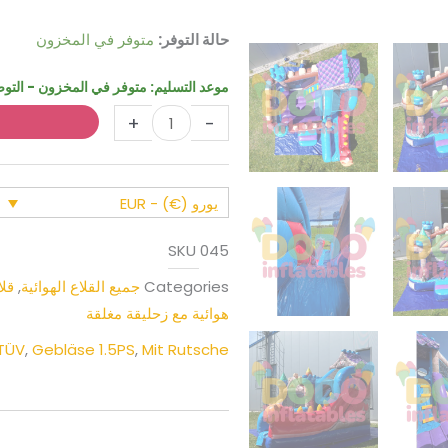
كمية
حالة التوفر:
متوفر في المخزون
زلاقة
التنين
موعد التسليم:
متوفر في المخزون - التوصيل خلال 4 
النطاطة
+
-
القلعة
النطاطة
يورو (€) - EUR
SKU
045
Categories
جميع القلاع الهوائية
,
قلا
هوائية مع زحليقة مغلقة
TÜV
,
Gebläse 1.5PS
,
Mit Rutsche