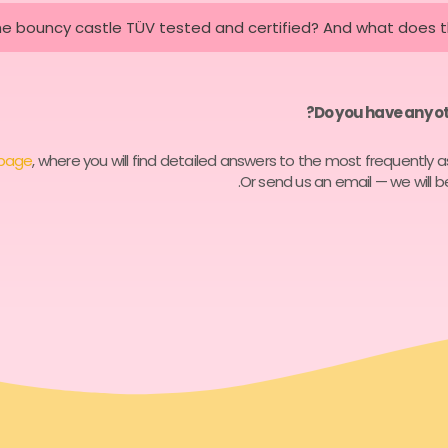
the bouncy castle TÜV tested and certified? And what does 
Do you have any ot
page
, where you will find detailed answers to the most frequently 
Or send us an email — we will b