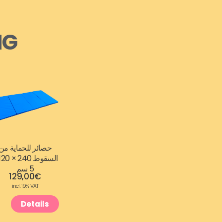
NG
حصائر للحماية من
5 سم
129,00
€
incl. 19% VAT
Details