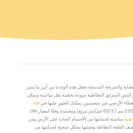
عناية والشريحة المدمجة تجعل هذه الوحدة من أبرز ما يميز
التنين المنزلق النطاطية مزودة بحقيبة نقل مناسبة ويمكن
فئة
) مناسبان للقلعة النطاطة. مصنوعة من القماش المشمع PVC المتين (0.55 مم / 621.3 جم/متر مربع) ومعتمدة وفقًا لمعيار DIN
رضية
مناسبة لحمايتها من الأجسام الحادة على الأرض ومن
ف القلعة النطاطة وتعبئتها بشكل صحيح لحمايتها من