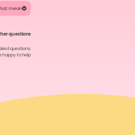
that mean?
her questions?
asked questions.
e happy to help.