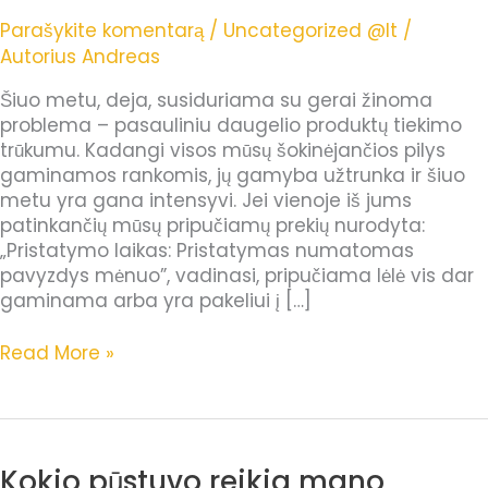
–
Parašykite komentarą
/
Uncategorized @lt
/
su
Autorius
Andreas
mumis
tai
Šiuo metu, deja, susiduriama su gerai žinoma
negali
problema – pasauliniu daugelio produktų tiekimo
būti
trūkumu. Kadangi visos mūsų šokinėjančios pilys
paprasčiau!
gaminamos rankomis, jų gamyba užtrunka ir šiuo
metu yra gana intensyvi. Jei vienoje iš jums
patinkančių mūsų pripučiamų prekių nurodyta:
„Pristatymo laikas: Pristatymas numatomas
pavyzdys mėnuo”, vadinasi, pripučiama lėlė vis dar
gaminama arba yra pakeliui į […]
Read More »
Kokio pūstuvo reikia mano
Kokio