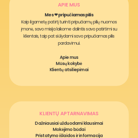
APIE MUS
Mes ❤ pripučiamas pilis
Kaip ilgametę patirtį turinti pripučiamų pilių nuomos
įmonė, savo misija laikome dalintis savo patirtimi su
klientais, taip pat siūlydami savo pripučiamas pilis
pardavimui.
Apie mus
Mūsų kokybė
Klientų atsiliepimai
KLIENTŲ APTARNAVIMAS
Dažniausiai užduodami klausimai
Mokėjimo būdai
Pristatymo išlaidos ir informacija