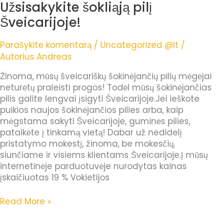
Užsisakykite šokliąją pilį
Užsisakykite
šokliąją
Šveicarijoje!
pilį
Šveicarijoje!
Parašykite komentarą
/
Uncategorized @lt
/
Autorius
Andreas
Žinoma, mūsų šveicariškų šokinėjančių pilių mėgėjai
neturėtų praleisti progos! Todėl mūsų šokinėjančias
pilis galite lengvai įsigyti Šveicarijoje.Jei ieškote
puikios naujos šokinėjančios pilies arba, kaip
mėgstama sakyti Šveicarijoje, guminės pilies,
pataikėte į tinkamą vietą! Dabar už nedidelį
pristatymo mokestį, žinoma, be mokesčių,
siunčiame ir visiems klientams Šveicarijoje.Į mūsų
internetinėje parduotuvėje nurodytas kainas
įskaičiuotas 19 % Vokietijos
Read More »