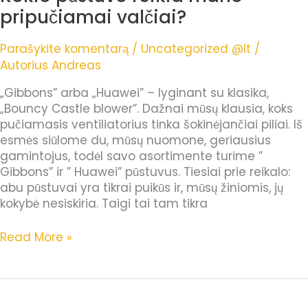
pūstuvo
pripučiamai valčiai?
reikia
mano
Parašykite komentarą
/
Uncategorized @lt
/
pripučiamai
Autorius
Andreas
valčiai?
„Gibbons” arba „Huawei” – lyginant su klasika,
„Bouncy Castle blower”. Dažnai mūsų klausia, koks
pučiamasis ventiliatorius tinka šokinėjančiai piliai. Iš
esmės siūlome du, mūsų nuomone, geriausius
gamintojus, todėl savo asortimente turime ”
Gibbons” ir ” Huawei” pūstuvus. Tiesiai prie reikalo:
abu pūstuvai yra tikrai puikūs ir, mūsų žiniomis, jų
kokybė nesiskiria. Taigi tai tam tikra
Read More »