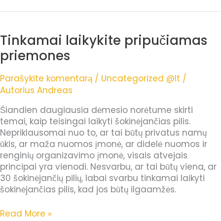
Tinkamai laikykite pripučiamas
Tinkamai
laikykite
priemones
pripučiamas
priemones
Parašykite komentarą
/
Uncategorized @lt
/
Autorius
Andreas
Šiandien daugiausia dėmesio norėtume skirti
temai, kaip teisingai laikyti šokinėjančias pilis.
Nepriklausomai nuo to, ar tai būtų privatus namų
ūkis, ar maža nuomos įmonė, ar didelė nuomos ir
renginių organizavimo įmonė, visais atvejais
principai yra vienodi. Nesvarbu, ar tai būtų viena, ar
30 šokinėjančių pilių, labai svarbu tinkamai laikyti
šokinėjančias pilis, kad jos būtų ilgaamžės.
Read More »