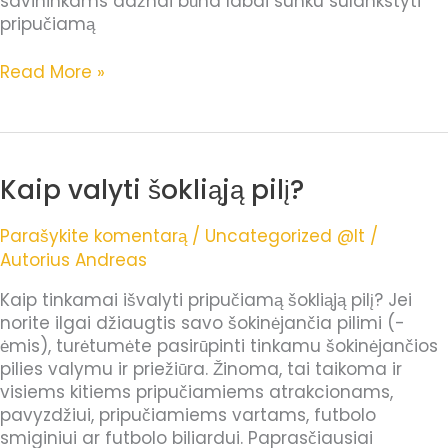
savininkams dažnai būna labai sunku sulankstyti
pripučiamą
Read More »
Kaip valyti šokliąją pilį?
Kaip
valyti
šokliąją
Parašykite komentarą
/
Uncategorized @lt
/
pilį?
Autorius
Andreas
Kaip tinkamai išvalyti pripučiamą šokliąją pilį? Jei
norite ilgai džiaugtis savo šokinėjančia pilimi (-
ėmis), turėtumėte pasirūpinti tinkamu šokinėjančios
pilies valymu ir priežiūra. Žinoma, tai taikoma ir
visiems kitiems pripučiamiems atrakcionams,
pavyzdžiui, pripučiamiems vartams, futbolo
smiginiui ar futbolo biliardui. Paprasčiausiai