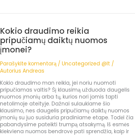
Kokio draudimo reikia
Kokio
draudimo
pripučiamų daiktų nuomos
reikia
įmonei?
pripučiamų
daiktų
Parašykite komentarą
/
Uncategorized @lt
/
nuomos
Autorius
Andreas
įmonei?
Kokio draudimo man reikia, jei noriu nuomoti
pripučiamas valtis? Šį klausimą užduoda daugelis
nuomos įmonių arba tų, kurios nori jomis tapti
netolimoje ateityje. Dažnai sulaukiame šio
klausimo, nes daugelis pripučiamų daiktų nuomos
įmonių su juo susiduria pradiniame etape. Todėl čia
pabandysime pateikti trumpą atsakymą. Iš esmės
kiekviena nuomos bendrovė pati sprendžia, kaip ir