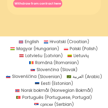
Withdraw from contract here
English
Hrvatski
(
Croatian
)
Magyar
(
Hungarian
)
Polski
(
Polish
)
Latviešu
(
Latvian
)
Lietuvių
Română
(
Romanian
)
Slovenčina
(
Slovak
)
Slovenščina
(
Slovenian
)
العربية
(
Arabic
)
Eesti
(
Estonian
)
Norsk bokmål
(
Norwegian Bokmål
)
Português
(
Portuguese, Portugal
)
српски
(
Serbian
)