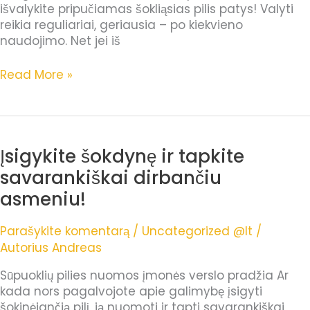
išvalykite pripučiamas šokliąsias pilis patys! Valyti
reikia reguliariai, geriausia – po kiekvieno
naudojimo. Net jei iš
Read More »
Įsigykite šokdynę ir tapkite
Įsigykite
šokdynę
savarankiškai dirbančiu
ir
asmeniu!
tapkite
savarankiškai
Parašykite komentarą
/
Uncategorized @lt
/
dirbančiu
Autorius
Andreas
asmeniu!
Sūpuoklių pilies nuomos įmonės verslo pradžia Ar
kada nors pagalvojote apie galimybę įsigyti
šokinėjančią pilį, ją nuomoti ir tapti savarankiškai