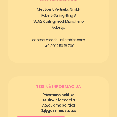
Miet Event Vertriebs GmbH
Robert-Stirling-Ring 8
82152 Krailling netoli Miuncheno
Vokietija
contact@dodo-inflatables.com
+49 89 12 50 18 700
TEISINĖ INFORMACIJA
Privatumo politika
Teisinė informacija
Atšaukimo politika
Sąlygos ir nuostatos