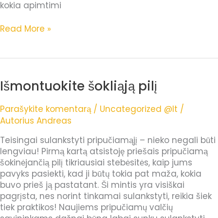
kokia apimtimi
Read More »
Išmontuokite šokliąją pilį
Išmontuokite
šokliąją
pilį
Parašykite komentarą
/
Uncategorized @lt
/
Autorius
Andreas
Teisingai sulankstyti pripučiamąjį – nieko negali būti
lengviau! Pirmą kartą atsistoję priešais pripučiamą
šokinėjančią pilį tikriausiai stebėsitės, kaip jums
pavyks pasiekti, kad ji būtų tokia pat maža, kokia
buvo prieš ją pastatant. Ši mintis yra visiškai
pagrįsta, nes norint tinkamai sulankstyti, reikia šiek
tiek praktikos! Naujiems pripučiamų valčių