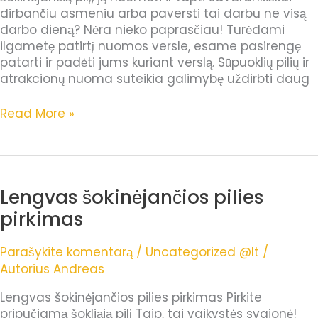
dirbančiu asmeniu arba paversti tai darbu ne visą
darbo dieną? Nėra nieko paprasčiau! Turėdami
ilgametę patirtį nuomos versle, esame pasirengę
patarti ir padėti jums kuriant verslą. Sūpuoklių pilių ir
atrakcionų nuoma suteikia galimybę uždirbti daug
Read More »
Lengvas šokinėjančios pilies
Lengvas
šokinėjančios
pirkimas
pilies
pirkimas
Parašykite komentarą
/
Uncategorized @lt
/
Autorius
Andreas
Lengvas šokinėjančios pilies pirkimas Pirkite
pripučiamą šokliąją pilį Taip, tai vaikystės svajonė!