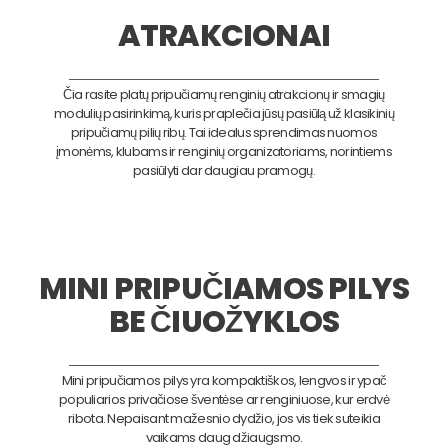
ATRAKCIONAI
Čia rasite platų pripučiamų renginių atrakcionų ir smagių
modulių pasirinkimą, kuris praplečia jūsų pasiūlą už klasikinių
pripučiamų pilių ribų. Tai idealus sprendimas nuomos
įmonėms, klubams ir renginių organizatoriams, norintiems
pasiūlyti dar daugiau pramogų.
MINI PRIPUČIAMOS PILYS
BE ČIUOŽYKLOS
Mini pripučiamos pilys yra kompaktiškos, lengvos ir ypač
populiarios privačiose šventėse ar renginiuose, kur erdvė
ribota. Nepaisant mažesnio dydžio, jos vis tiek suteikia
vaikams daug džiaugsmo.