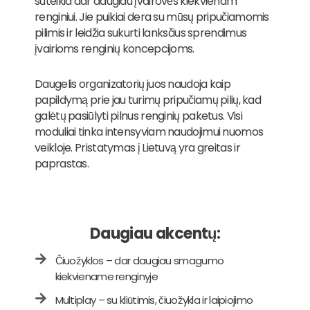
suteikia dar daugiau įvairovės kiekvienam
renginiui. Jie puikiai dera su mūsų pripučiamomis
pilimis ir leidžia sukurti lanksčius sprendimus
įvairioms renginių koncepcijoms.
Daugelis organizatorių juos naudoja kaip
papildymą prie jau turimų pripučiamų pilių, kad
galėtų pasiūlyti pilnus renginių paketus. Visi
moduliai tinka intensyviam naudojimui nuomos
veikloje. Pristatymas į Lietuvą yra greitas ir
paprastas.
Daugiau akcentų:
Čiuožyklos – dar daugiau smagumo
kiekviename renginyje
Multiplay – su kliūtimis, čiuožykla ir laipiojimo