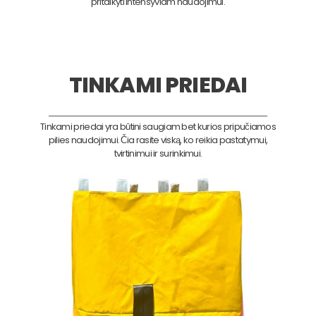
pritaikyti intensyviam naudojimui.
TINKAMI PRIEDAI
Tinkami priedai yra būtini saugiam bet kurios pripučiamos
pilies naudojimui. Čia rasite viską, ko reikia pastatymui,
tvirtinimui ir surinkimui.