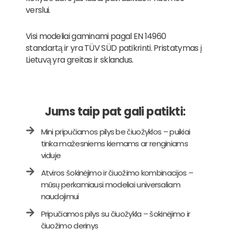
verslui.
Visi modeliai gaminami pagal EN 14960
standartą ir yra TÜV SÜD patikrinti. Pristatymas į
Lietuvą yra greitas ir sklandus.
Jums taip pat gali patikti:
Mini pripučiamos pilys be čiuožyklos – puikiai
tinka mažesniems kiemams ar renginiams
viduje
Atviros šokinėjimo ir čiuožimo kombinacijos –
mūsų perkamiausi modeliai universaliam
naudojimui
Pripučiamos pilys su čiuožykla – šokinėjimo ir
čiuožimo derinys