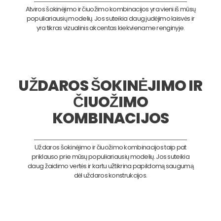
Atviros šokinėjimo ir čiuožimo kombinacijos yra vieni iš mūsų
populiariausių modelių. Jos suteikia daug judėjimo laisvės ir
yra tikras vizualinis akcentas kiekviename renginyje.
UŽDAROS ŠOKINĖJIMO IR
ČIUOŽIMO
KOMBINACIJOS
Uždaros šokinėjimo ir čiuožimo kombinacijos taip pat
priklauso prie mūsų populiariausių modelių. Jos suteikia
daug žaidimo vertės ir kartu užtikrina papildomą saugumą
dėl uždaros konstrukcijos.