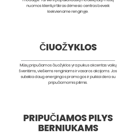
nuomos klientų ir tikras dėmesio centras beveik
kiekviename renginyje.
ČIUOŽYKLOS
Mūsų pripučiamos čiuožyklos yra puikus akcentas vaikų
šventėms, viešiems renginiams ir vasaros akcijoms. Jos
suteikia daug energingos pramogos ir puikiai dera su
pripučiamomis pilimis.
PRIPUČIAMOS PILYS
BERNIUKAMS