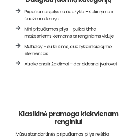
Pripučiamos pilys su čiuožykla – šokinėjimo ir
čiuožimo derinys
Mini pripučiamos pilys – puikiai tinka
mažesniems kiemams ar renginiams viduje
Multiplay – su kliūtimis, čiuožykla ir laipiojimo
elementais
Atrakcionai ir žaidimai – dar didesnei įvairovei
Klasikinė pramoga kiekvienam
renginiui
Mūsų standartinės pripučiamos pilys reiškia