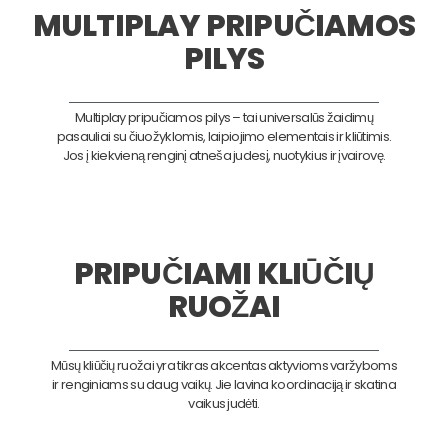
MULTIPLAY PRIPUČIAMOS
PILYS
Multiplay pripučiamos pilys – tai universalūs žaidimų
pasauliai su čiuožyklomis, laipiojimo elementais ir kliūtimis.
Jos į kiekvieną renginį atneša judesį, nuotykius ir įvairovę.
PRIPUČIAMI KLIŪČIŲ
RUOŽAI
Mūsų kliūčių ruožai yra tikras akcentas aktyvioms varžyboms
ir renginiams su daug vaikų. Jie lavina koordinaciją ir skatina
vaikus judėti.