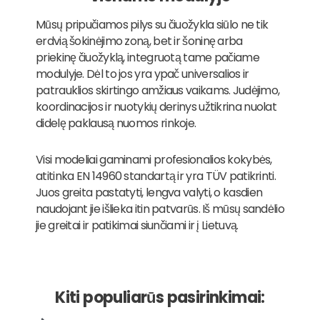
Mūsų pripučiamos pilys su čiuožykla siūlo ne tik
erdvią šokinėjimo zoną, bet ir šoninę arba
priekinę čiuožyklą, integruotą tame pačiame
modulyje. Dėl to jos yra ypač universalios ir
patrauklios skirtingo amžiaus vaikams. Judėjimo,
koordinacijos ir nuotykių derinys užtikrina nuolat
didelę paklausą nuomos rinkoje.
Visi modeliai gaminami profesionalios kokybės,
atitinka EN 14960 standartą ir yra TÜV patikrinti.
Juos greita pastatyti, lengva valyti, o kasdien
naudojant jie išlieka itin patvarūs. Iš mūsų sandėlio
jie greitai ir patikimai siunčiami ir į Lietuvą.
Kiti populiarūs pasirinkimai: