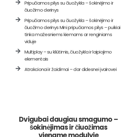
Pripučiamos pilys su čiuožykla – šokinėjimo ir
čiuožimo derinys
Pripučiamos pilys su čiuožykla – šokinėjimo ir
čiuožimo derinys Mini pripučiamos pilys – puikiai
tinka mažesniems kiemams ar renginiams
viduje
Multiplay – su kliūtimis, čiuožykla ir laipiojimo
elementais
Atrakcionai ir žaidimai – dar didesnei įvairovei
Dvigubai daugiau smagumo –
šokinėjimas ir čiuožimas
viename modulyje