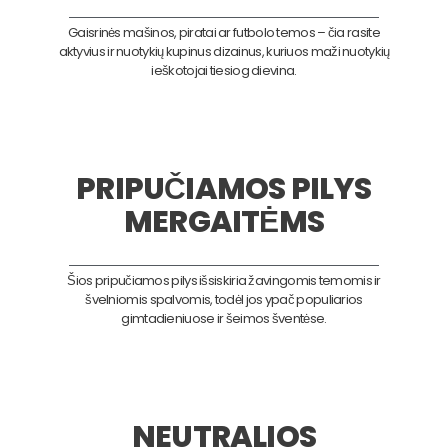
Gaisrinės mašinos, piratai ar futbolo temos – čia rasite
aktyvius ir nuotykių kupinus dizainus, kuriuos maži nuotykių
ieškotojai tiesiog dievina.
PRIPUČIAMOS PILYS
MERGAITĖMS
Šios pripučiamos pilys išsiskiria žavingomis temomis ir
švelniomis spalvomis, todėl jos ypač populiarios
gimtadieniuose ir šeimos šventėse.
NEUTRALIOS