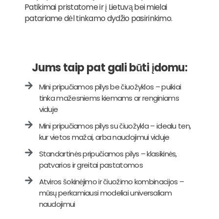
Patikimai pristatome ir į Lietuvą bei mielai
patariame dėl tinkamo dydžio pasirinkimo.
Jums taip pat gali būti įdomu:
Mini pripučiamos pilys be čiuožyklos – puikiai
tinka mažesniems kiemams ar renginiams
viduje
Mini pripučiamos pilys su čiuožykla – idealu ten,
kur vietos mažai, arba naudojimui viduje
Standartinės pripučiamos pilys – klasikinės,
patvarios ir greitai pastatomos
Atviros šokinėjimo ir čiuožimo kombinacijos –
mūsų perkamiausi modeliai universaliam
naudojimui