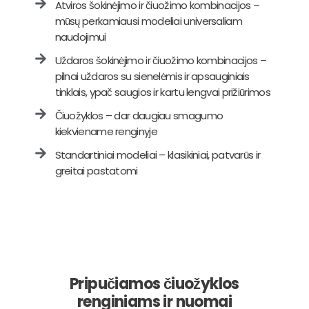
Atviros šokinėjimo ir čiuožimo kombinacijos –
mūsų perkamiausi modeliai universaliam
naudojimui
Uždaros šokinėjimo ir čiuožimo kombinacijos –
pilnai uždaros su sienelėmis ir apsauginiais
tinklais, ypač saugios ir kartu lengvai prižiūrimos
Čiuožyklos – dar daugiau smagumo
kiekviename renginyje
Standartiniai modeliai – klasikiniai, patvarūs ir
greitai pastatomi
Pripučiamos čiuožyklos
renginiams ir nuomai