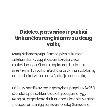
Didelės, patvarios ir puikiai
tinkančios renginiams su daug
vaikų
Mūsų didesnės pripučiamos pilys sukurtos
dideliam lankytojų skaičiui ir idealiai tinka
mokykloms, viešiems renginiams bei įmonių
šventėms. Tvirta konstrukcija užtikrina stabilumą
net tada, kai vienu metu šokinėja daug vaikų.
Dėl TÜV sertifikavimo ir gamybos pagal EN 14960
standartą jos užtikrina aukštą saugumo lygį.
Renginių organizatoriai ir nuomos įmonės vertina
jų atsparumą ir ilgą tarnavimo laiką. Siunčiame