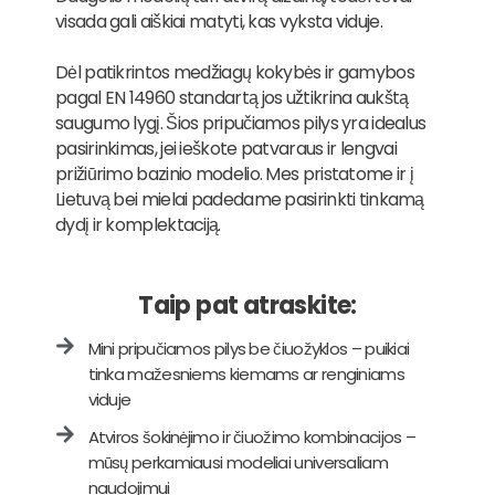
visada gali aiškiai matyti, kas vyksta viduje.
Dėl patikrintos medžiagų kokybės ir gamybos
pagal EN 14960 standartą jos užtikrina aukštą
saugumo lygį. Šios pripučiamos pilys yra idealus
pasirinkimas, jei ieškote patvaraus ir lengvai
prižiūrimo bazinio modelio. Mes pristatome ir į
Lietuvą bei mielai padedame pasirinkti tinkamą
dydį ir komplektaciją.
Taip pat atraskite:
Mini pripučiamos pilys be čiuožyklos – puikiai
tinka mažesniems kiemams ar renginiams
viduje
Atviros šokinėjimo ir čiuožimo kombinacijos –
mūsų perkamiausi modeliai universaliam
naudojimui