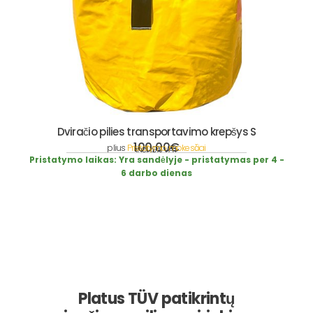
Dviračio pilies transportavimo krepšys S
100,00
€
plius
Pristatymo mokesčiai
incl. 19% VAT
Pristatymo laikas:
Yra sandėlyje - pristatymas per 4 -
6 darbo dienas
Platus TÜV patikrintų