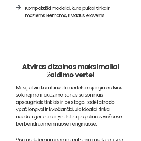
Kompaktiški modeliai, kurie puikiai tinka ir
mažiems kiemams, ir vidaus erdvėms
Atviras dizainas maksimaliai
žaidimo vertei
Mūsų atviri kombinuoti modeliai sujungia erdvias
šokinėjimo ir čiuožimo zonas su šoniniais
apsauginiais tinklais ir be stogo, todėl atrodo
ypač lengvai ir kviečiančiai. Jie idealiai tinka
naudoti geru oru ir yra labai populiarūs viešuose
bei bendruomeniniuose renginiuose.
Visi modeliai gaminami iš patvarių medžiagų, yra