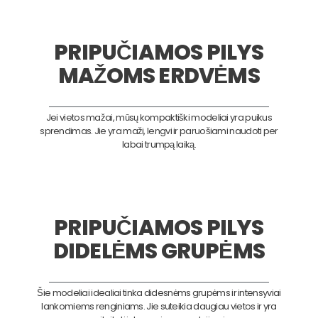
PRIPUČIAMOS PILYS
MAŽOMS ERDVĖMS
Jei vietos mažai, mūsų kompaktiški modeliai yra puikus
sprendimas. Jie yra maži, lengvi ir paruošiami naudoti per
labai trumpą laiką.
PRIPUČIAMOS PILYS
DIDELĖMS GRUPĖMS
Šie modeliai idealiai tinka didesnėms grupėms ir intensyviai
lankomiems renginiams. Jie suteikia daugiau vietos ir yra