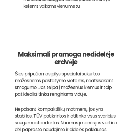
keliems vaikams vienu metu
Maksimali pramoga nedidelėje
erdvėje
Šios pripučiamos pilys specialiai sukurtos
mažesnėms pastatymo vietoms, neatsisakant
smagumo. Jos telpa į mažesnius kiemus ir taip
pat idealiai tinka renginiams viduje.
Nepaisant kompaktiškų matmenų, jos yra
stabilios, TÜV patikrintos ir atitinka visus svarbius
saugumo standartus. Nuomos įmonės jas vertina
dėl paprasto naudojimo ir didelės paklausos.