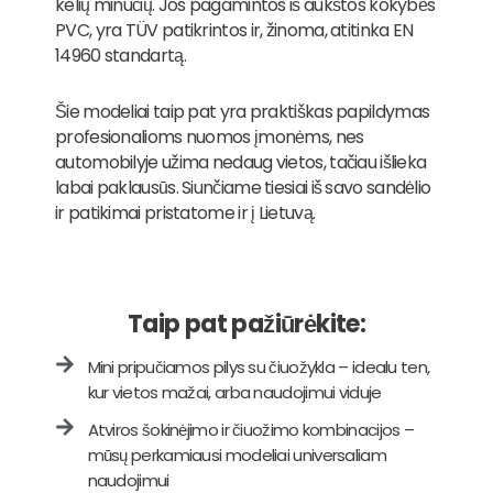
kelių minučių. Jos pagamintos iš aukštos kokybės
PVC, yra TÜV patikrintos ir, žinoma, atitinka EN
14960 standartą.
Šie modeliai taip pat yra praktiškas papildymas
profesionalioms nuomos įmonėms, nes
automobilyje užima nedaug vietos, tačiau išlieka
labai paklausūs. Siunčiame tiesiai iš savo sandėlio
ir patikimai pristatome ir į Lietuvą.
Taip pat pažiūrėkite:
Mini pripučiamos pilys su čiuožykla – idealu ten,
kur vietos mažai, arba naudojimui viduje
Atviros šokinėjimo ir čiuožimo kombinacijos –
mūsų perkamiausi modeliai universaliam
naudojimui