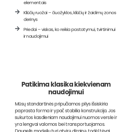
elementais
Kliūčių ruožai – čiuožyklos, kliūčių ir žaidimų zonos
derinys
Priedai – viskas, ko reikia pastatymui, tvirtinimui
ir naudojimui
Patikima klasika kiekvienam
naudojimui
Mūsų standartinės pripučiamos pilys išsiskiria
paprasta forma ir ypač stabilia konstrukcija. Jos
sukurtos kasdieniam naudojimui nuomos versle ir
yra lengvai valomos bei transportuojamos.
Daugelis modelių turi atvirą dizainą, todėl tėvai