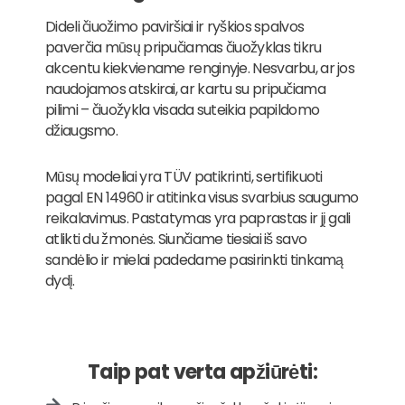
Dideli čiuožimo paviršiai ir ryškios spalvos
paverčia mūsų pripučiamas čiuožyklas tikru
akcentu kiekviename renginyje. Nesvarbu, ar jos
naudojamos atskirai, ar kartu su pripučiama
pilimi – čiuožykla visada suteikia papildomo
džiaugsmo.
Mūsų modeliai yra TÜV patikrinti, sertifikuoti
pagal EN 14960 ir atitinka visus svarbius saugumo
reikalavimus. Pastatymas yra paprastas ir jį gali
atlikti du žmonės. Siunčiame tiesiai iš savo
sandėlio ir mielai padedame pasirinkti tinkamą
dydį.
Taip pat verta apžiūrėti: