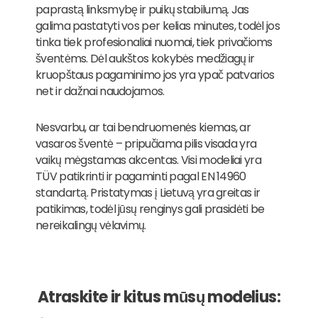
paprastą linksmybę ir puikų stabilumą. Jas
galima pastatyti vos per kelias minutes, todėl jos
tinka tiek profesionaliai nuomai, tiek privačioms
šventėms. Dėl aukštos kokybės medžiagų ir
kruopštaus pagaminimo jos yra ypač patvarios
net ir dažnai naudojamos.
Nesvarbu, ar tai bendruomenės kiemas, ar
vasaros šventė – pripučiama pilis visada yra
vaikų mėgstamas akcentas. Visi modeliai yra
TÜV patikrinti ir pagaminti pagal EN 14960
standartą. Pristatymas į Lietuvą yra greitas ir
patikimas, todėl jūsų renginys gali prasidėti be
nereikalingų vėlavimų.
Atraskite ir kitus mūsų modelius: