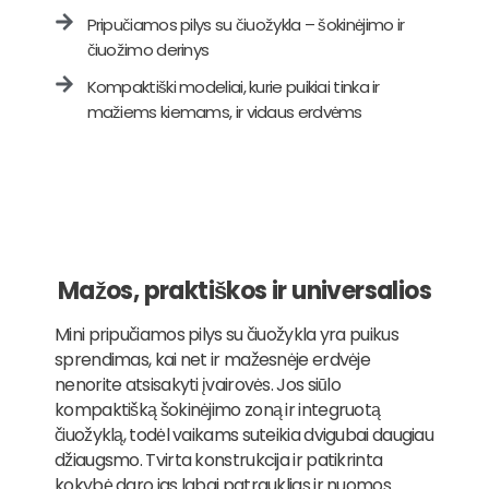
Pripučiamos pilys su čiuožykla – šokinėjimo ir
čiuožimo derinys
Kompaktiški modeliai, kurie puikiai tinka ir
mažiems kiemams, ir vidaus erdvėms
Mažos, praktiškos ir universalios
Mini pripučiamos pilys su čiuožykla yra puikus
sprendimas, kai net ir mažesnėje erdvėje
nenorite atsisakyti įvairovės. Jos siūlo
kompaktišką šokinėjimo zoną ir integruotą
čiuožyklą, todėl vaikams suteikia dvigubai daugiau
džiaugsmo. Tvirta konstrukcija ir patikrinta
kokybė daro jas labai patrauklias ir nuomos