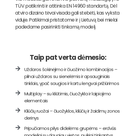
TÜV patikrinti ir atitinka EN 14960 standartą. Dėl
atviro dizaino tėvai visada gali stebėti, kas vyksta
viduje. Patikimai pristatome ir į Lietuvą bei mielai
padedame pasirinkti tinkamą modelį.
Taip pat verta dėmesio:
Uždaros šokinėjimo ir čiuožimo kombinacijos –
pilnai uždaros su sienelėmis ir apsauginiais
tinklais, ypač saugios ir kartu lengvai prižiūrimos
Multiplay – su kliūtimis, čiuožykla ir laipiojimo
elementais
Kliūčių ruožai – čiuožyklos, kliūčių ir žaidimų zonos
derinys
Pripučiamos pilys didelėms grupėms – erdvūs
modeliai su daugiau vietos, puikiai tinkantys