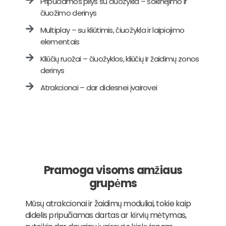
Pripučiamos pilys su čiuožykla – šokinėjimo ir
čiuožimo derinys
Multiplay – su kliūtimis, čiuožykla ir laipiojimo
elementais
Kliūčių ruožai – čiuožyklos, kliūčių ir žaidimų zonos
derinys
Atrakcionai – dar didesnei įvairovei
Pramoga visoms amžiaus
grupėms
Mūsų atrakcionai ir žaidimų moduliai, tokie kaip
didelis pripučiamas dartas ar kirvių mėtymas,