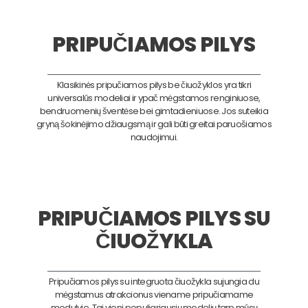
PRIPUČIAMOS PILYS
Klasikinės pripučiamos pilys be čiuožyklos yra tikri
universalūs modeliai ir ypač mėgstamos renginiuose,
bendruomenių šventėse bei gimtadieniuose. Jos suteikia
gryną šokinėjimo džiaugsmą ir gali būti greitai paruošiamos
naudojimui.
PRIPUČIAMOS PILYS SU
ČIUOŽYKLA
Pripučiamos pilys su integruota čiuožykla sujungia du
mėgstamus atrakcionus viename pripučiamame
modulyje. Tai vieni populiariausių modelių tarp mūsų