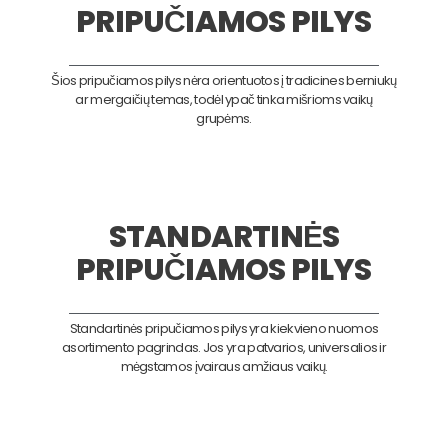
PRIPUČIAMOS PILYS
Šios pripučiamos pilys nėra orientuotos į tradicines berniukų
ar mergaičių temas, todėl ypač tinka mišrioms vaikų
grupėms.
STANDARTINĖS
PRIPUČIAMOS PILYS
Standartinės pripučiamos pilys yra kiekvieno nuomos
asortimento pagrindas. Jos yra patvarios, universalios ir
mėgstamos įvairaus amžiaus vaikų.