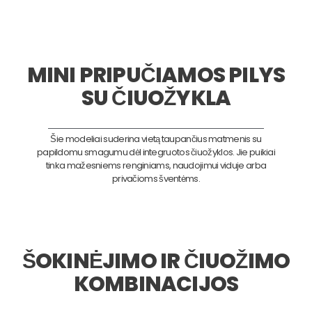
MINI PRIPUČIAMOS PILYS
SU ČIUOŽYKLA
Šie modeliai suderina vietą taupančius matmenis su
papildomu smagumu dėl integruotos čiuožyklos. Jie puikiai
tinka mažesniems renginiams, naudojimui viduje arba
privačioms šventėms.
ŠOKINĖJIMO IR ČIUOŽIMO
KOMBINACIJOS