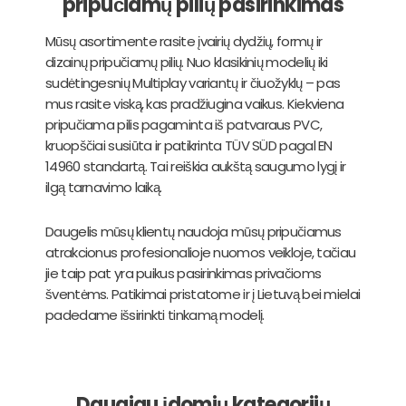
pripučiamų pilių pasirinkimas
Mūsų asortimente rasite įvairių dydžių, formų ir
dizainų pripučiamų pilių. Nuo klasikinių modelių iki
sudėtingesnių Multiplay variantų ir čiuožyklų – pas
mus rasite viską, kas pradžiugina vaikus. Kiekviena
pripučiama pilis pagaminta iš patvaraus PVC,
kruopščiai susiūta ir patikrinta TÜV SÜD pagal EN
14960 standartą. Tai reiškia aukštą saugumo lygį ir
ilgą tarnavimo laiką.
Daugelis mūsų klientų naudoja mūsų pripučiamus
atrakcionus profesionalioje nuomos veikloje, tačiau
jie taip pat yra puikus pasirinkimas privačioms
šventėms. Patikimai pristatome ir į Lietuvą bei mielai
padedame išsirinkti tinkamą modelį.
Daugiau įdomių kategorijų