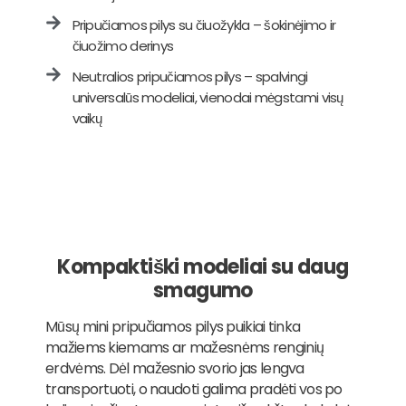
Pripučiamos pilys su čiuožykla – šokinėjimo ir
čiuožimo derinys
Neutralios pripučiamos pilys – spalvingi
universalūs modeliai, vienodai mėgstami visų
vaikų
Kompaktiški modeliai su daug
smagumo
Mūsų mini pripučiamos pilys puikiai tinka
mažiems kiemams ar mažesnėms renginių
erdvėms. Dėl mažesnio svorio jas lengva
transportuoti, o naudoti galima pradėti vos po