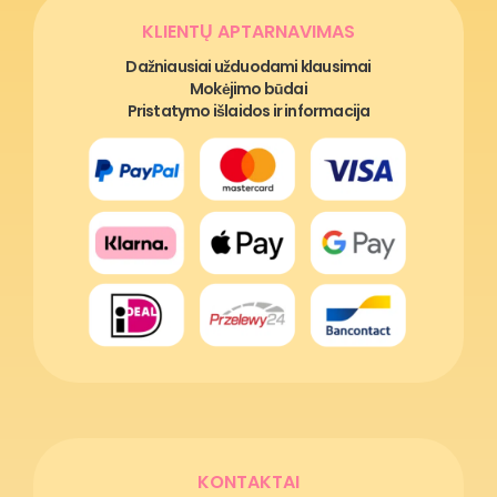
KLIENTŲ APTARNAVIMAS
Dažniausiai užduodami klausimai
Mokėjimo būdai
Pristatymo išlaidos ir informacija
KONTAKTAI