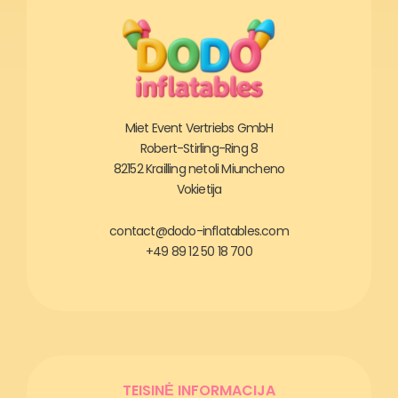
Miet Event Vertriebs GmbH
Robert-Stirling-Ring 8
82152 Krailling netoli Miuncheno
Vokietija
contact@dodo-inflatables.com
+49 89 12 50 18 700
TEISINĖ INFORMACIJA