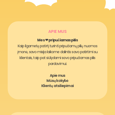
APIE MUS
Mes ❤ pripučiamas pilis
Kaip ilgametę patirtį turinti pripučiamų pilių nuomos
įmonė, savo misija laikome dalintis savo patirtimi su
klientais, taip pat siūlydami savo pripučiamas pilis
pardavimui.
Apie mus
Mūsų kokybė
Klientų atsiliepimai