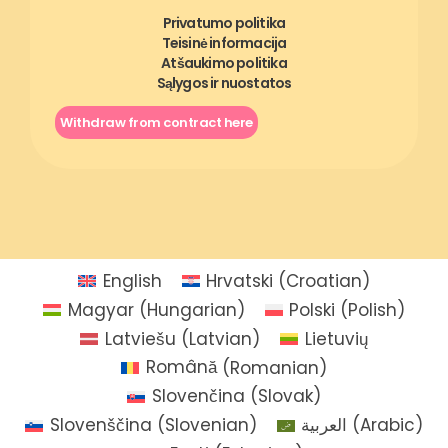
Privatumo politika
Teisinė informacija
Atšaukimo politika
Sąlygos ir nuostatos
Withdraw from contract here
English
Hrvatski
(
Croatian
)
Magyar
(
Hungarian
)
Polski
(
Polish
)
Latviešu
(
Latvian
)
Lietuvių
Română
(
Romanian
)
Slovenčina
(
Slovak
)
Slovenščina
(
Slovenian
)
العربية
(
Arabic
)