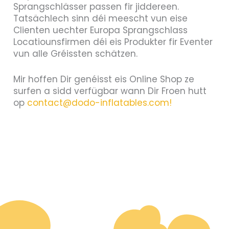
Sprangschlässer passen fir jiddereen.
Tatsächlech sinn déi meescht vun eise
Clienten uechter Europa Sprangschlass
Locatiounsfirmen déi eis Produkter fir Eventer
vun alle Gréissten schätzen.
Mir hoffen Dir genéisst eis Online Shop ze
surfen a sidd verfügbar wann Dir Froen hutt
op
contact@dodo-inflatables.com!