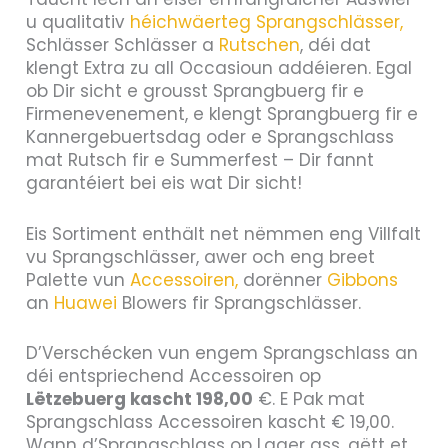
u qualitativ
héichwäerteg Sprangschlässer,
Schlässer Schlässer a
Rutschen
, déi dat
klengt Extra zu all Occasioun addéieren. Egal
ob Dir sicht e grousst Sprangbuerg fir e
Firmenevenement, e klengt Sprangbuerg fir e
Kannergebuertsdag oder e Sprangschlass
mat Rutsch fir e Summerfest – Dir fannt
garantéiert bei eis wat Dir sicht!
Eis Sortiment enthält net nëmmen eng Villfalt
vu Sprangschlässer, awer och eng breet
Palette vun
Accessoiren,
dorënner
Gibbons
an
Huawei
Blowers fir Sprangschlässer.
D’Verschécken vun engem Sprangschlass an
déi entspriechend Accessoiren op
Lëtzebuerg kascht 198,00
€. E Pak mat
Sprangschlass Accessoiren kascht € 19,00.
Wann d’Sprangschlass op Lager ass, gëtt et