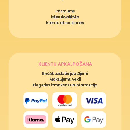
Par mums
Mūsu kvalitāte
Klientu atsauksmes
KLIENTU APKALPOŠANA
Biežāk uzdotie jautājumi
Maksājumu veidi
Piegādes izmaksas un informācija