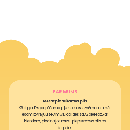
PAR MUMS
Mēs ❤ piepūšamās pilis
Kā ilggadējs piepūšamo piļu nomas uzņēmums mēs
esam izvirzījuši sev mērķi dalīties savā pieredzē ar
klientiem, piedāvājot mūsu piepūšamās pilis arī
iegādei.