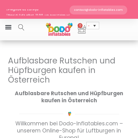
EN 14960 · TÜV SÜD sertificēts
Skip
Piegāde uz Latviju
to
contact@dodo-inflatables.com
Pasūti līdz plkst. 11:00, un nosūtīsim vēl šodien
content
0
Cart
Aufblasbare Rutschen und
Hüpfburgen kaufen in
Österreich
Aufblasbare Rutschen und Hüpfburgen
kaufen in Österreich
Willkommen bei Dodo-Inflatables.com –
unserem Online-Shop für Luftburgen in
Europa!