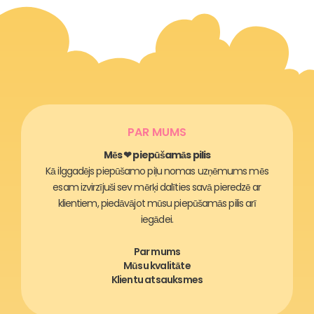
PAR MUMS
Mēs ❤ piepūšamās pilis
Kā ilggadējs piepūšamo piļu nomas uzņēmums mēs
esam izvirzījuši sev mērķi dalīties savā pieredzē ar
klientiem, piedāvājot mūsu piepūšamās pilis arī
iegādei.
Par mums
Mūsu kvalitāte
Klientu atsauksmes