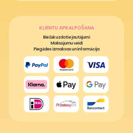
KLIENTU APKALPOŠANA
Biežāk uzdotie jautājumi
Maksājumu veidi
Piegādes izmaksas un informācija