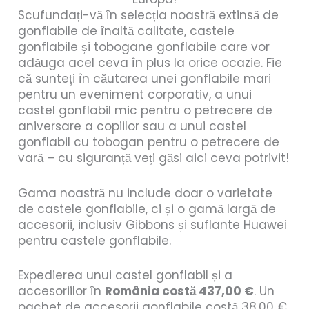
Scufundați-vă în selecția noastră extinsă de
gonflabile de înaltă calitate, castele
gonflabile și tobogane gonflabile care vor
adăuga acel ceva în plus la orice ocazie. Fie
că sunteți în căutarea unei gonflabile mari
pentru un eveniment corporativ, a unui
castel gonflabil mic pentru o petrecere de
aniversare a copiilor sau a unui castel
gonflabil cu tobogan pentru o petrecere de
vară – cu siguranță veți găsi aici ceva potrivit!
Gama noastră nu include doar o varietate
de castele gonflabile, ci și o gamă largă de
accesorii, inclusiv Gibbons și suflante Huawei
pentru castele gonflabile.
Expedierea unui castel gonflabil și a
accesoriilor în
România costă 437,00 €
. Un
pachet de accesorii gonflabile costă 38,00 €.