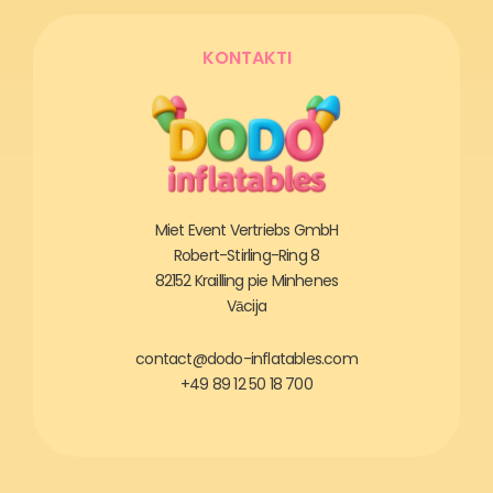
KONTAKTI
Miet Event Vertriebs GmbH
Robert-Stirling-Ring 8
82152 Krailling pie Minhenes
Vācija
contact@dodo-inflatables.com
+49 89 12 50 18 700