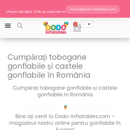
Skip
to
contact@dodo-inflatables.com
Pasūti līdz plkst. 11:00, un nosūtīsim vēl šodien
content
EN 14960 · TÜV SÜD sertificēts
Piegāde uz Latviju
0
Cart
Pasūti līdz plkst. 11:00, un nosūtīsim vēl šodien
Cumpărați tobogane
gonflabile și castele
gonflabile în România
Cumpărați tobogane gonflabile și castele
gonflabile în România
Bine ați venit la Dodo-Inflatables.com –
magazinul nostru online pentru gonflabile în
Europa!