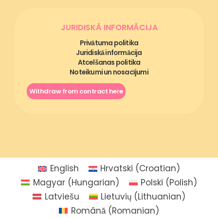
JURIDISKĀ INFORMĀCIJA
Privātuma politika
Juridiskā informācija
Atcelšanas politika
Noteikumi un nosacījumi
Withdraw from contract here
English
Hrvatski
(
Croatian
)
Magyar
(
Hungarian
)
Polski
(
Polish
)
Latviešu
Lietuvių
(
Lithuanian
)
Română
(
Romanian
)