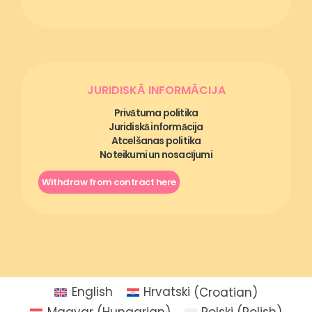
JURIDISKĀ INFORMĀCIJA
Privātuma politika
Juridiskā informācija
Atcelšanas politika
Noteikumi un nosacījumi
Withdraw from contract here
English
Hrvatski
(
Croatian
)