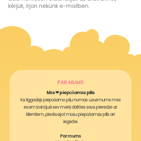
kérjük, írjon nekünk e-mailben.
PAR MUMS
Mēs ❤ piepūšamās pilis
Kā ilggadējs piepūšamo piļu nomas uzņēmums mēs
esam izvirzījuši sev mērķi dalīties savā pieredzē ar
klientiem, piedāvājot mūsu piepūšamās pilis arī
iegādei.
Par mums