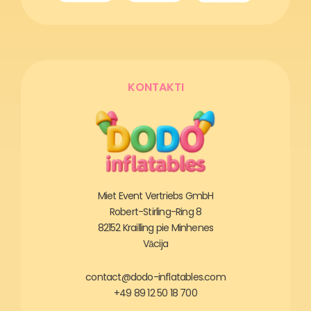
KONTAKTI
Miet Event Vertriebs GmbH
Robert-Stirling-Ring 8
82152 Krailling pie Minhenes
Vācija
contact@dodo-inflatables.com
+49 89 12 50 18 700