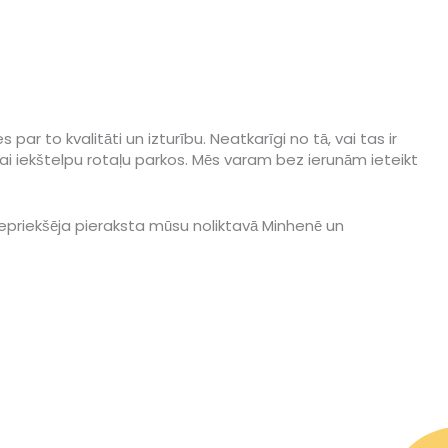
 to kvalitāti un izturību. Neatkarīgi no tā, vai tas ir
 iekštelpu rotaļu parkos. Mēs varam bez ierunām ieteikt
 iepriekšēja pieraksta mūsu noliktavā Minhenē un