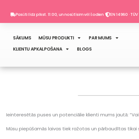
Skip
to
Pasūti līdz plkst. 11:00, un nosūtīsim vēl šodien
EN 14960 · TÜV 
content
SĀKUMS
MŪSU PRODUKTI
PAR MUMS
KLIENTU APKALPOŠANA
BLOGS
Ieinteresētās puses un potenciālie klienti mums jautā: “Vai
Mūsu piepūšamās laivas tiek ražotas un pārbaudītas tikai 