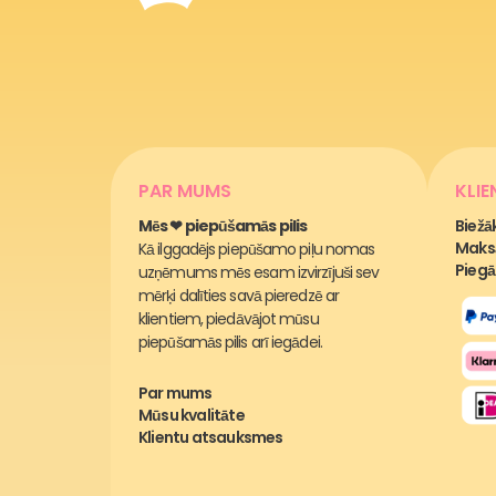
PAR MUMS
KLI
Mēs ❤ piepūšamās pilis
Biežā
Maksā
Kā ilggadējs piepūšamo piļu nomas
Piegā
uzņēmums mēs esam izvirzījuši sev
mērķi dalīties savā pieredzē ar
klientiem, piedāvājot mūsu
piepūšamās pilis arī iegādei.
Par mums
Mūsu kvalitāte
Klientu atsauksmes