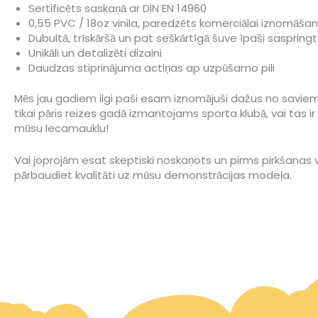
Sertificēts saskaņā ar DIN EN 14960
0,55 PVC / 18oz vinila, paredzēts komerciālai iznomāšan
Dubultā, trīskāršā un pat seškārtīgā šuve īpaši saspringt
Unikāli un detalizēti dizaini
Daudzas stiprinājuma actiņas ap uzpūšamo pili
Mēs jau gadiem ilgi paši esam iznomājuši dažus no saviem p
tikai pāris reizes gadā izmantojams sporta klubā, vai ta
mūsu lecamauklu!
Vai joprojām esat skeptiski noskaņots un pirms pirkšanas v
pārbaudiet kvalitāti uz mūsu demonstrācijas modeļa.