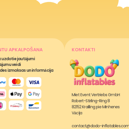
ENTU APKALPOŠANA
KONTAKTI
k uzdotie jautājumi
jumu veidi
des izmaksas un informācija
Miet Event Vertriebs GmbH
Robert-Stirling-Ring 8
82152 Krailling pie Minhenes
Vācija
contact@dodo-inflatables.co