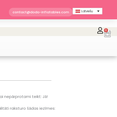
Latviešu
contact@dodo-inflatables.com
0
Car
ai nepārprotami teikt: Jā!
itāti raksturo šādas iezīmes: