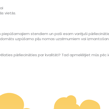
ai
ās vietās.
iepūšamajiem stendiem un paši esam varējuši pārliecināties par
s ir domāts uzpūšamo piļu nomas uzņēmumiem vai izmantošanai
ēlaties pārliecināties par kvalitāti? Tad apmeklējiet mūs pēc