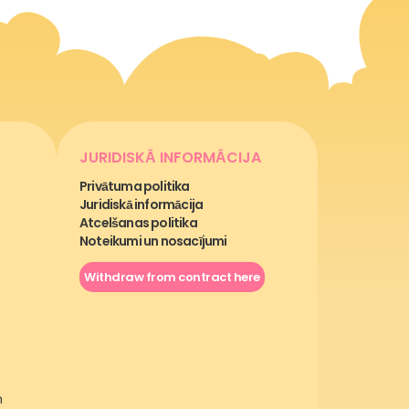
JURIDISKĀ INFORMĀCIJA
Privātuma politika
Juridiskā informācija
Atcelšanas politika
Noteikumi un nosacījumi
Withdraw from contract here
m