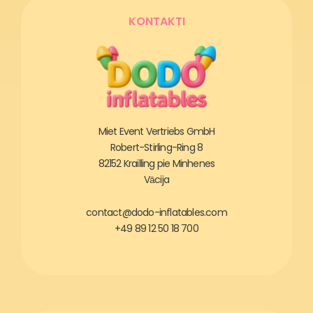
KONTAKTI
Miet Event Vertriebs GmbH
Robert-Stirling-Ring 8
82152 Krailling pie Minhenes
Vācija
contact@dodo-inflatables.com
+49 89 12 50 18 700