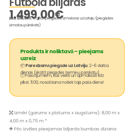
Futbola biljards
1.499,00
€
incl. 19% VAT
plus 239,00 € kravas piegādes izmaksas uz Latviju (piegādes
izmaksu pārskats)
Produkts ir noliktavā – pieejams
uzreiz
📦
Paredzamā piegāde uz Latviju
: 2–6 darba
dienas (skatīt piegādes termiņu pārskatu)
🕙 Pasūtījumiem, kas veikti un apmaksāti līdz
plkst. 11.00, nosūtīšana notiek tajā pašā dienā!
Izmēri (garums x platums x augstums): 8,00 m x
4,00 m x 0,75 m *
Pēc izvēles pieejamas biljarda bumbas dizaina