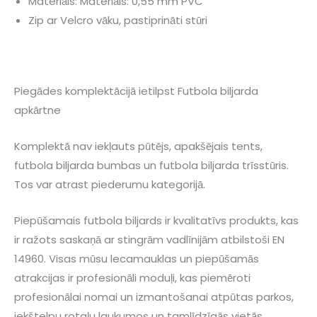
Materiāls: Materiāls: 0,55 mm PVC
Zip ar Velcro vāku, pastiprināti stūri
Piegādes komplektācijā ietilpst Futbola biljarda
apkārtne
Komplektā nav iekļauts pūtējs, apakšējais tents,
futbola biljarda bumbas un futbola biljarda trīsstūris.
Tos var atrast piederumu kategorijā.
Piepūšamais futbola biljards ir kvalitatīvs produkts, kas
ir ražots saskaņā ar stingrām vadlīnijām atbilstoši EN
14960. Visas mūsu lecamauklas un piepūšamās
atrakcijas ir profesionāli moduļi, kas piemēroti
profesionālai nomai un izmantošanai atpūtas parkos,
iekštelpu rotaļu laukumos un tamlīdzīgās vietās.