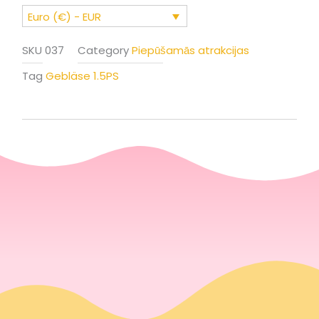
Euro (€) - EUR
SKU
037
Category
Piepūšamās atrakcijas
Tag
Gebläse 1.5PS