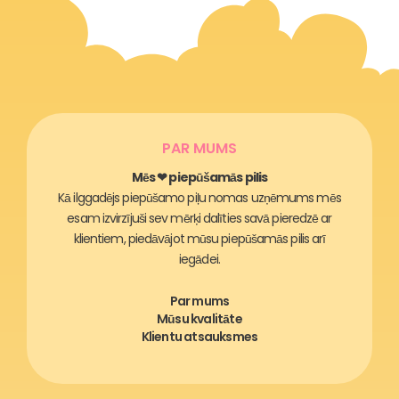
PAR MUMS
Mēs ❤ piepūšamās pilis
Kā ilggadējs piepūšamo piļu nomas uzņēmums mēs
esam izvirzījuši sev mērķi dalīties savā pieredzē ar
klientiem, piedāvājot mūsu piepūšamās pilis arī
iegādei.
Par mums
Mūsu kvalitāte
Klientu atsauksmes