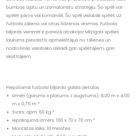
bumbas izjūtu un izsmalcinātu stratēģiju. Šo spēli var
spēlēt pāros vai komandā. Šo spēli vislabāk spēlēt uz
futbola zāliena vai citas līdzenas virsmas. Futbola
biljards vienmēr ir pareizā atrakcija! Milzīgais spēles
laukums piesaistīs apmeklētājus no tālienes un
nodrošinās vislabāko izklaidi gan spēlētājiem, gan
skatītājiem.
Piepūšamā futbola biljarda galda detaļas
Izmēri (garums x platums x augstums): 8,00 m x 4,00
m x 0,75 m *
Svars: apm. 60 kg *
Iepakojuma izmērs: 100 x 70 x 70 cm *
Montāžas laiks: 10 minūtes