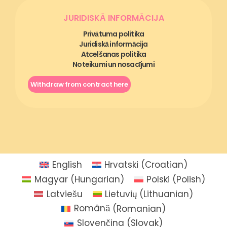
JURIDISKĀ INFORMĀCIJA
Privātuma politika
Juridiskā informācija
Atcelšanas politika
Noteikumi un nosacījumi
Withdraw from contract here
English
Hrvatski
(
Croatian
)
Magyar
(
Hungarian
)
Polski
(
Polish
)
Latviešu
Lietuvių
(
Lithuanian
)
Română
(
Romanian
)
Slovenčina
(
Slovak
)