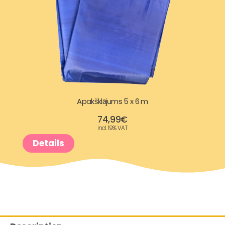
Apakšklājums 5 x 6 m
74,99
€
incl. 19% VAT
Details