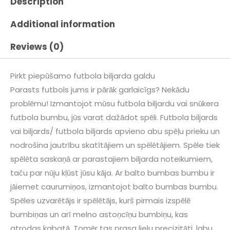
Description
Additional information
Reviews (0)
Pirkt piepūšamo futbola biljarda galdu
Parasts futbols jums ir pārāk garlaicīgs? Nekādu
problēmu! Izmantojot mūsu futbola biljardu vai snūkera
futbola bumbu, jūs varat dažādot spēli. Futbola biljards
vai biljards/ futbola biljards apvieno abu spēļu prieku un
nodrošina jautrību skatītājiem un spēlētājiem. Spēle tiek
spēlēta saskaņā ar parastajiem biljarda noteikumiem,
taču par nūju kļūst jūsu kāja. Ar balto bumbas bumbu ir
jāiemet caurumiņos, izmantojot balto bumbas bumbu.
Spēles uzvarētājs ir spēlētājs, kurš pirmais izspēlē
bumbiņas un arī melno astoņcīņu bumbiņu, kas
atrodas kabatā. Tomēr tas prasa lielu precizitāti, labu