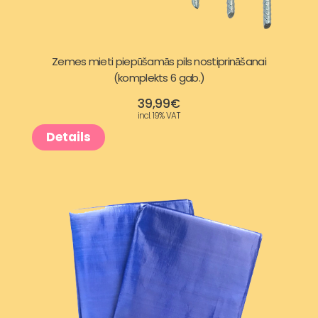
Zemes mieti piepūšamās pils nostiprināšanai
(komplekts 6 gab.)
39,99
€
incl. 19% VAT
Details