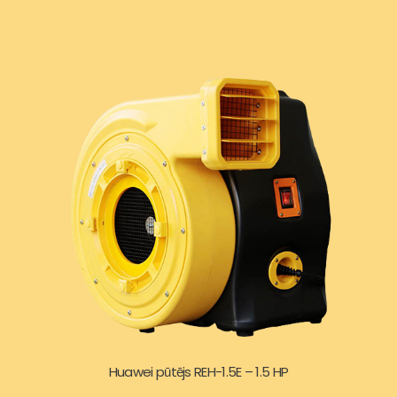
a
:
s
2
:
9
3
9
2
,
5
0
,
0
9
€
Huawei pūtējs REH-1.5E – 1.5 HP