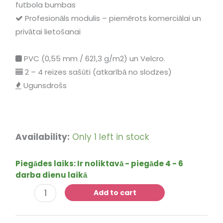
futbola bumbas
Profesionāls modulis – piemērots komerciālai un
privātai lietošanai
PVC (0,55 mm / 621,3 g/m2) un Velcro.
2 – 4 reizes sašūti (atkarībā no slodzes)
Ugunsdrošs
Futbola
Availability:
Only 1 left in stock
biljards
quantity
Piegādes laiks:
Ir noliktavā - piegāde 4 - 6
darba dienu laikā
Add to cart