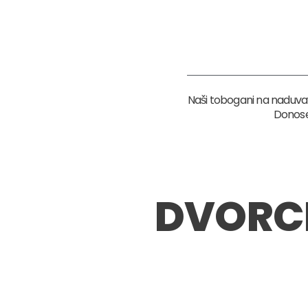
Naši tobogani na naduva
Donose
DVORC