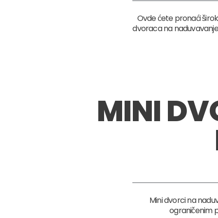
Ovde ćete pronaći širok 
dvoraca na naduvavanje. I
MINI D
Mini dvorci na naduv
ograničenim p