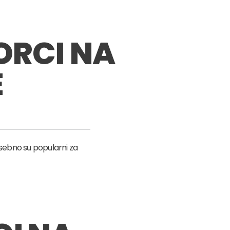
ORCI NA
E
osebno su popularni za