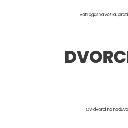
Vatrogasna vozila, pirati
DVORC
Ovi dvorci na naduva