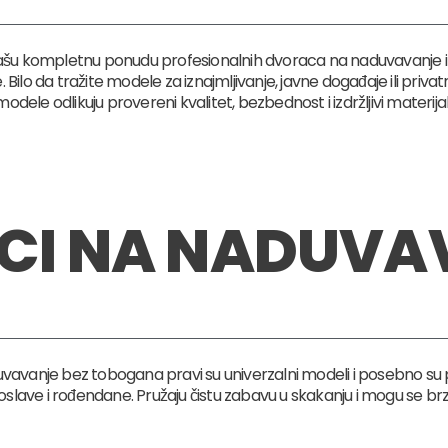
ašu kompletnu ponudu profesionalnih dvoraca na naduvavanje i 
 Bilo da tražite modele za iznajmljivanje, javne događaje ili priv
modele odlikuju provereni kvalitet, bezbednost i izdržljivi materijali
CI NA NADUVA
duvavanje bez tobogana pravi su univerzalni modeli i posebno su 
slave i rođendane. Pružaju čistu zabavu u skakanju i mogu se brz