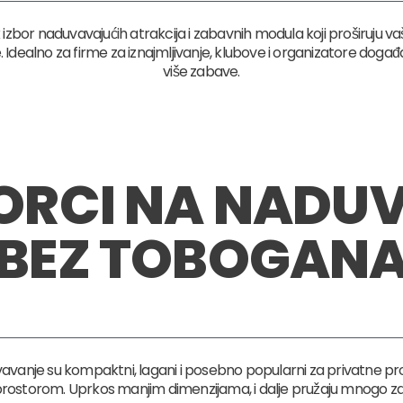
izbor naduvavajućih atrakcija i zabavnih modula koji proširuju va
dealno za firme za iznajmljivanje, klubove i organizatore događa
više zabave.
VORCI NA NADU
BEZ TOBOGAN
avanje su kompaktni, lagani i posebno popularni za privatne pro
rostorom. Uprkos manjim dimenzijama, i dalje pružaju mnogo z