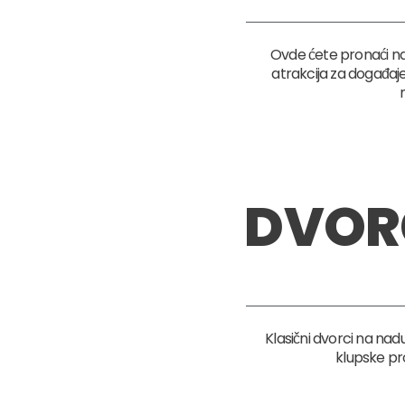
Ovde ćete pronaći n
atrakcija za događaje.
DVOR
Klasični dvorci na na
klupske pro