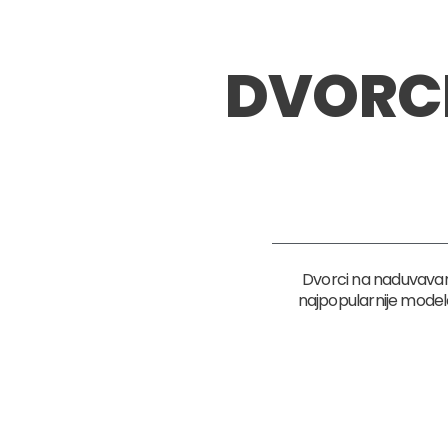
DVORC
Dvorci na naduvavan
najpopularnije modele