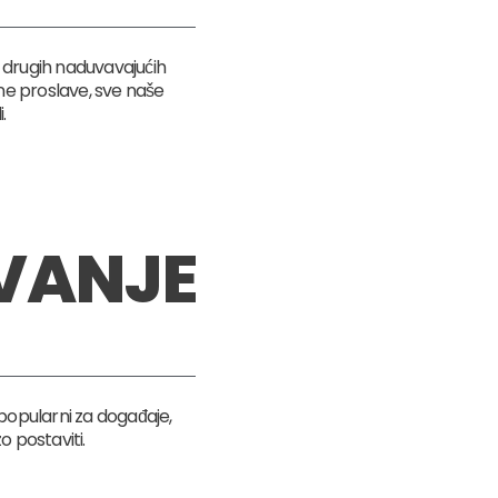
drugih naduvavajućih
atne proslave, sve naše
.
VANJE
popularni za događaje,
o postaviti.