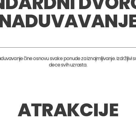
NDARDNI DVORC
NADUVAVANJ
uvavanje čine osnovu svake ponude za iznajmljivanje. Izdržljivi su,
dece svih uzrasta.
ATRAKCIJE