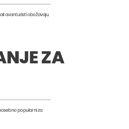
ali avanturisti obožavaju.
NJE ZA
 posebno popularni za