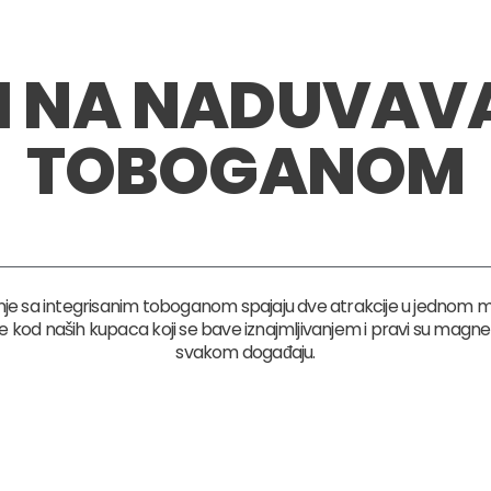
I NA NADUVAVA
TOBOGANOM
je sa integrisanim toboganom spajaju dve atrakcije u jednom 
 kod naših kupaca koji se bave iznajmljivanjem i pravi su magn
svakom događaju.