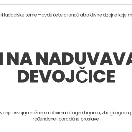
 ili fudbalske teme – ovde ćete pronaći atraktivne dizajne koje m
I NA NADUVAVA
DEVOJČICE
vanje osvajaju nežnim motivima i blagim bojama, zbog čega su
rođendane i porodične proslave.