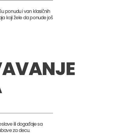
šu ponudu i van klasičnih
ja koji žele da ponude još
VAVANJE
A
slave ili događaje sa
abave za decu.