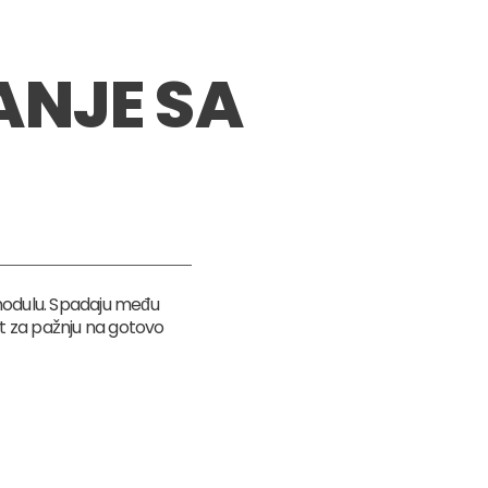
NJE SA
modulu. Spadaju među
et za pažnju na gotovo