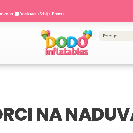
ikovano
Dostava u Srbiju i Bosnu
Претрага
ORCI NA NADU