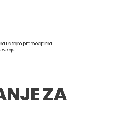
a i letnjim promocijama.
avanje.
NJE ZA