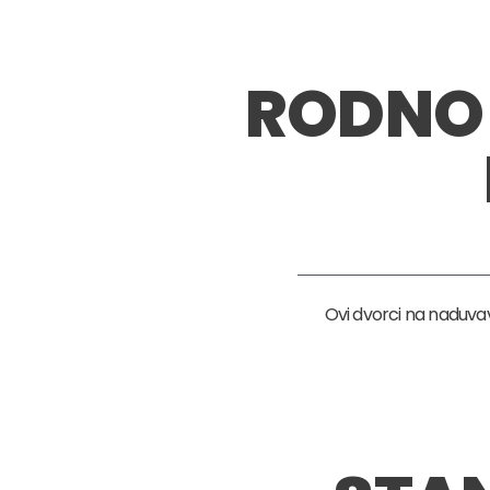
RODNO 
Ovi dvorci na naduvav