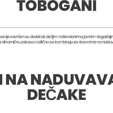
TOBOGANI
vanje savršen su dodatak dečjim rođendanima, javnim događajim
 dinamičnu zabavu i odlično se kombinuju sa dvorcima na naduv
I NA NADUVAVA
DEČAKE