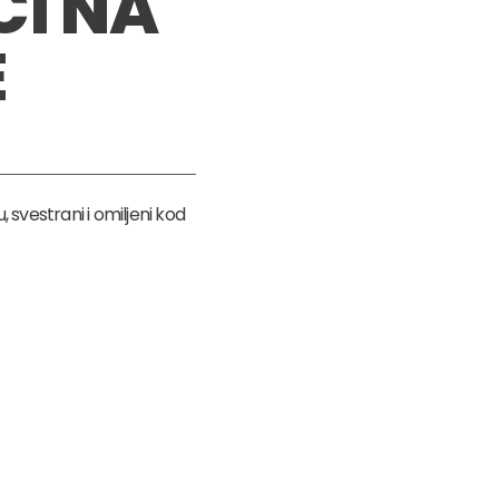
I NA
E
 svestrani i omiljeni kod