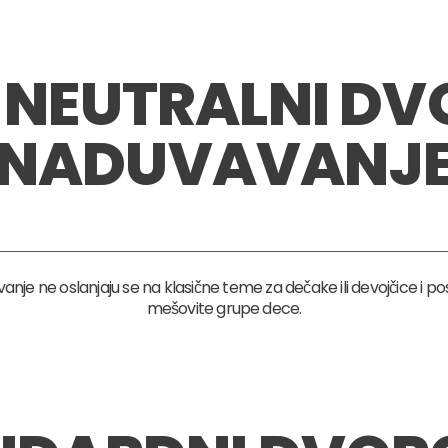
NEUTRALNI DV
NADUVAVANJ
anje ne oslanjaju se na klasične teme za dečake ili devojčice i p
mešovite grupe dece.