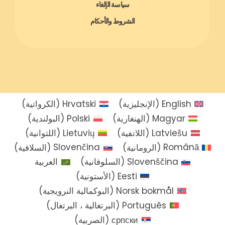
سياسة الإلغاء
الشروط والأحكام
English
(
الإنجليزية
)
Hrvatski
(
الكرواتية
)
Magyar
(
الهنغارية
)
Polski
(
البولندية
)
Latviešu
(
اللاتفية
)
Lietuvių
(
اللتوانية
)
Română
(
الرومانية
)
Slovenčina
(
السلافية
)
Slovenščina
(
السلوفانية
)
العربية
Eesti
(
الأستونية
)
Norsk bokmål
(
البوكمالية النرويجية
)
Português
(
البرتغالية ، البرتغال
)
српски
(
الصربية
)