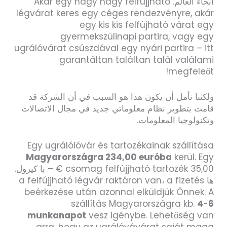
أنحاء العالم. Akár egy nagy nagy felfújjható
légvárat keres egy céges rendezvényre, akár
egy kis kis felfújható várat egy
gyermekszülinapi partira, vagy egy
ugrálóvárat csúszdával egy nyári partira – itt
garantáltan találtan talál valálami
megfeleőt!
ولكننا نأمل أن يكون هذا هو السبب في أن الشركة قد
قامت بتطوير نظام معلوماتي جديد في مجال الاتصالات
وتكنولوجيا المعلومات.
Egy ugrálólóvár és tartozékainak szállítása
Magyarországra 234,00 euróba
kerül. Egy
csomag felfújjható tartozék 35,00 € – با كيرول.
ها a felfújjható légvár raktáron van، a fizetés
beérkezése után azonnal elküldjük Önnek. A
szállítás Magyarországra kb.
4-6
munkanapot
vesz igénybe. Lehetőség van