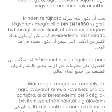
arra, hogy az ugrálóvávárat saját maga
vegye át müncheni raktárunkból.
يجب أن يكون لدى شركة Minden felfújható
légvárunk megfelell a
DIN EN 14960
szigorú
biztonsági előírásoknak, êt alkalmas magán-
êreskedelmi használatra. كما يمكن أن يكون هناك
الكثير من الأشياء التي يمكن أن تكون مفيدة في هذا
المجال.
HÉA-mentesség cégek számára! لقد تمكّنت من
الحصول على معلومات عن كل ما يتعلق بالبيئة والموارد
الطبيعية في جميع أنحاء العالم.
Akár magár magánszemzemély, aki
ugrálóvávárat keres a következő családi
partijára, akár kereskedelmi bérlő cég, aki
bővíteni szeretné kínálatát, ugrálóvárink
mindenki számára alkalmasak. فالوجابان في