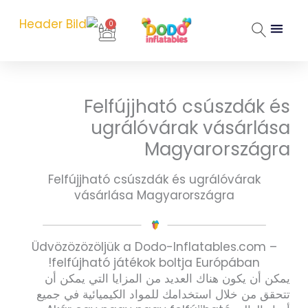
خطي
لى
0
Cart
لمحتوى
Felfújjható csúszdák és
ugrálóvárak vásárlása
Magyarországra
Felfújjható csúszdák és ugrálóvárak
vásárlása Magyarországra
Üdvözözözöljük a Dodo-Inflatables.com –
felfújható játékok boltja Európában!
يمكن أن يكون هناك العديد من المزايا التي يمكن أن
تتحقق من خلال استخدامك للمواد الكيميائية في جميع