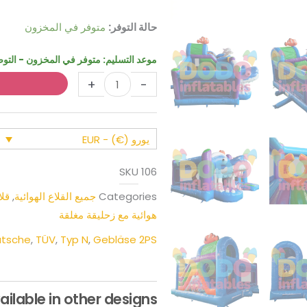
كمية
حالة التوفر:
متوفر في المخزون
قلعة
نطاط
موعد التسليم:
متوفر في المخزون - التوصيل خلال 4 
أطلانطس
+
-
النطاطة
مع
زلاقة
يورو (€) - EUR
SKU
106
Categories
جميع القلاع الهوائية
,
قلا
هوائية مع زحليقة مغلقة
utsche
,
TÜV
,
Typ N
,
Gebläse 2PS
ailable in other designs: