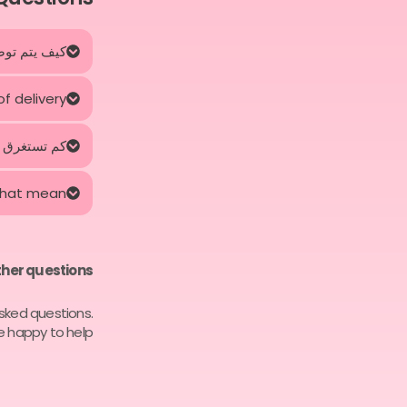
كيف يتم توصي
f delivery?
كم تستغرق 
that mean?
her questions?
asked questions.
e happy to help.