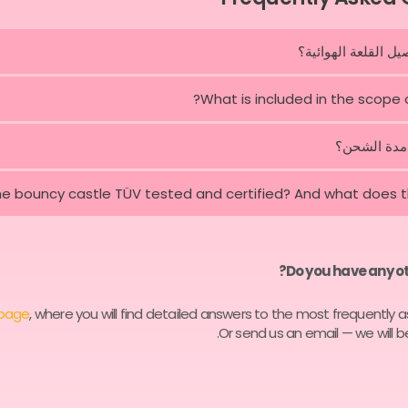
ل القلعة الهوائية؟
What is included in the scope o
مدة الشحن؟
the bouncy castle TÜV tested and certified? And what does 
Do you have any ot
page
, where you will find detailed answers to the most frequently 
Or send us an email — we will b