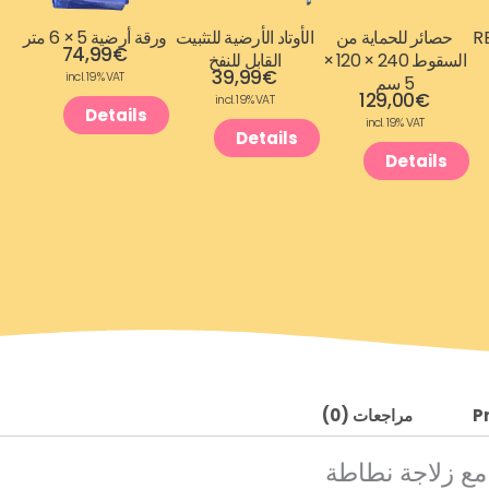
REH-
حصائر للحماية من
الأوتاد الأرضية للتثبيت
ورقة أرضية 5 × 6 متر
74,99
€
السقوط 240 × 120 ×
القابل للنفخ
39,99
€
incl. 19% VAT
5 سم
129,00
€
incl. 19% VAT
Details
incl. 19% VAT
Details
Details
P
مراجعات (0)
مع زلاجة نطاطة