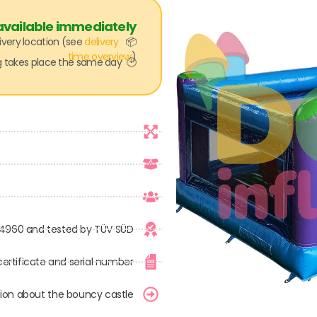
 available immediately
ivery location (see
delivery
📦
time overview
)
🕙 For orders placed and paid by 11 a.m., shipping takes place the same day!
 14960 and tested by TÜV SÜD
certificate and serial number
ion about the bouncy castle