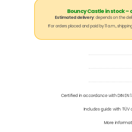
Bouncy Castle in stock –
Estimated delivery
: depends on the del
Certified in accordance with DIN EN
Includes guide with TÜV 
More informat