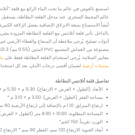
استمتع بالغوص في عالم ما تحت الماء الرائع مع قلعة “أتلا
عالم المحيط السحري. عند مدخل القلعة النطاطة، يستقبل ا
أيضاً الاستمتاع بمتعة الانزلاق الإضافية بفضل الزلاقة الكبي
أدوات تصليح. يُرجى ملاحظة أن المنفاخ والغطاء الأرضي غير
معايير السلامة. يُرجى استخدام القلعة النطاطة فقط على
مل
بمثبتات أرضية
لضمان أقصى درجات الأمان. بعد كل استخدام،
تفاصيل قلعة أتلانتس النطاطة
الأبعاد (الطول × العرض × الارتفاع): 5.30 م × 5.30 م × 4.20 م *
مساحة القفز (الطول × العرض): 3.50 م × 3.10 م *
ارتفاع المنزلق: 1.10 م بالإضافة إلى ارتفاع الأرضية 60 سم *
المساحة المطلوبة: 10.60 × 8.90 متر (الطول × العرض) (وفقًا لـ DIN EN14960)*
الوزن: تقريباً. 150 كجم*
أبعاد العبوة: الارتفاع 120 سم، القطر 90 سم * الارتفاع 120 سم، القطر 90 سم *