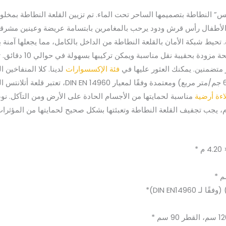
نتس” النطاطة بتصميمها الساحر تحت الماء. تم تزيين القلعة النطاطة بمخ
لأطفال رأس قرش ودود يرحب بالمغامرين بابتسامة عريضة وعينين مشرقتي
رة. تحيط شبكة الأمان بالقلعة النطاطة من الداخل بالكامل، مما يجعلها آمنة
بالداخل. تأتي قلعة أتل
 متضمنين. يمكنك العثور عليها في
فئة الإكسسوارات
لدينا. كلا المنفاخين 
مصنوعة من القماش المشمع PVC المتين (0.55 مم/ 1.3
اءة أرضية
مناسبة لحمايتها من الأجسام الحادة على الأرض ومن التآكل. نو
 يجب تجفيف القلعة النطاطة وتعبئتها بشكل صحيح لحمايتها من المؤثرات 