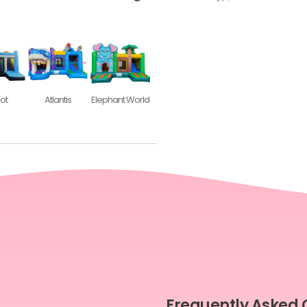
ot
Atlantis
Elephant World
Frequently Asked 