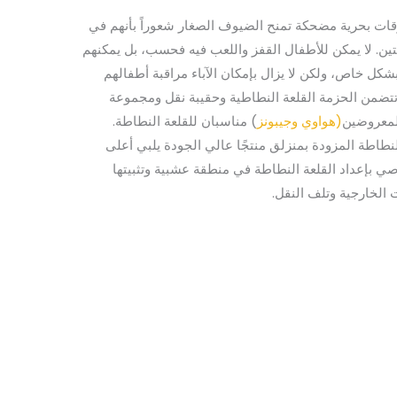
لوقات بحرية مضحكة تمنح الضيوف الصغار شعوراً بأنهم في
ن. لا يمكن للأطفال القفز واللعب فيه فحسب، بل يمكنهم
 بشكل خاص، ولكن لا يزال بإمكان الآباء مراقبة أطفالهم
انتس مع القلعة النطاطة المزودة بشريحة مزودة بحقيبة نقل مناسبة ويمكن تركيبها بسهولة في حوالي 10 دقائق. تتضمن الحزمة القلعة النطاطية وحقيبة نقل ومجموعة
المعروضين
(هواوي
وجيبونز
) مناسبان للقلعة النطاطة.
62 جم/متر مربع) ومعتمدة وفقًا لمعيار DIN EN 14960، تعتبر قلعة أتلانتس النطاطة المزودة بمنزلق منتجًا عالي الجودة يلبي أعلى
صي بإعداد القلعة النطاطة في منطقة عشبية وتثبيتها
الخارجية وتلف النقل.