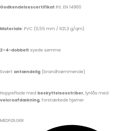
Godkendelsescertifikat
iht. EN 14960
Materiale
: PVC (0,55 mm / 621,3 g/qm)
2–4-dobbelt
syede sømme
Svært
antændelig
(brandhæmmende)
Hoppeflade med
beskyttelsesstriber
, lynlås med
velcroafdækning
, forstærkede hjørner
MEDFØLGER