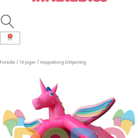
0
Kurv
Forside
/
Til piger
/ Hoppeborg Enhjørning