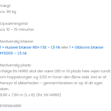
Vægt:
ca. 90 kg
Opsætningstid:
ca. 10 – 15 minutter
Nødvendig blæser:
1 × Huawei blæser REH-1.5E – 1,5 hk
eller
1 × Gibbons blæser
FP5005 – 1,5 hk
Nødvendig plads:
i
Ifølge EN 14960 skal der være 1,80 m fri plads hele vejen rundt
om hoppeborgen og 3,50 m foran den åbne side. Det er af
hensyn til sikkerheden – gennemførelsen er op til dit eget
skøn.
9,90 x 7,60 m (L x B) (iht. EN 14960)
EGENSKABER