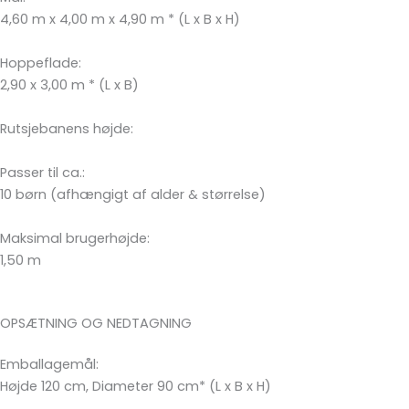
4,60 m x 4,00 m x 4,90 m * (L x B x H)
Hoppeflade:
2,90 x 3,00 m * (L x B)
Rutsjebanens højde:
Passer til ca.:
10 børn (afhængigt af alder & størrelse)
Maksimal brugerhøjde:
1,50 m
OPSÆTNING OG NEDTAGNING
Emballagemål:
Højde 120 cm, Diameter 90 cm* (L x B x H)