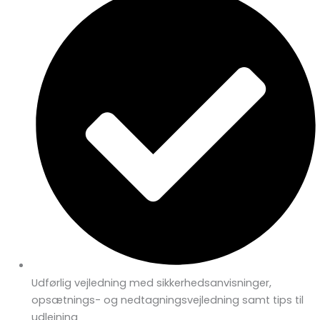
Udførlig vejledning med sikkerhedsanvisninger,
opsætnings- og nedtagningsvejledning samt tips til
udlejning