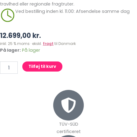
travlhed eller regionale fragtruter.
Ved bestilling inden kl. 11.00: Afsendelse samme dag
12.699,00
kr.
inkl. 25 % moms · ekskl.
fragt
til Danmark
Hoppeborg
På lager:
På lager
Enhjørning
antal
Tilføj til kurv
TÜV-SÜD
certificeret