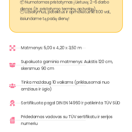
📦 Numatomas pristatymas į Lietuvą: 2–6 darbo
dienos (žr. pristatymo terminų apžvalgą)
🕙 Užsakymus, pateiktus ir apmokėtus iki 11:00 val.,
išsiunčiame tą pačią dieną!
Matmenys: 5,00 x 4,20 x 3,50 m
Supakuoto gaminio matmenys: Aukštis 120 cm,
skersmuo 90 cm
Tinka maždaug 10 vaikams (priklausomai nuo
amžiaus ir ūgio)
Sertifikuota pagal DIN EN 14960 ir patikrinta TÜV SÜD
Pridedamas vadovas su TÜV sertifikatu ir serijos
numeriu