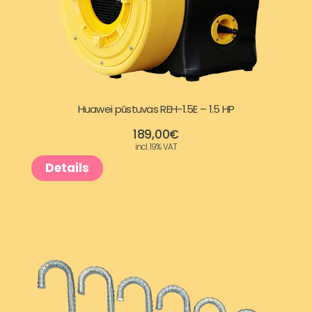
5
0
,
0
9
€
Huawei pūstuvas REH-1.5E – 1.5 HP
7
.
189,00
€
incl. 19% VAT
€
Details
.