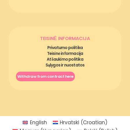
TEISINĖ INFORMACIJA
Privatumo politika
Teisinė informacija
Atšaukimo politika
Sąlygos ir nuostatos
Withdraw from contract here
English
Hrvatski
(
Croatian
)