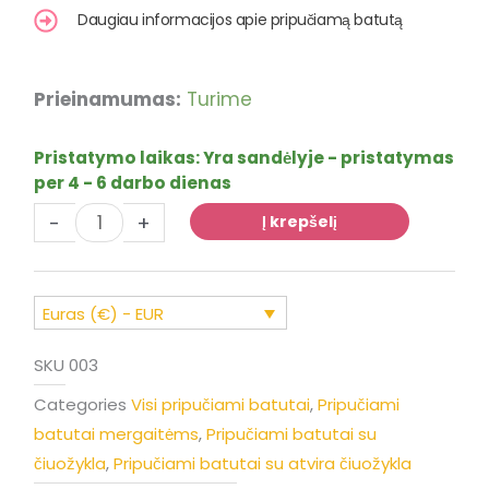
Daugiau informacijos apie pripučiamą batutą
produkto
Prieinamumas:
Turime
kiekis:
Sūpuoklių
Pristatymo laikas:
Yra sandėlyje - pristatymas
pilis
per 4 - 6 darbo dienas
"Candy"
-
+
su
Į krepšelį
čiuožykla
Euras (€) - EUR
SKU
003
Categories
Visi pripučiami batutai
,
Pripučiami
batutai mergaitėms
,
Pripučiami batutai su
čiuožykla
,
Pripučiami batutai su atvira čiuožykla