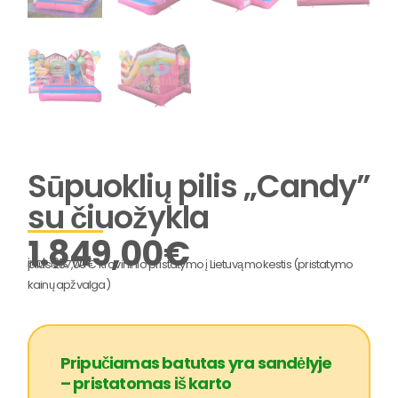
Sūpuoklių pilis „Candy”
su čiuožykla
1.849,00
€
incl. 19% VAT
plius 287,00 € krovininio pristatymo į Lietuvą mokestis (pristatymo
kainų apžvalga)
Pripučiamas batutas yra sandėlyje
– pristatomas iš karto