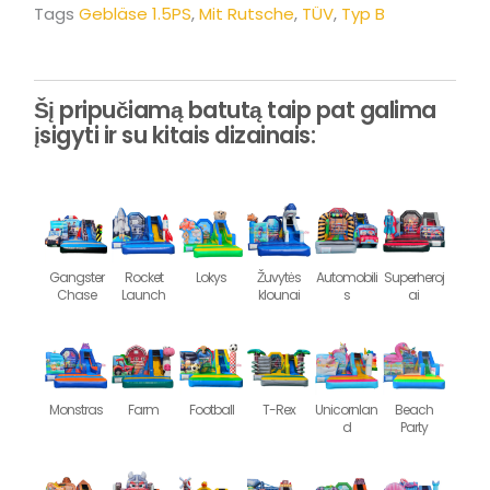
Tags
Gebläse 1.5PS
,
Mit Rutsche
,
TÜV
,
Typ B
Šį pripučiamą batutą taip pat galima
įsigyti ir su kitais dizainais:
Gangster
Rocket
Lokys
Žuvytės
Automobili
Superheroj
Chase
Launch
klounai
s
ai
Monstras
Farm
Football
T-Rex
Unicornlan
Beach
d
Party