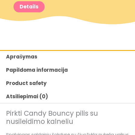
Details
Aprašymas
Papildoma informacija
Product safety
Atsiliepimai (0)
Pirkti Candy Bouncy pilis su
nusileidimo kalneliu
Spalvingas saldainių šokdynė su čiuožykla nukelia vaikus