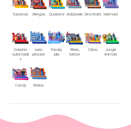
Faraonas
Vikingas
Duckland
statybvietė
Dino World
Mermaid
Gaisrinis
Ledo
Pasakų
Riterių
Cirkas
Jungle
automobili
princesė
pilis
tvirtovė
Animals
s
Candy
Piratas