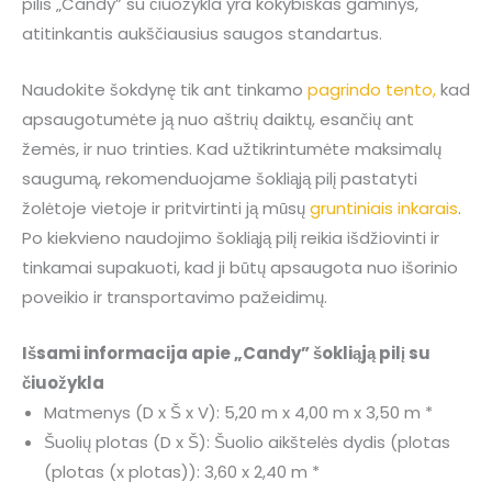
pilis „Candy” su čiuožykla yra kokybiškas gaminys,
atitinkantis aukščiausius saugos standartus.
Naudokite šokdynę tik ant tinkamo
pagrindo tento,
kad
apsaugotumėte ją nuo aštrių daiktų, esančių ant
žemės, ir nuo trinties. Kad užtikrintumėte maksimalų
saugumą, rekomenduojame šokliąją pilį pastatyti
žolėtoje vietoje ir pritvirtinti ją mūsų
gruntiniais inkarais
.
Po kiekvieno naudojimo šokliąją pilį reikia išdžiovinti ir
tinkamai supakuoti, kad ji būtų apsaugota nuo išorinio
poveikio ir transportavimo pažeidimų.
Išsami informacija apie „Candy” šokliąją pilį su
čiuožykla
Matmenys (D x Š x V): 5,20 m x 4,00 m x 3,50 m *
Šuolių plotas (D x Š): Šuolio aikštelės dydis (plotas
(plotas (x plotas)): 3,60 x 2,40 m *