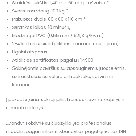
Skaidrės aukštis: 1,40 m ir 60 cm prošvaisa *
Svoris: maždaug. 100 kg *
Pakuotės dydis: 80 x 80 x 110 cm *
Sąrankos laikas: 10 minučių
Medžiaga: PVC (0,55 mm / 621,3 g/kv. m)
2-4 kartus susiūti (priklausomai nuo naudojimo)
Ugniai atsparus
Atitikties sertifikatas pagal EN 14960
Šokinėjantis paviršius su apsauginėmis juostelėmis,
užtrauktukas su velcro užtrauktuku, sutvirtinti
kampai
Į pakuotę įeina: šoklioji pilis, transportavimo krepšys ir
remonto rinkinys.
„Candy” šokdynė su čiuožykla yra profesionalus
modulis, pagamintas ir išbandytas pagal griežtas DIN