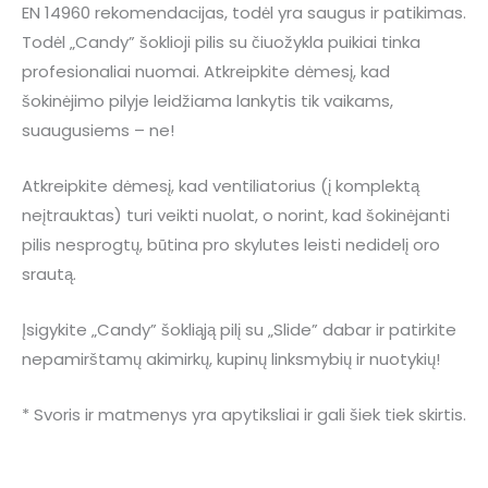
EN 14960 rekomendacijas, todėl yra saugus ir patikimas.
Todėl „Candy” šoklioji pilis su čiuožykla puikiai tinka
profesionaliai nuomai. Atkreipkite dėmesį, kad
šokinėjimo pilyje leidžiama lankytis tik vaikams,
suaugusiems – ne!
Atkreipkite dėmesį, kad ventiliatorius (į komplektą
neįtrauktas) turi veikti nuolat, o norint, kad šokinėjanti
pilis nesprogtų, būtina pro skylutes leisti nedidelį oro
srautą.
Įsigykite „Candy” šokliąją pilį su „Slide” dabar ir patirkite
nepamirštamų akimirkų, kupinų linksmybių ir nuotykių!
* Svoris ir matmenys yra apytiksliai ir gali šiek tiek skirtis.