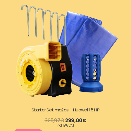
Starter Set mažas – Huawei 1,5 HP
O
C
325,97
€
299,00
€
incl. 19% VAT