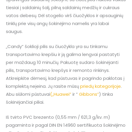
tiesiai į saldainių šalį, pilną saldainių medžių ir cukraus
vatos debesų. Dėl stogelio virš čiuožyklos ir apsauginių
tinklų prie visų angų šokinėjimo namelis yra labai
saugus.
„Candy” šoklioji pilis su čiuožykla yra su tinkamu
transportavimo krepšiu ir ją galima lengvai pastatyti
per maždaug 10 minučių. Pakuotę sudaro šokinėjanti
pilis, transportavimo krepšys ir remonto rinkinys.
Atkreipkite dėmesį, kad pūstuvas ir pagrindo paklotas į
komplektą neįeina. Jų rasite mūsų
priedų kategorijoje
.
Abu siūlomi pūstuvai
(„Huawei”
ir ”
Gibbons”
) tinka
šokinėjančiai piliai.
Iš tvirto PVC brezento (0,55 mm / 621,3 g/kv. m)
pagaminta ir pagal DIN EN 14960 sertifikuota šokinėjimo