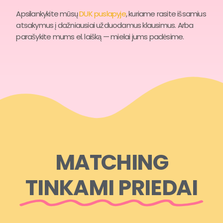
Apsilankykite mūsų
DUK puslapyje
, kuriame rasite išsamius
atsakymus į dažniausiai užduodamus klausimus. Arba
parašykite mums el. laišką — mielai jums padėsime.
MATCHING
TINKAMI PRIEDAI