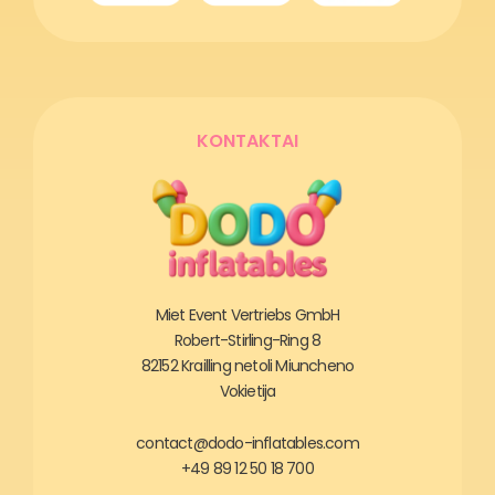
KONTAKTAI
Miet Event Vertriebs GmbH
Robert-Stirling-Ring 8
82152 Krailling netoli Miuncheno
Vokietija
contact@dodo-inflatables.com
+49 89 12 50 18 700