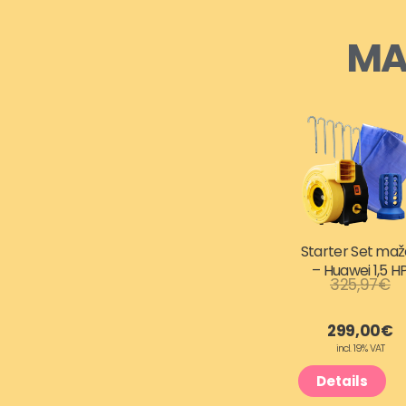
MA
Starter Set maž
– Huawei 1,5 H
O
C
325,97
€
r
u
299,00
€
incl. 19% VAT
i
r
Details