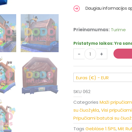
Daugiau informacijos a
produkto
Prieinamumas:
Turime
kiekis:
Sūpuoklių
Pristatymo laikas:
Yra sand
pilis
-
+
"Corsair"
su
nusileidimo
kalneliu
Euras (€) - EUR
SKU
062
Categories
Maži pripučiami
su čiuožykla
,
Visi pripučiam
Pripučiami batutai su čiuož
Tags
Gebläse 1.5PS
,
Mit Ru