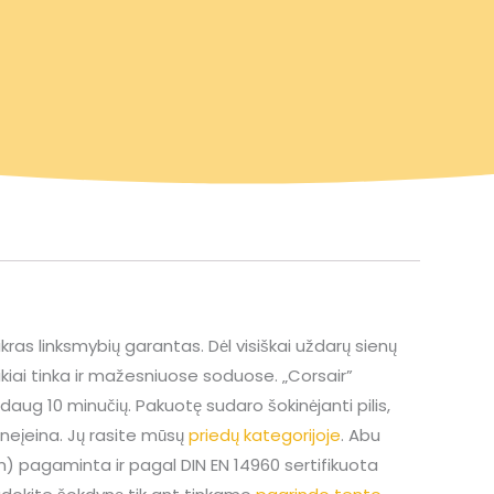
tikras linksmybių garantas. Dėl visiškai uždarų sienų
 puikiai tinka ir mažesniuose soduose. „Corsair”
daug 10 minučių. Pakuotę sudaro šokinėjanti pilis,
 neįeina. Jų rasite mūsų
priedų kategorijoje
. Abu
. m) pagaminta ir pagal DIN EN 14960 sertifikuota