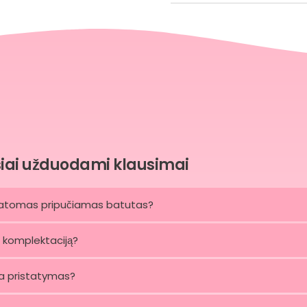
iai užduodami klausimai
tatomas pripučiamas batutas?
į komplektaciją?
ka pristatymas?