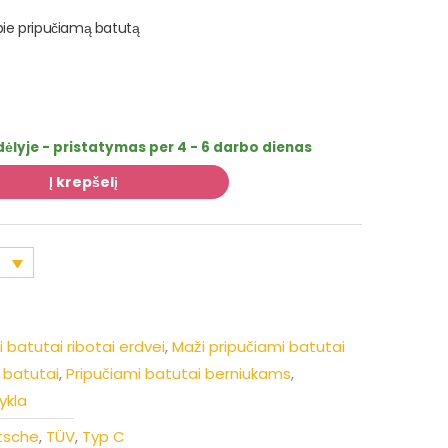
pie pripučiamą batutą
ėlyje - pristatymas per 4 - 6 darbo dienas
Į krepšelį
 batutai ribotai erdvei
,
Maži pripučiami batutai
i batutai
,
Pripučiami batutai berniukams
,
ykla
tsche
,
TÜV
,
Typ C