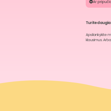
Ar pripuči
Turite daugi
Apsilankykite 
klausimus. Arba