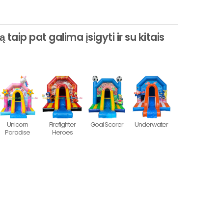
taip pat galima įsigyti ir su kitais
Unicorn
Firefighter
Goal Scorer
Underwater
Paradise
Heroes