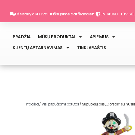
Pereiti
prie
Užsisakyk iki 11 val. ir išsiųsime dar šiandien
EN 14960 · TÜV SÜD
turinio
PRADŽIA
MŪSŲ PRODUKTAI
APIE MUS
KLIENTŲ APTARNAVIMAS
TINKLARAŠTIS
Pradžia
/
Visi pripučiami batutai
/ Sūpuoklių pilis „Corsair” su nusi