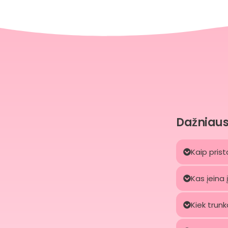
Dažniaus
Kaip pris
Kas įeina 
Kiek trun