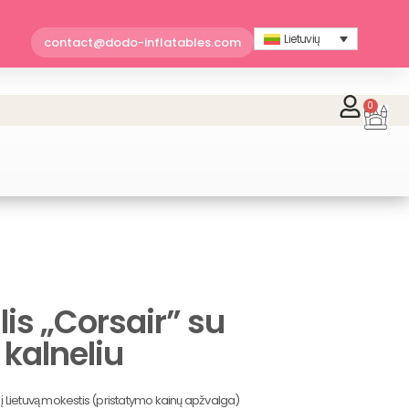
Lietuvių
contact@dodo-inflatables.com
0
Car
lis „Corsair” su
 kalneliu
o į Lietuvą mokestis (pristatymo kainų apžvalga)