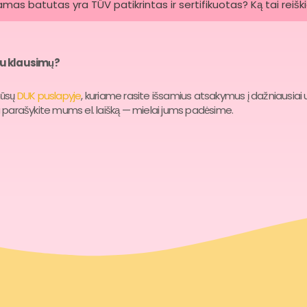
amas batutas yra TÜV patikrintas ir sertifikuotas? Ką tai reišk
au klausimų?
mūsų
DUK puslapyje
, kuriame rasite išsamius atsakymus į dažniausi
 parašykite mums el. laišką — mielai jums padėsime.