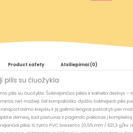
Product safety
Atsiliepimai (0)
i pilis su čiuožykla
 pilis su čiuožykla. Šokinėjančios pilies ir kalnelio derinys – 
linksmintis net mažieji. Dėl kompaktiško dydžio šokinėjanti pilis
 transportavimo krepšiu ir ją galima lengvai pastatyti per maž
eipkite dėmesį, kad pūstuvas ir pagrindo paklotas į komplektą
inėjančiai piliai. Iš tvirto PVC brezento (0,55 mm / 621,3 g/kv