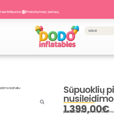
 sertifikuota
Pristatymas į Lietuvą
Search
Sūpuoklių pi
leidimo kalneliu
nusileidimo
1.399,00
€
incl. 19% VAT
plius 287,00 € krovininio pristatym