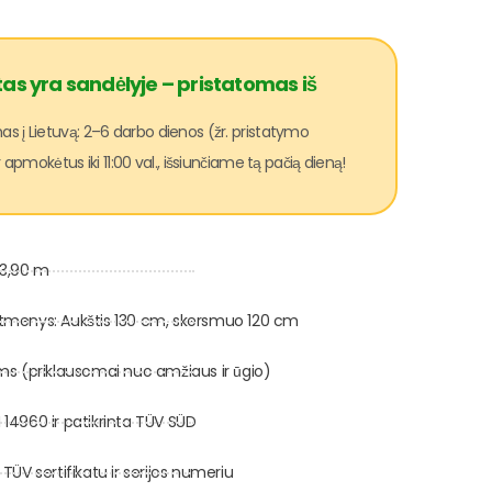
as yra sandėlyje – pristatomas iš
 į Lietuvą: 2–6 darbo dienos (žr. pristatymo
apmokėtus iki 11:00 val., išsiunčiame tą pačią dieną!
 3,90 m
menys: Aukštis 130 cm, skersmuo 120 cm
s (priklausomai nuo amžiaus ir ūgio)
N 14960 ir patikrinta TÜV SÜD
ÜV sertifikatu ir serijos numeriu