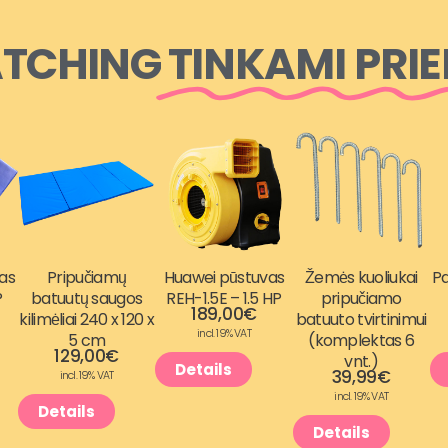
TCHING
TINKAMI PRIE
as
Pripučiamų
Huawei pūstuvas
Žemės kuoliukai
Pa
P
batuutų saugos
REH-1.5E – 1.5 HP
pripučiamo
189,00
€
kilimėliai 240 x 120 x
batuuto tvirtinimui
incl. 19% VAT
5 cm
(komplektas 6
129,00
€
vnt.)
Details
39,99
€
incl. 19% VAT
incl. 19% VAT
Details
Details