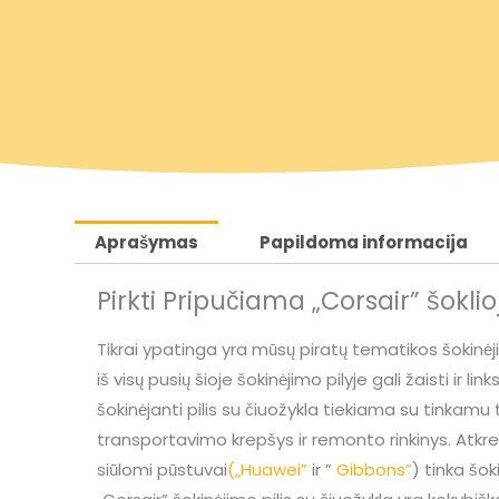
g
r
i
e
n
n
a
t
Aprašymas
Papildoma informacija
l
p
Pirkti Pripučiama „Corsair” šoklioj
p
r
Tikrai ypatinga yra mūsų piratų tematikos šokinėjimo
r
i
iš visų pusių šioje šokinėjimo pilyje gali žaisti ir 
šokinėjanti pilis su čiuožykla tiekiama su tinkamu
i
c
transportavimo krepšys ir remonto rinkinys. Atkr
siūlomi pūstuvai
(„Huawei”
ir ”
Gibbons”
) tinka šok
c
e