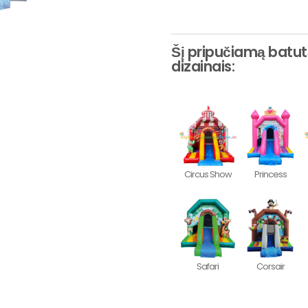
Šį pripučiamą batutą 
dizainais:
Circus Show
Princess
Safari
Corsair