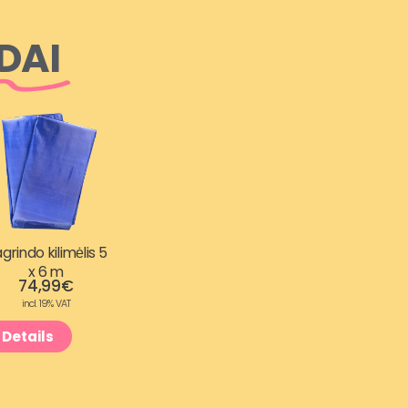
DAI
grindo kilimėlis 5
x 6 m
74,99
€
incl. 19% VAT
Details