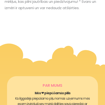
mirkļus, kas pilni jautrības un piedzīvojumu! * Svars un
izmēri ir aptuveni un var nedaudz atšķirties.
PAR MUMS
Mēs ❤ piepūšamās pilis
Kā ilggadējs piepūšamo piļu nomas uzņēmums mēs
esam izvirzījuši sev mērķi dalīties savā pieredzē ar