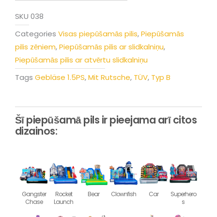
SKU
038
Categories
Visas piepūšamās pilis
,
Piepūšamās
pilis zēniem
,
Piepūšamās pilis ar slidkalniņu
,
Piepūšamās pilis ar atvērtu slidkalniņu
Tags
Gebläse 1.5PS
,
Mit Rutsche
,
TÜV
,
Typ B
Šī piepūšamā pils ir pieejama arī citos
dizainos:
Gangster
Rocket
Bear
Clownfish
Car
Superhero
Chase
Launch
s