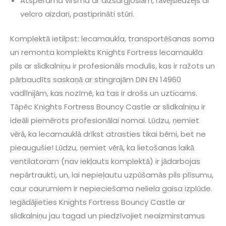
Atsperama virsma ar aizsargjoslām, rāvējslēdzējs ar
velcro aizdari, pastiprināti stūri.
Komplektā ietilpst: lecamaukla, transportēšanas soma
un remonta komplekts Knights Fortress lecamaukla
pils ar slidkalniņu ir profesionāls modulis, kas ir ražots un
pārbaudīts saskaņā ar stingrajām DIN EN 14960
vadlīnijām, kas nozīmē, ka tas ir drošs un uzticams.
Tāpēc Knights Fortress Bouncy Castle ar slidkalniņu ir
ideāli piemērots profesionālai nomai. Lūdzu, ņemiet
vērā, ka lecamauklā drīkst atrasties tikai bērni, bet ne
pieaugušie! Lūdzu, ņemiet vērā, ka lietošanas laikā
ventilatoram (nav iekļauts komplektā) ir jādarbojas
nepārtraukti, un, lai nepieļautu uzpūšamās pils plīsumu,
caur caurumiem ir nepieciešama neliela gaisa izplūde.
Iegādājieties Knights Fortress Bouncy Castle ar
slidkalniņu jau tagad un piedzīvojiet neaizmirstamus