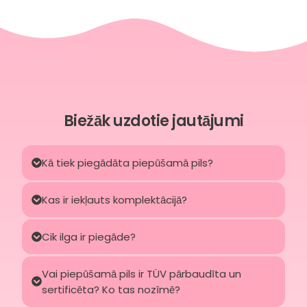
Biežāk uzdotie jautājumi
Kā tiek piegādāta piepūšamā pils?
Kas ir iekļauts komplektācijā?
Cik ilga ir piegāde?
Vai piepūšamā pils ir TÜV pārbaudīta un
sertificēta? Ko tas nozīmē?