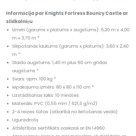
Informācija par Knights Fortress Bouncy Castle ar
slidkalniņu
Izmēri (garums x platums x augstums): 5,20 m x 4,00
m x 3,70 m *
Slēpošanas laukums (garums x platums): 3,60 x 2,40
m *
Slaida augstums: 1,40 m plus 60 cm grīdas
augstums *
Svars: apm. 100 kg *
Iepakojuma izmērs: 80 x 80 x 110 cm *
Uzstādīšanas laiks: 10 minūtes
Materiāls: PVC (0,55 mm / 621,3 g/m2)
2-4 reizes šūtas (atkarībā no lietošanas veida)
Ugunsdrošs
Atbilstības sertifikāts saskaņā ar EN 14960