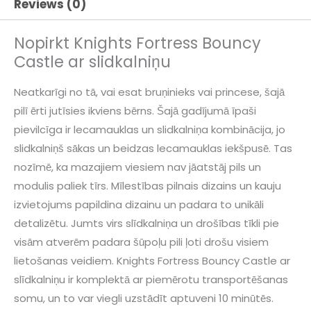
Reviews (0)
Nopirkt Knights Fortress Bouncy
Castle ar slidkalniņu
Neatkarīgi no tā, vai esat bruņinieks vai princese, šajā
pilī ērti jutīsies ikviens bērns. Šajā gadījumā īpaši
pievilcīga ir lecamauklas un slidkalniņa kombinācija, jo
slidkalniņš sākas un beidzas lecamauklas iekšpusē. Tas
nozīmē, ka mazajiem viesiem nav jāatstāj pils un
modulis paliek tīrs. Mīlestības pilnais dizains un kauju
izvietojums papildina dizainu un padara to unikāli
detalizētu. Jumts virs slīdkalniņa un drošības tīkli pie
visām atverēm padara šūpoļu pili ļoti drošu visiem
lietošanas veidiem. Knights Fortress Bouncy Castle ar
slīdkalniņu ir komplektā ar piemērotu transportēšanas
somu, un to var viegli uzstādīt aptuveni 10 minūtēs.