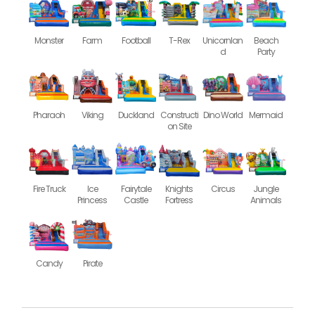
Monster
Farm
Football
T-Rex
Unicornlan
Beach
d
Party
Pharaoh
Viking
Duckland
Constructi
Dino World
Mermaid
on Site
Fire Truck
Ice
Fairytale
Knights
Circus
Jungle
Princess
Castle
Fortress
Animals
Candy
Pirate