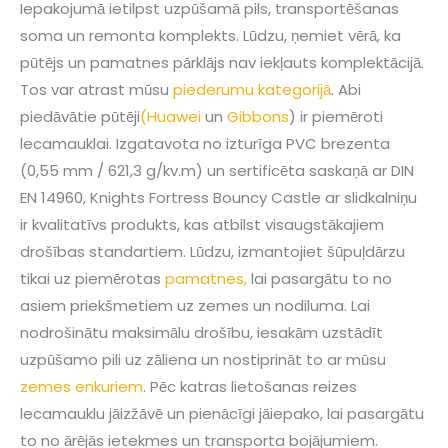
Iepakojumā ietilpst uzpūšamā pils, transportēšanas
soma un remonta komplekts. Lūdzu, ņemiet vērā, ka
pūtējs un pamatnes pārklājs nav iekļauts komplektācijā.
Tos var atrast mūsu
piederumu kategorijā
. Abi
piedāvātie pūtēji
(Huawei
un
Gibbons
) ir piemēroti
lecamauklai. Izgatavota no izturīga PVC brezenta
(0,55 mm / 621,3 g/kv.m) un sertificēta saskaņā ar DIN
EN 14960, Knights Fortress Bouncy Castle ar slidkalniņu
ir kvalitatīvs produkts, kas atbilst visaugstākajiem
drošības standartiem. Lūdzu, izmantojiet šūpuļdārzu
tikai uz piemērotas
pamatnes,
lai pasargātu to no
asiem priekšmetiem uz zemes un nodiluma. Lai
nodrošinātu maksimālu drošību, iesakām uzstādīt
uzpūšamo pili uz zāliena un nostiprināt to ar mūsu
zemes enkuriem
. Pēc katras lietošanas reizes
lecamauklu jāizžāvē un pienācīgi jāiepako, lai pasargātu
to no ārējās ietekmes un transporta bojājumiem.