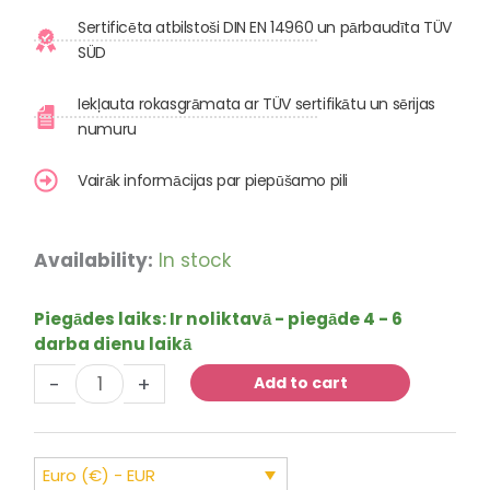
Sertificēta atbilstoši DIN EN 14960 un pārbaudīta TÜV
SÜD
Iekļauta rokasgrāmata ar TÜV sertifikātu un sērijas
numuru
Vairāk informācijas par piepūšamo pili
Sūpošā
Availability:
In stock
pils
"Knights
Piegādes laiks:
Ir noliktavā - piegāde 4 - 6
Fortress"
darba dienu laikā
ar
-
+
slīdkalniņu
Add to cart
quantity
Euro (€) - EUR