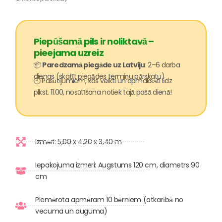
Piepūšamā pils ir noliktavā –
pieejama uzreiz
📦
Paredzamā piegāde uz Latviju
: 2–6 darba
dienas (skatīt piegādes termiņu pārskatu)
🕙 Pasūtījumiem, kas veikti un apmaksāti līdz
plkst. 11.00, nosūtīšana notiek tajā pašā dienā!
Izmēri: 5,00 x 4,20 x 3,40 m
Iepakojuma izmēri: Augstums 120 cm, diametrs 90
cm
Piemērota apmēram 10 bērniem (atkarībā no
vecuma un auguma)