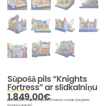
Sūpošā pils “Knights
Fortress” ar slīdkalniņu
1.849,00
€
incl. 19% VAT
plus 239,00 € kravas piegādes izmaksas uz Latviju (piegādes
izmaksu pārskats)