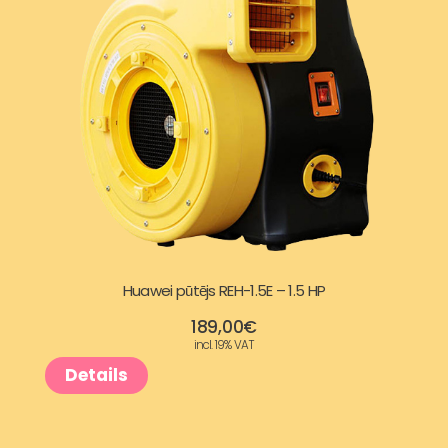
:
9
3
9
2
,
5
0
,
0
9
€
Huawei pūtējs REH-1.5E – 1.5 HP
7
.
189,00
€
incl. 19% VAT
€
Details
.