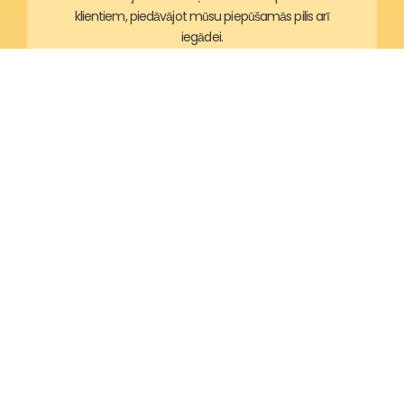
klientiem, piedāvājot mūsu piepūšamās pilis arī
iegādei.
Par mums
Mūsu kvalitāte
Klientu atsauksmes
KLIENTU APKALPOŠANA
Biežāk uzdotie jautājumi
Maksājumu veidi
Piegādes izmaksas un informācija