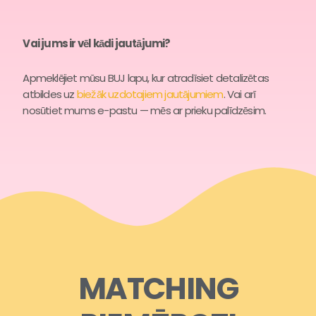
Vai jums ir vēl kādi jautājumi?
Apmeklējiet mūsu BUJ lapu, kur atradīsiet detalizētas
atbildes uz
biežāk uzdotajiem jautājumiem
. Vai arī
nosūtiet mums e-pastu — mēs ar prieku palīdzēsim.
MATCHING