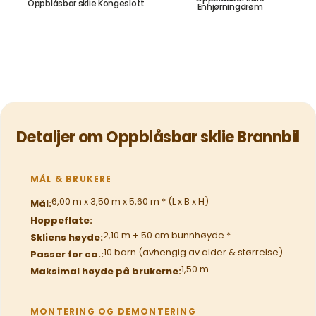
Oppblåsbar sklie Kongeslott
Enhjørningdrøm
17.700,00
kr
17.700,00
kr
Detaljer om Oppblåsbar sklie Brannbil
MÅL & BRUKERE
6,00 m x 3,50 m x 5,60 m * (L x B x H)
Mål:
Hoppeflate:
2,10 m + 50 cm bunnhøyde *
Skliens høyde:
10 barn (avhengig av alder & størrelse)
Passer for ca.:
1,50 m
Maksimal høyde på brukerne:
MONTERING OG DEMONTERING