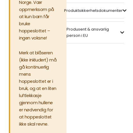
Norge. Vær
oppmerksom på
Produktsikkerhetsdokumenter
at kun barn får
bruke
Produsent & ansvarlig
hoppeslottet –
person i EU
ingen voksne!
Merk at blåseren
(ikke inkludert) må
gå kontinuerlig
mens
hoppeslottet er i
bruk, og at en liten
luftlekkasje
gjennom hullene
er nødvendig for
at hoppeslottet
ikke skal revne.