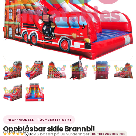
PROFFMODELL · TÜV-SERTIFISERT
Oppblåsbar sklie Brannbil
Artikkelnr.: 129
★★★★★
5,0
av 5 basert på 88 vurderinger
BUTIKKVURDERING