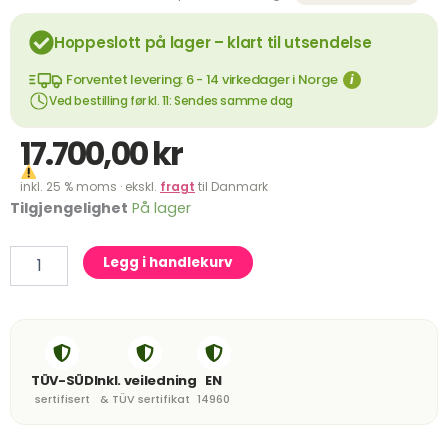
Hoppeslott på lager – klart til utsendelse
Forventet levering: 6 - 14 virkedager i Norge
i
Ved bestilling før kl. 11: Sendes samme dag
17.700,00
kr
inkl. 25 % moms · ekskl.
fragt
til Danmark
Oppblåsbar
Tilgjengelighet
På lager
sklie
Brannbil
Legg i handlekurv
antall
TÜV-SÜD
Inkl. veiledning
EN
sertifisert
& TÜV sertifikat
14960