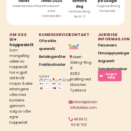
testet
14960:2020
samme
på Google
Sikkerhetssertifisert
Produsert
Toppvurdering
dag
etter
fra kunder
Ved bestilling
standarden
før kl. 11
OM OSS
KUNDESERVICE
KONTAKT
JURIDISK
INFORMASJON
Vi ♥
Ofte stilte
hoppeslott
Personvern
spørsmål
Som
Firmaopplysninger
mangeårig
Betalingsmåter
Robert-
Angrerett
utleier av
Stirling-Ring
Fraktkostnader
hoppeslott
8
Salgsbetingelser
har vi gjort
82152
Angre
SIKRE
kjøp
det til vår
Krailling ved
BETALINGSMÅTER
misjon å dele
München
erfaringene
Tyskland
våre med
kundene
contact@dodo-
gjennom
inflatables.com
salg av våre
egne
+49 89 12
hoppeslott.
50 18 700