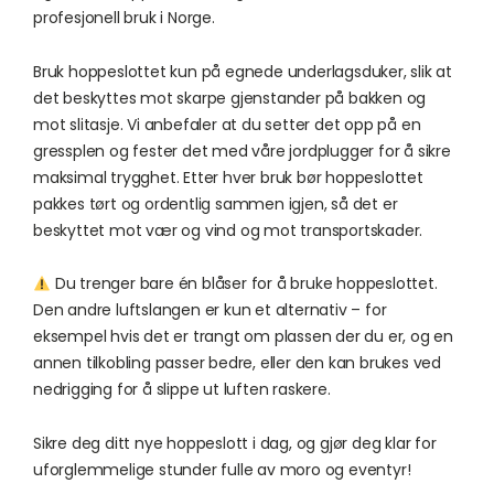
profesjonell bruk i Norge.
Bruk hoppeslottet kun på egnede underlagsduker, slik at
det beskyttes mot skarpe gjenstander på bakken og
mot slitasje. Vi anbefaler at du setter det opp på en
gressplen og fester det med våre jordplugger for å sikre
maksimal trygghet. Etter hver bruk bør hoppeslottet
pakkes tørt og ordentlig sammen igjen, så det er
beskyttet mot vær og vind og mot transportskader.
Du trenger bare én blåser for å bruke hoppeslottet.
Den andre luftslangen er kun et alternativ – for
eksempel hvis det er trangt om plassen der du er, og en
annen tilkobling passer bedre, eller den kan brukes ved
nedrigging for å slippe ut luften raskere.
Sikre deg ditt nye hoppeslott i dag, og gjør deg klar for
uforglemmelige stunder fulle av moro og eventyr!