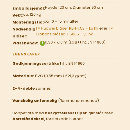
Høyde 120 cm, Diameter 90 cm
Emballasjemål:
ca. 120 kg
Vekt:
ca. 10 – 15 minutter
Monteringstid:
1 × Huawei blåser REH-1.5E – 1,5 hk
eller
1 ×
Nødvendig
Gibbons blåser FP5005 – 1,5 hk
blåser:
11,30 x 7,10 m (L x B) (iht. EN 14960)
Plassbehov:
i
EGENSKAPER
Godkjenningssertifikat
iht. EN 14960
Materiale:
PVC (0,55 mm / 621,3 g/m²)
2–4-doble
sømmer
Vanskelig antennelig
(flammehemmende)
Hoppeflate med
beskyttelsesstriper
, glidelås med
borrelåsdeksel
, forsterkede hjørner