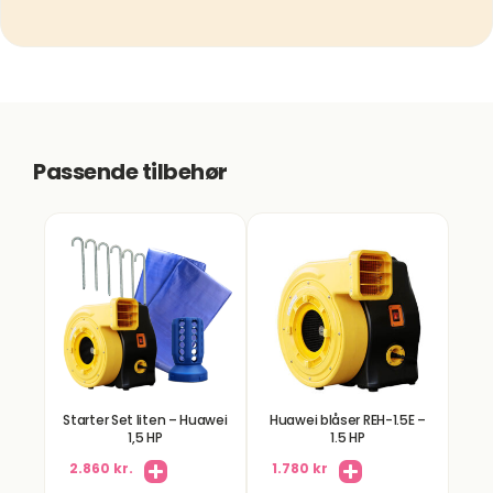
Passende tilbehør
Starter Set liten – Huawei
Huawei blåser REH-1.5E –
1,5 HP
1.5 HP
2.860 kr.
1.780 kr