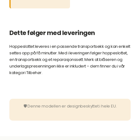
Dette følger med leveringen
Hoppeslottet leveres i en passende transportsekk og kan enkelt
settes opp på få minutter. Med i leveringen følger hoppeslottet,
en transportsekk og et reparasjonssett. Merk at blåseren og
underlagspresenningen ikke er inkludert – dem finner du i vår
kategori Tilbehør.
🛡 Denne modellen er designbeskyttet i hele EU.