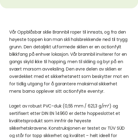
Vår Oppblåsbar sklie Brannbil roper til innsats, og fra den
høyeste toppen kan man skli halsbrekkende ned til trygg
grunn. Den detaljrikt utformede sklien er en actionfylt
blikkfang på enhver lokasjon. Vår brannbil inviterer for en
gangs skyld ikke til hopping, men til skliing og byr på en
svært morsom avveksling. Den øvre delen av sklien er
overdekket med et sikkerhetsnett som beskytter mot en
for tidlig utgang for å garantere maksimal sikkerhet
mens barna opplever sitt actionfylte eventyr.
Laget av robust PVC-duk (0,55 mm / 621,3 g/m²) og
sertifisert etter DIN EN 14960 er dette hoppeslottet et
kvalitetsprodukt som innfrir de høyeste
sikkerhetskravene. Konstruksjonen er testet av TÜV SÜD
og står for topp sikkerhet og kvalitet – helt ideell for