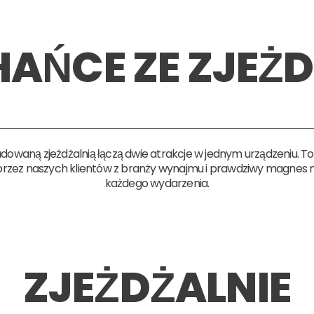
AŃCE ZE ZJEŻD
waną zjeżdżalnią łączą dwie atrakcje w jednym urządzeniu. To j
rzez naszych klientów z branży wynajmu i prawdziwy magnes 
każdego wydarzenia.
ZJEŻDŻALNIE