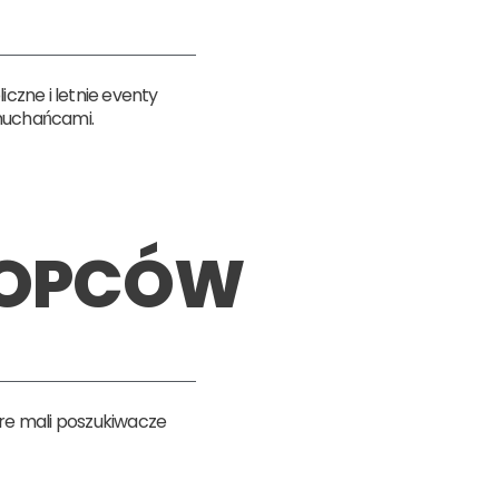
iczne i letnie eventy
muchańcami.
ŁOPCÓW
tóre mali poszukiwacze