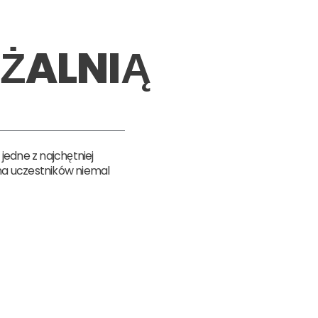
ŻALNIĄ
edne z najchętniej
na uczestników niemal