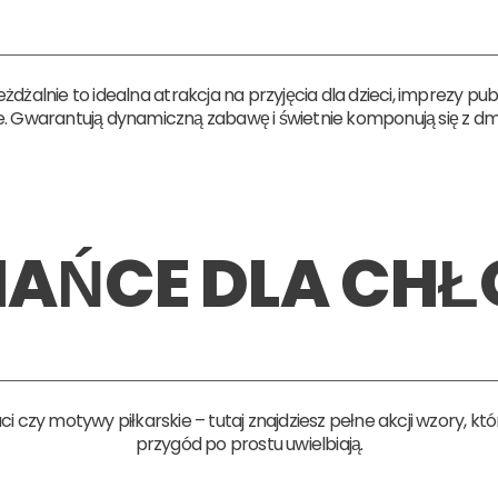
żalnie to idealna atrakcja na przyjęcia dla dzieci, imprezy publ
. Gwarantują dynamiczną zabawę i świetnie komponują się z d
AŃCE DLA CH
ci czy motywy piłkarskie – tutaj znajdziesz pełne akcji wzory, k
przygód po prostu uwielbiają.