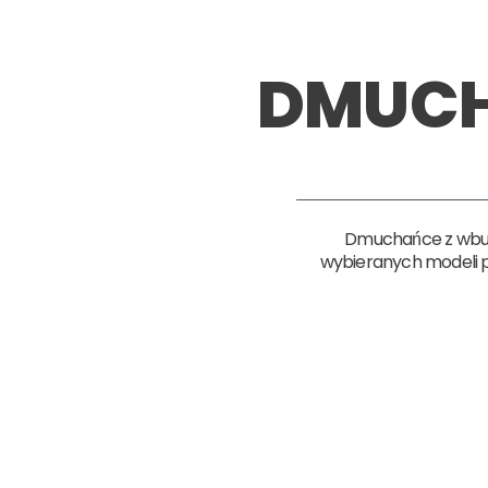
DMUCH
Dmuchańce z wbudo
wybieranych modeli p