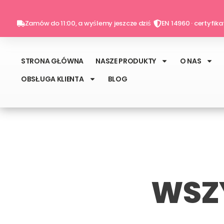
Przejdź
do
Zamów do 11:00, a wyślemy jeszcze dziś
EN 14960 · certyfik
treści
STRONA GŁÓWNA
NASZE PRODUKTY
O NAS
OBSŁUGA KLIENTA
BLOG
WSZ