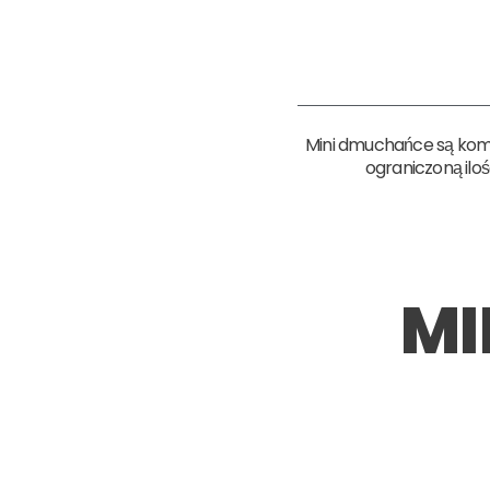
Mini dmuchańce są komp
ograniczoną ilo
MI