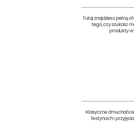
Tutaj znajdziesz pełną 
tego, czy szukasz m
produkty wy
Klasyczne dmuchańce b
festynach i przyjęci