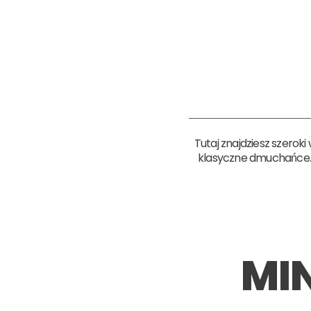
Tutaj znajdziesz szero
klasyczne dmuchańce. T
MI