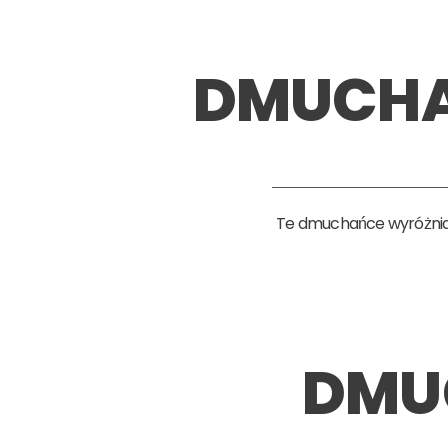
DMUCHA
Te dmuchańce wyróżniają
DMU