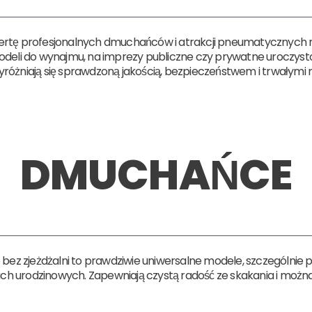
ofertę profesjonalnych dmuchańców i atrakcji pneumatycznych n
odeli do wynajmu, na imprezy publiczne czy prywatne uroczysto
różniają się sprawdzoną jakością, bezpieczeństwem i trwałymi 
DMUCHAŃCE
ez zjeżdżalni to prawdziwie uniwersalne modele, szczególnie 
ach urodzinowych. Zapewniają czystą radość ze skakania i można