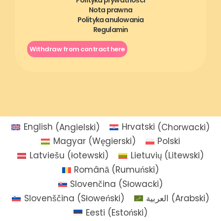
Nota prawna
Polityka anulowania
Regulamin
Withdraw from contract here
English
(
Angielski
)
Hrvatski
(
Chorwacki
)
Magyar
(
Węgierski
)
Polski
Latviešu
(
łotewski
)
Lietuvių
(
Litewski
)
Română
(
Rumuński
)
Slovenčina
(
Słowacki
)
Slovenščina
(
Słoweński
)
العربية
(
Arabski
)
Eesti
(
Estoński
)