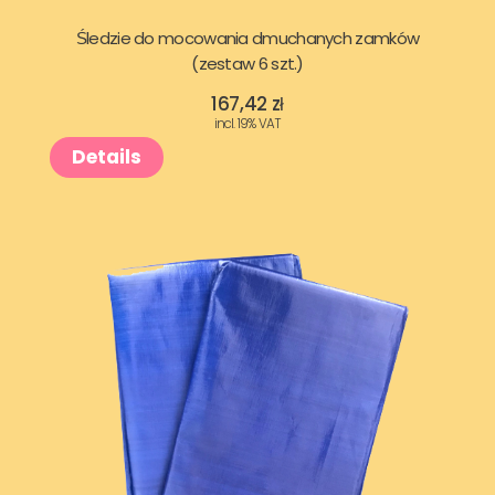
.
Śledzie do mocowania dmuchanych zamków
(zestaw 6 szt.)
167,42
zł
incl. 19% VAT
Details