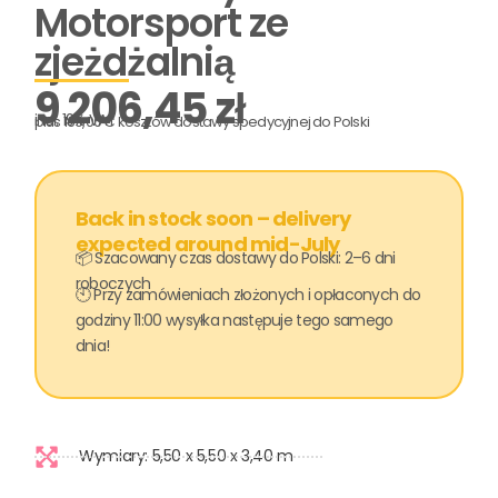
Motorsport ze
zjeżdżalnią
9 206,45
zł
incl. 19% VAT
plus 169,00 € kosztów dostawy spedycyjnej do Polski
Back in stock soon – delivery
expected around mid-July
📦 Szacowany czas dostawy do Polski: 2–6 dni
roboczych
🕙 Przy zamówieniach złożonych i opłaconych do
godziny 11:00 wysyłka następuje tego samego
dnia!
Wymiary: 5,50 x 5,50 x 3,40 m