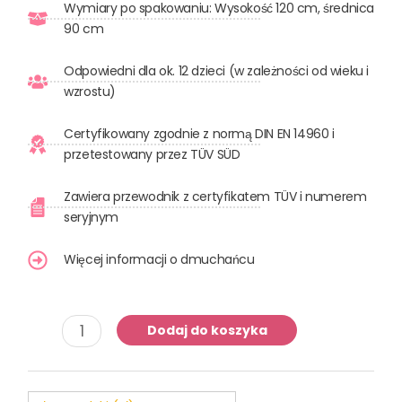
Wymiary po spakowaniu: Wysokość 120 cm, średnica
90 cm
Odpowiedni dla ok. 12 dzieci (w zależności od wieku i
wzrostu)
Certyfikowany zgodnie z normą DIN EN 14960 i
przetestowany przez TÜV SÜD
Zawiera przewodnik z certyfikatem TÜV i numerem
seryjnym
Więcej informacji o dmuchańcu
ilość
Dodaj do koszyka
Dmuchany
zamek
Motorsport