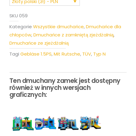
ze
Złoty polski (zł) - PLN
zjeżdżalnią
SKU
059
Kategorie
Wszystkie dmuchańce
,
Dmuchańce dla
chłopców
,
Dmuchańce z zamkniętą zjeżdżalnią
,
Dmuchańce ze zjeżdżalnią
Tagi
Gebläse 1.5PS
,
Mit Rutsche
,
TÜV
,
Typ N
Ten dmuchany zamek jest dostępny
również w innych wersjach
graficznych: