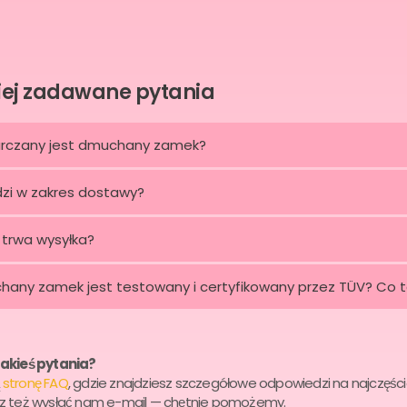
iej zadawane pytania
arczany jest dmuchany zamek?
zi w zakres dostawy?
 trwa wysyłka?
any zamek jest testowany i certyfikowany przez TÜV? Co 
jakieś pytania?
ą
stronę FAQ
, gdzie znajdziesz szczegółowe odpowiedzi na najczęś
sz też wysłać nam e-mail — chętnie pomożemy.