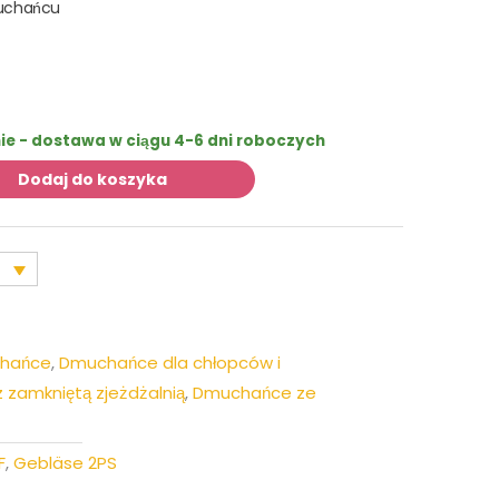
muchańcu
e - dostawa w ciągu 4-6 dni roboczych
Dodaj do koszyka
chańce
,
Dmuchańce dla chłopców i
zamkniętą zjeżdżalnią
,
Dmuchańce ze
F
,
Gebläse 2PS