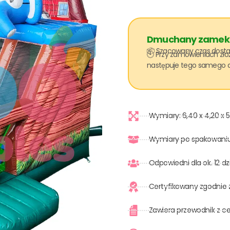
Dmuchany zamek w
📦 Szacowany czas dostaw
🕙 Przy zamówieniach zło
następuje tego samego d
Wymiary: 6,40 x 4,20 x 
Wymiary po spakowaniu
Odpowiedni dla ok. 12 dz
Certyfikowany zgodnie 
Zawiera przewodnik z c