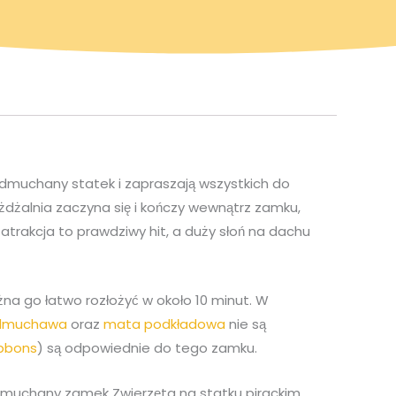
y dmuchany statek i zapraszają wszystkich do
żdżalnia zaczyna się i kończy wewnątrz zamku,
trakcja to prawdziwy hit, a duży słoń na dachu
a go łatwo rozłożyć w około 10 minut. W
dmuchawa
oraz
mata podkładowa
nie są
bbons
) są odpowiednie do tego zamku.
 Dmuchany zamek Zwierzęta na statku pirackim