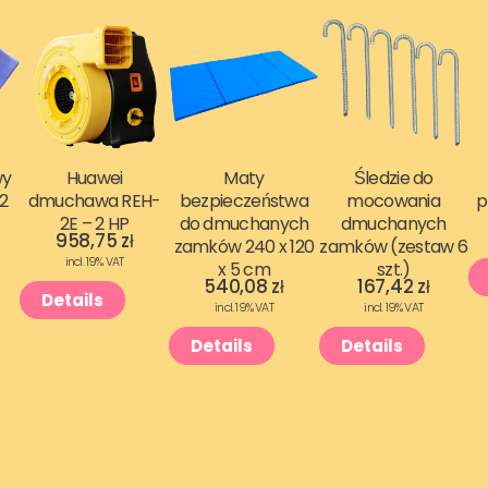
wy
Huawei
Maty
Śledzie do
2
dmuchawa REH-
bezpieczeństwa
mocowania
p
2E – 2 HP
do dmuchanych
dmuchanych
A
958,75
zł
zamków 240 x 120
zamków (zestaw 6
incl. 19% VAT
x 5 cm
szt.)
540,08
zł
167,42
zł
Details
incl. 19% VAT
incl. 19% VAT
Details
Details
u
w
a