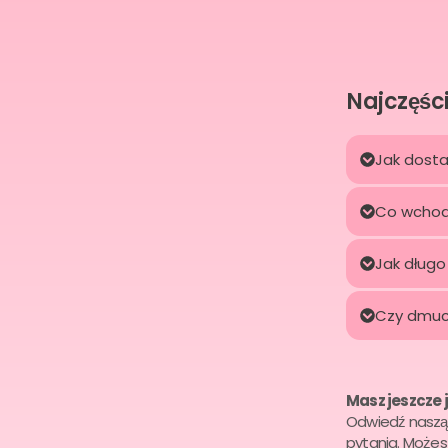
Najczęśc
Jak dost
Co wchod
Jak długo
Czy dmuch
Masz jeszcze 
Odwiedź nasz
pytania. Może