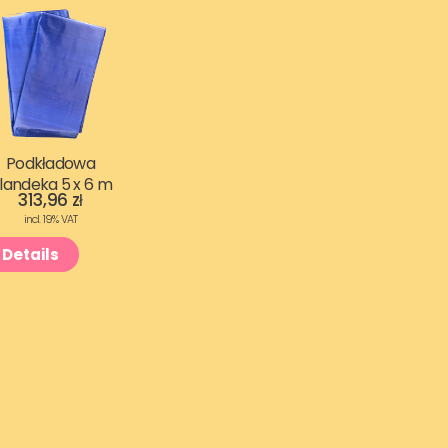
Podkładowa
landeka 5 x 6 m
313,96
zł
incl. 19% VAT
Details