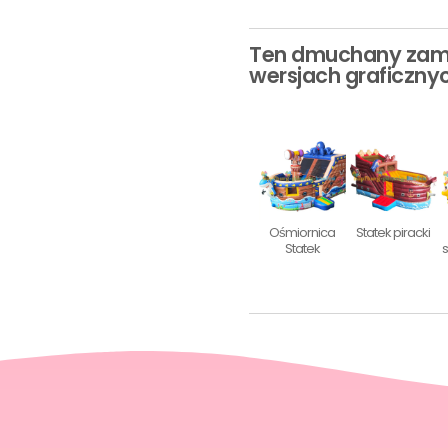
Ten dmuchany zame
wersjach graficznyc
Ośmiornica
Statek piracki
Statek
s