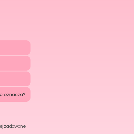
to oznacza?
ciej zadawane