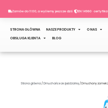
Przejdź
do
Zamów do 11:00, a wyślemy jeszcze dziś
EN 14960 · certyfik
treści
STRONA GŁÓWNA
NASZE PRODUKTY
O NAS
OBSŁUGA KLIENTA
BLOG
Strona główna
/
Dmuchańce ze zjeżdżalnią
/ Dmuchany zamek Zw