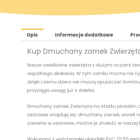
o
l
t
Opis
Informacje dodatkowe
Pro
n
Kup Dmuchany zamek Zwierzęta
a
Nasze uwielbiane zwierzęta z dużymi oczami tera
c
wspólnego skakania. W tym zamku można nie tylk
dzięki czemu dzieci nie muszą opuszczać konstr
e
przyciąga uwagę już z daleka.
n
Dmuchany zamek Zwierzęta na statku pirackim d
zestawie znajdują się: dmuchany zamek, worek 
a
zawarte w zestawie; można je znaleźć w naszej 
y
Wykonany z wytrzymałej plandeki PVC (0,55 mm /