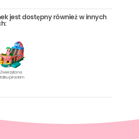
k jest dostępny również w innych
h:
Zwierzęta na
tatku pirackim