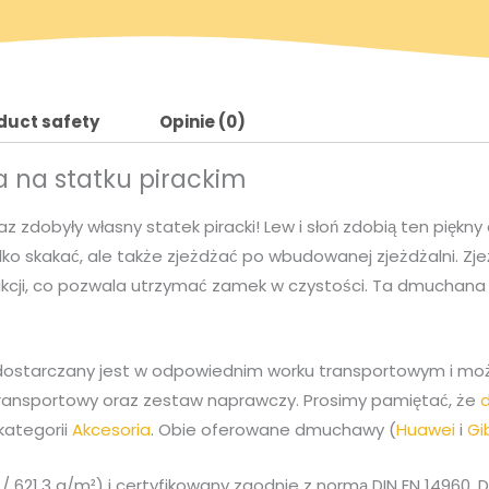
n
duct safety
Opinie (0)
a
 na statku pirackim
c
z zdobyły własny statek piracki! Lew i słoń zdobią ten piękn
e
o skakać, ale także zjeżdżać po wbudowanej zjeżdżalni. Zje
ukcji, co pozwala utrzymać zamek w czystości. Ta dmuchana a
n
a
ostarczany jest w odpowiednim worku transportowym i możn
transportowy oraz zestaw naprawczy. Prosimy pamiętać, że
w
kategorii
Akcesoria
. Obie oferowane dmuchawy (
Huawei
i
Gi
w
 621,3 g/m²) i certyfikowany zgodnie z normą DIN EN 14960,