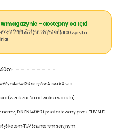
 magazynie – dostępny od ręki
y do Polski: 2–6 dni roboczych
żonych i opłaconych do godziny 11:00 wysyłka
nia!
5,00 m
: Wysokość 120 cm, średnica 90 cm
ieci (w zależności od wieku i wzrostu)
z normą DIN EN 14960 i przetestowany przez TÜV SÜD
ertyfikatem TÜV i numerem seryjnym