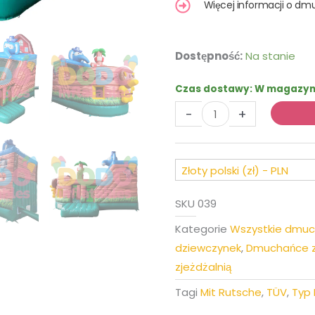
Więcej informacji o d
ilość
Dostępność:
Na stanie
Dmuchany
zamek
Czas dostawy:
W magazyni
Zwierzęta
-
+
na
statku
pirackim
Złoty polski (zł) - PLN
SKU
039
Kategorie
Wszystkie dmu
dziewczynek
,
Dmuchańce z 
zjeżdżalnią
Tagi
Mit Rutsche
,
TÜV
,
Typ 