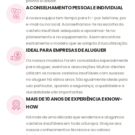
pronto a utilizar.
ACONSELHAMENTO PESSOAL E INDIVIDUAL
A nossa equipa tem tempo para ti – por telefone, por
e-mail ou no local. Aconselhamos-te na escolha do
castelo insuflável adequado e apoiamos-te no
planeamento e no equipamento. Assim encontras
exatamente o modelo que se adapta à tua utilização.
IDEAL PARA EMPRESAS DE ALUGUER
Os nossos modelos foram concebidos especialmente
para aluguer, eventos e associações. Muitos clientes
utilizam os nossos castelos insufláveis com sucesso
no aluguer há vários anos. São igualmente ideais para
uso particular, quando a segurança, a qualidade e a
durabilidade são importantes.
MAIS DE 10 ANOS DE EXPERIÊNCIA E KNOW-
HOW
Há mais de uma década que vendemos e alugamos
castelos insufláveis em toda a Europa. Graças aos
nossos conhecimentos técnicos e ao valioso