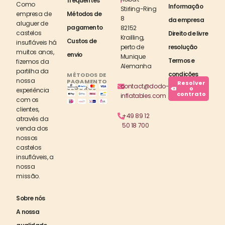
frequentes
Como
Informação
Stirling-Ring
empresa de
Métodos de
8
da empresa
aluguer de
pagamento
82152
castelos
Direito de livre
Krailling,
Custos de
insufláveis há
perto de
resolução
muitos anos,
envio
Munique
Termos e
fizemos da
Alemanha
partilha da
condições
MÉTODOS DE
nossa
PAGAMENTO
Resolver
contact@dodo-
SEGUROS
o
experiência
contrato
inflatables.com
com os
clientes,
+49 89 12
através da
50 18 700
venda dos
nossos
castelos
insufláveis, a
nossa
missão.
Sobre nós
A nossa