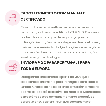
PACOTE COMPLETO COM MANUAL E
CERTIFICADO
Com cada castelo insuflável recebes um manual
detalhado, incluindo o certificado TÜV SÜD. O manual
contém todas as regras de segurança para a
utilização, instruções de montagem e desmontagem,
o número de série individual, indicações de inspeção e
manutenção, bem como dicas para uma utilização
ideal no negócio de aluguer.
ENVIO RÁPIDO PARA PORTUGAL E PARA
TODA A EUROPA
Entregamos diretamente a partir de Munique e
expedimos diariamente para Portugal e para toda a
Europa. Graças ao nosso grande armazém, a maioria
dos modelos está disponível de imediato. Sopradores
e acessórios estão permanentemente disponíveis
para que o teu castelo insuflável esteja sempre