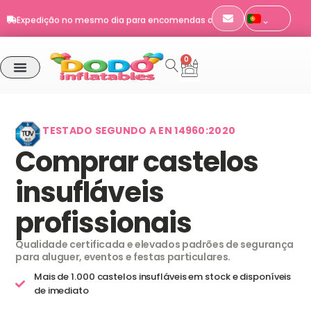
Skip
Expedição no mesmo dia para encomendas até às 11h
to
EN 14960 · certificado TÜV SÜD
content
Envio para Portugal
0
Cart
Expedição no mesmo dia para encomendas até às 11h
TESTADO SEGUNDO A EN 14960:2020
Comprar castelos
insufláveis
profissionais
Qualidade certificada e elevados padrões de segurança
para aluguer, eventos e festas particulares.
Mais de 1.000 castelos insufláveis em stock e disponíveis
de imediato