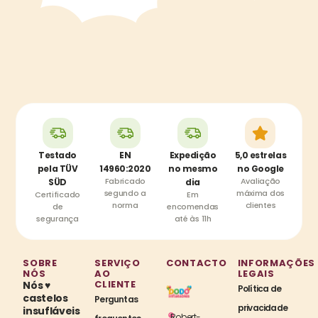
Testado
EN
Expedição
5,0 estrelas
pela TÜV
14960:2020
no mesmo
no Google
Fabricado
Avaliação
SÜD
dia
segundo a
máxima dos
Certificado
Em
norma
clientes
de
encomendas
segurança
até às 11h
SOBRE
SERVIÇO
CONTACTO
INFORMAÇÕES
NÓS
AO
LEGAIS
CLIENTE
Nós ♥
Política de
castelos
Perguntas
privacidade
insufláveis
Robert-