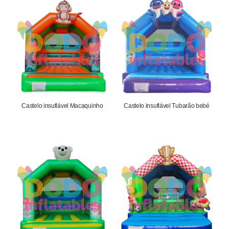
Castelo insuflável Macaquinho
Castelo insuflável Tubarão bebé
1.652,75
€
1.652,75
€