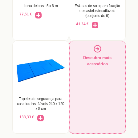
Lona de base 5 x 6 m
Estacas de solo para fixação
de castelos insufláveis
77,51
€
(conjunto de 6)
41,34
€
Descubra mais
acessórios
Tapetes de segurança para
castelos insufláveis 240 x 120
x 5 cm
133,33
€