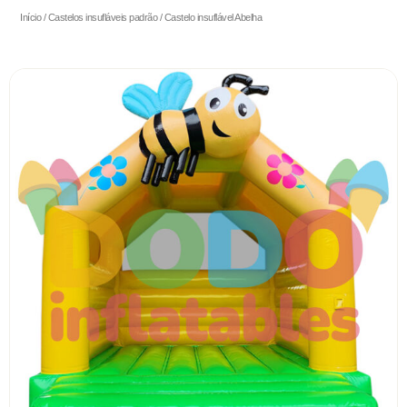
Início
/
Castelos insufláveis padrão
/ Castelo insuflável Abelha