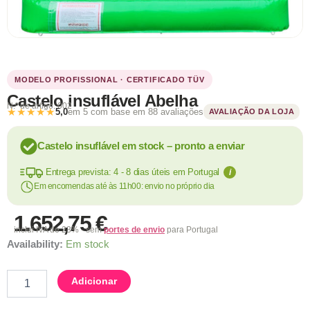
MODELO PROFISSIONAL · CERTIFICADO TÜV
Castelo insuflável Abelha
N.º de artigo: 002
★★★★★
5,0
em 5 com base em 88 avaliações
AVALIAÇÃO DA LOJA
Castelo insuflável em stock – pronto a enviar
Entrega prevista: 4 - 8 dias úteis em Portugal
i
Em encomendas até às 11h00: envio no próprio dia
1.652,75
€
inclui IVA de 23% · sem
portes de envio
para Portugal
Quantidade
Availability:
Em stock
de
Castelo
Adicionar
insuflável
Abelha