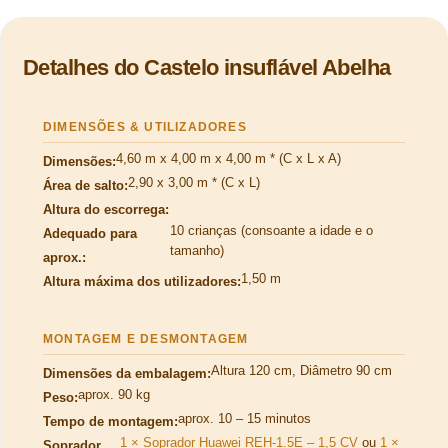
Detalhes do Castelo insuflável Abelha
DIMENSÕES & UTILIZADORES
4,60 m x 4,00 m x 4,00 m * (C x L x A)
Dimensões:
2,90 x 3,00 m * (C x L)
Área de salto:
Altura do escorrega:
10 crianças (consoante a idade e o
Adequado para
tamanho)
aprox.:
1,50 m
Altura máxima dos utilizadores:
MONTAGEM E DESMONTAGEM
Altura 120 cm, Diâmetro 90 cm
Dimensões da embalagem:
aprox. 90 kg
Peso:
aprox. 10 – 15 minutos
Tempo de montagem:
1 × Soprador Huawei REH-1.5E – 1,5 CV
ou
1 ×
Soprador