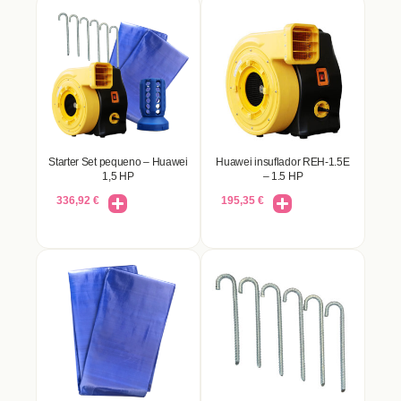
Starter Set pequeno – Huawei
Huawei insuflador REH-1.5E
1,5 HP
– 1.5 HP
336,92
€
195,35
€