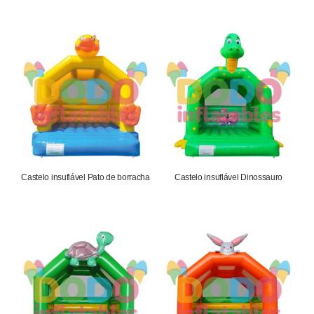
Castelo insuflável Pato de borracha
Castelo insuflável Dinossauro
1.652,75
€
1.652,75
€