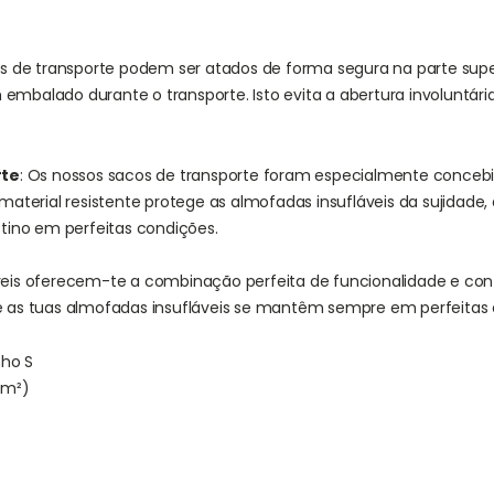
os de transporte podem ser atados de forma segura na parte supe
embalado durante o transporte. Isto evita a abertura involuntári
rte
: Os nossos sacos de transporte foram especialmente concebi
 material resistente protege as almofadas insufláveis da sujidade,
ino em perfeitas condições.
veis oferecem-te a combinação perfeita de funcionalidade e confo
ue as tuas almofadas insufláveis se mantêm sempre em perfeitas
nho S
/m²)