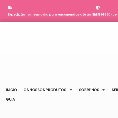
Skip
to
Expedição no mesmo dia para encomendas até às 11h
EN 14960 · ce
content
INÍCIO
OS NOSSOS PRODUTOS
SOBRE NÓS
SER
GUIA