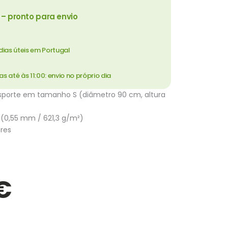
– pronto para envio
dias úteis em Portugal
até às 11:00: envio no próprio dia
sporte em tamanho S (diâmetro 90 cm, altura
 (0,55 mm / 621,3 g/m²)
ores
€