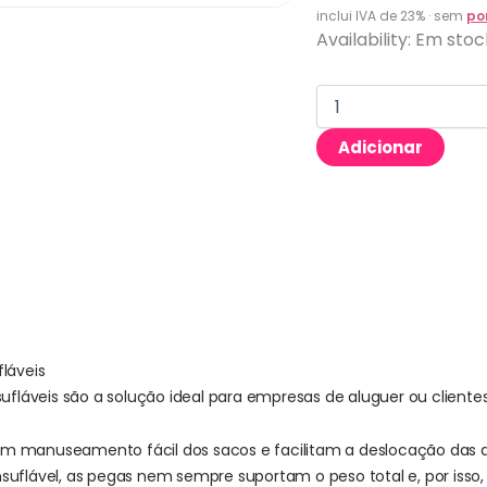
inclui IVA de 23% · sem
po
Quantidade
Availability:
Em stoc
de
Saco
de
transporte
para
Adicionar
insufláveis
S
láveis
ufláveis são a solução ideal para empresas de aluguer ou clientes
um manuseamento fácil dos sacos e facilitam a deslocação das 
uflável, as pegas nem sempre suportam o peso total e, por isso