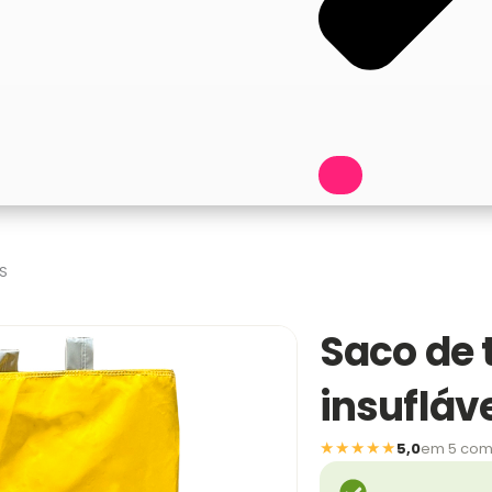
 S
Saco de 
insufláve
★★★★★
5,0
em 5 com