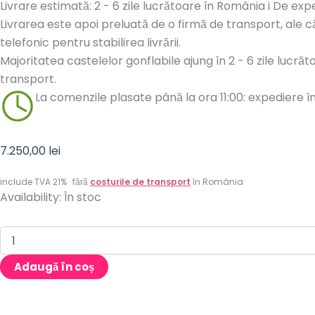
Livrare estimată: 2 - 6 zile lucrătoare în România
i
De expe
Livrarea este apoi preluată de o firmă de transport, ale c
telefonic pentru stabilirea livrării.
Majoritatea castelelor gonflabile ajung în 2 - 6 zile lucră
transport.
La comenzile plasate până la ora 11:00: expediere în
7.250,00
lei
include TVA 21% · fără
costurile de transport
în România
Cantitate
Availability:
În stoc
Castel
gonflabil
Lumea
subacvatică
cu
Adaugă în coș
tobogan