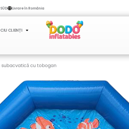
V SÜD
Livrare în România
CIU CLIENȚI
a subacvatică cu tobogan