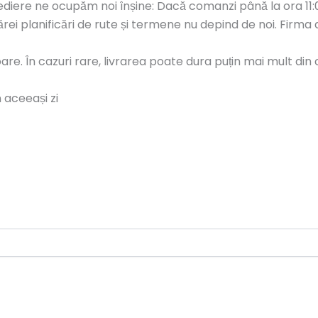
diere ne ocupăm noi înșine: Dacă comanzi până la ora 11:00,
ărei planificări de rute și termene nu depind de noi. Firma
toare. În cazuri rare, livrarea poate dura puțin mai mult d
 aceeași zi