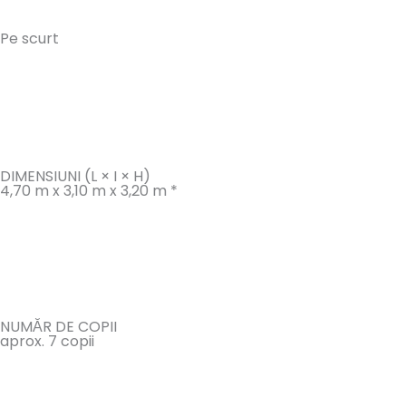
Pe scurt
DIMENSIUNI (L × I × H)
4,70 m x 3,10 m x 3,20 m *
NUMĂR DE COPII
aprox. 7 copii