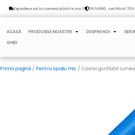
Skip
Expediere azi la comenzi până la ora 11
EN 14960 · certificat TÜ
to
content
ACASĂ
PRODUSELE NOASTRE
DESPRE NOI
SERVI
GHID
Prima pagină
/
Pentru spațiu mic
/ Castel gonflabil Lume