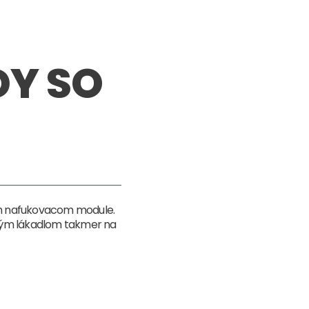
Y SO
om nafukovacom module.
čným lákadlom takmer na