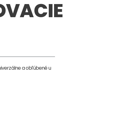
OVACIE
niverzálne a obľúbené u