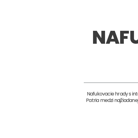
NAF
Nafukovacie hrady s i
Patria medzi najžiadan