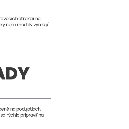
ovacích atrakcií na
tky naše modely vynikajú
ADY
bené na podujatiach,
sa rýchlo pripraviť na