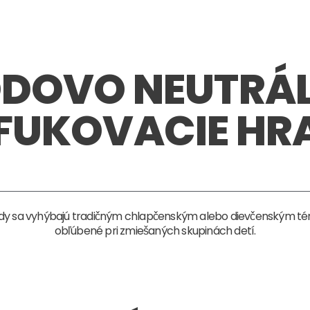
DOVO NEUTRÁ
FUKOVACIE HR
ady sa vyhýbajú tradičným chlapčenským alebo dievčenským 
obľúbené pri zmiešaných skupinách detí.