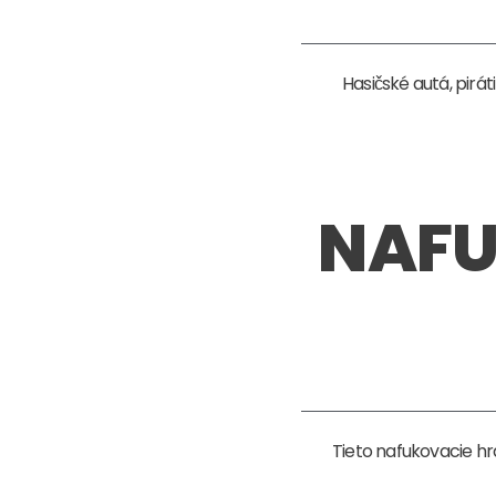
Hasičské autá, pirát
NAFU
Tieto nafukovacie h