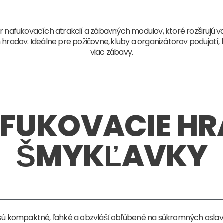
er nafukovacích atrakcií a zábavných modulov, ktoré rozširujú
hradov. Ideálne pre požičovne, kluby a organizátorov podujatí,
viac zábavy.
AFUKOVACIE HR
ŠMYKĽAVKY
 sú kompaktné, ľahké a obzvlášť obľúbené na súkromných oslav