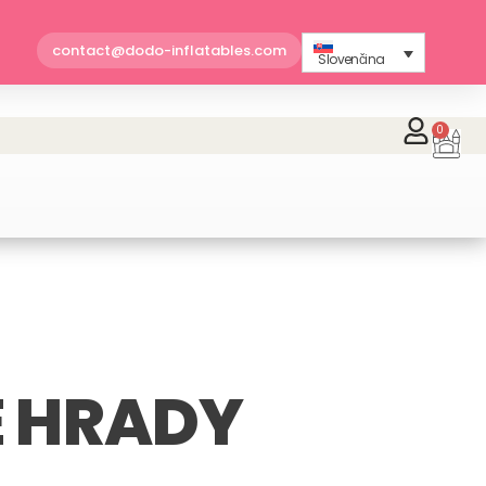
contact@dodo-inflatables.com
Slovenčina
0
Car
E HRADY