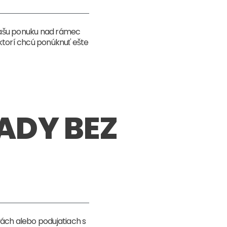
 vašu ponuku nad rámec
 ktorí chcú ponúknuť ešte
ADY BEZ
ách alebo podujatiach s