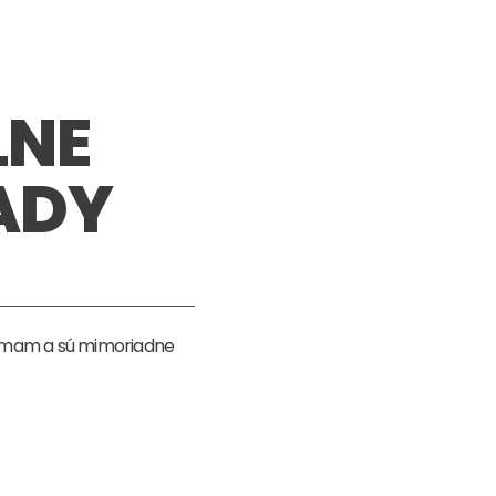
LNE
ADY
témam a sú mimoriadne