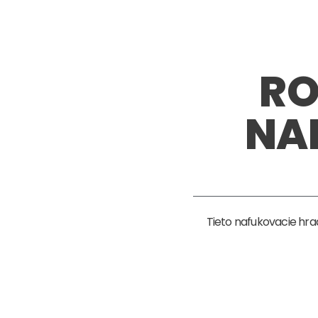
RO
NA
Tieto nafukovacie hr