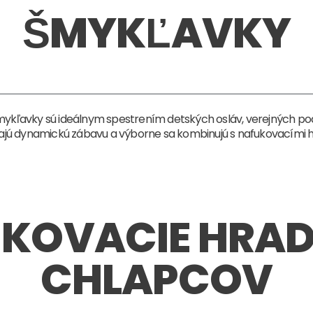
ŠMYKĽAVKY
ykľavky sú ideálnym spestrením detských osláv, verejných poduj
ajú dynamickú zábavu a výborne sa kombinujú s nafukovacími 
KOVACIE HRAD
CHLAPCOV