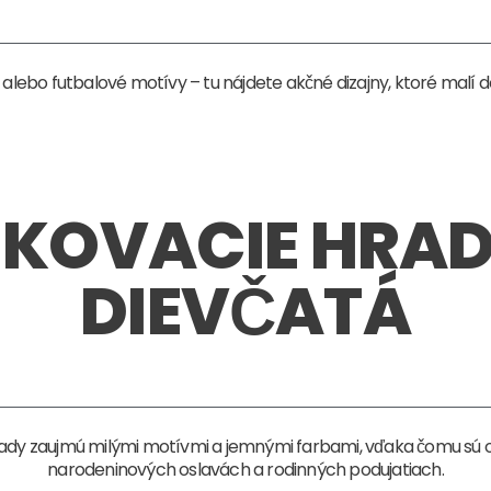
i alebo futbalové motívy – tu nájdete akčné dizajny, ktoré malí 
KOVACIE HRAD
DIEVČATÁ
rady zaujmú milými motívmi a jemnými farbami, vďaka čomu sú 
narodeninových oslavách a rodinných podujatiach.