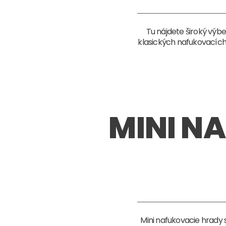
Tu nájdete široký výb
klasických nafukovacích 
MINI N
Mini nafukovacie hrady