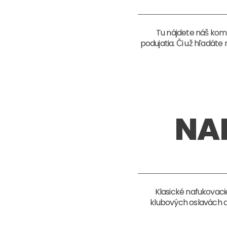
Tu nájdete náš kom
podujatia. Či už hľadát
NA
Klasické nafukovaci
klubových oslavách a 