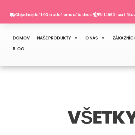
Preskočiť
na
Objednaj do 11:00 a odošleme ešte dnes
EN 14960 · certifik
obsah
DOMOV
NAŠE PRODUKTY
O NÁS
ZÁKAZNÍCK
BLOG
VŠETKY