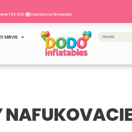
ované TÜV SÜD
Doprava na Slovensko
Vyhľadať
Y SERVIS
 NAFUKOVACI