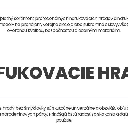
pletný sortiment profesionálnych nafukovacích hradov a nafuk
e modely na prenájom, verejné akcie alebo súkromné oslavy, vše
overenou kvalitou, bezpečnosťou a odolnými materiálmi.
FUKOVACIE HR
e hrady bez šmykľavky sú skutočne univerzálne a obzvlášť obľú
narodeninových párty. Prinášajú čistú radosť zo skákania a dajú 
použitie.