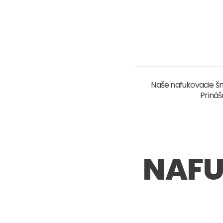
Naše nafukovacie šm
Prináš
NAFU