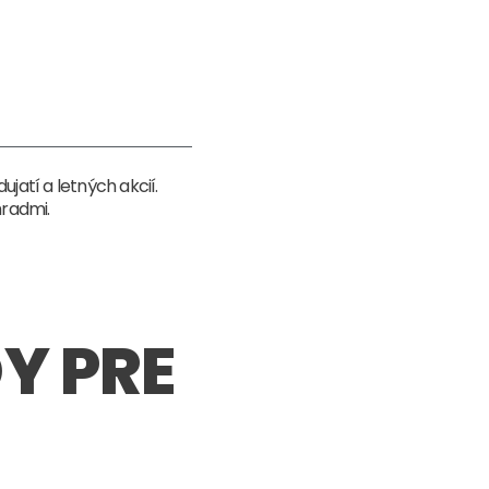
atí a letných akcií.
hradmi.
Y PRE