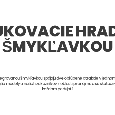
UKOVACIE HRAD
ŠMYKĽAVKOU
ntegrovanou šmykľavkou spájajú dve obľúbené atrakcie v jedn
ejšie modely u našich zákazníkov z oblasti prenájmu a sú skuto
každom podujatí.