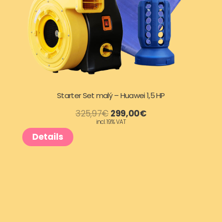
Starter Set malý – Huawei 1,5 HP
P
A
325,97
€
299,00
€
incl. 19% VAT
Details
ô
k
v
t
o
u
d
á