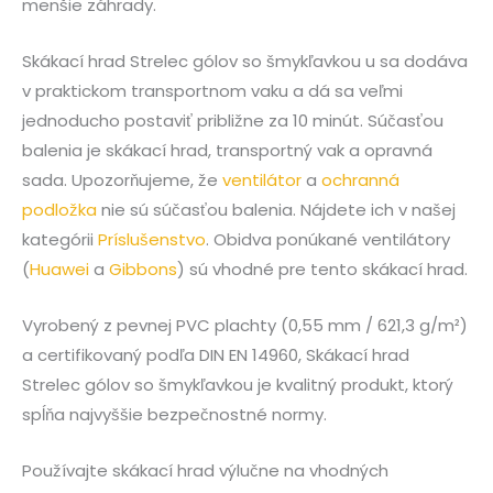
menšie záhrady.
Skákací hrad Strelec gólov so šmykľavkou u sa dodáva
v praktickom transportnom vaku a dá sa veľmi
jednoducho postaviť približne za 10 minút. Súčasťou
balenia je skákací hrad, transportný vak a opravná
sada. Upozorňujeme, že
ventilátor
a
ochranná
podložka
nie sú súčasťou balenia. Nájdete ich v našej
kategórii
Príslušenstvo
. Obidva ponúkané ventilátory
(
Huawei
a
Gibbons
) sú vhodné pre tento skákací hrad.
Vyrobený z pevnej PVC plachty (0,55 mm / 621,3 g/m²)
a certifikovaný podľa DIN EN 14960, Skákací hrad
Strelec gólov so šmykľavkou je kvalitný produkt, ktorý
spĺňa najvyššie bezpečnostné normy.
Používajte skákací hrad výlučne na vhodných