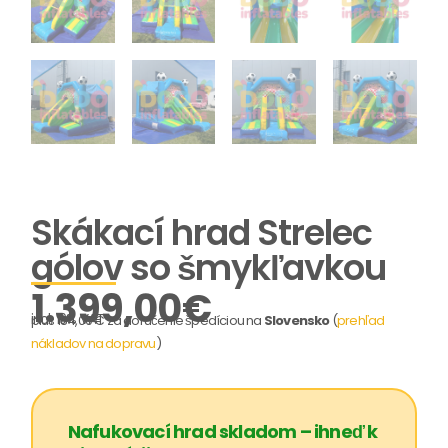
Skákací hrad Strelec
gólov so šmykľavkou
1.399,00
€
incl. 19% VAT
plus 184,00 € za doručenie špedíciou na
Slovensko
(
prehľad
nákladov na dopravu
)
Nafukovací hrad skladom – ihneď k