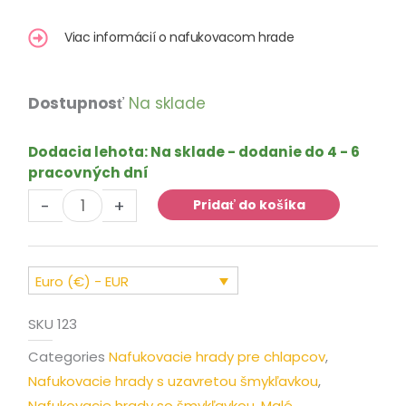
Viac informácií o nafukovacom hrade
množstvo
Dostupnosť
Na sklade
Skákací
hrad
Dodacia lehota:
Na sklade - dodanie do 4 - 6
Strelec
pracovných dní
gólov
-
+
so
Pridať do košíka
šmykľavkou
Euro (€) - EUR
SKU
123
Categories
Nafukovacie hrady pre chlapcov
,
Nafukovacie hrady s uzavretou šmykľavkou
,
Nafukovacie hrady so šmykľavkou
,
Malé