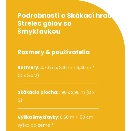
Podrobnosti o Skákací hrad
Strelec gólov so
šmykľavkou
Rozmery & používatelia
Rozmery
: 4,70 m x 3,10 m x 3,40 m *
(D x Š x V)
Skákacia plocha
: 1,90 x 2,90 m (D x
Š)
Výška šmykľavky
: 0,60 m + 50 cm
výška od zeme *