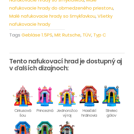
nafukovacie hrady do obmedzeného priestoru
,
Malé nafukovacie hrady so šmykľavkou
,
Všetky
nafukovacie hrady
Tags
Gebläse 1.5PS
,
Mit Rutsche
,
TÜV
,
Typ C
Tento nafukovací hrad je dostupný aj
v ďalších dizajnoch:
Cirkusová
Princezná
Jednorožco
Hasičskí
Strelec
šou
vý raj
hrdinovia
gólov