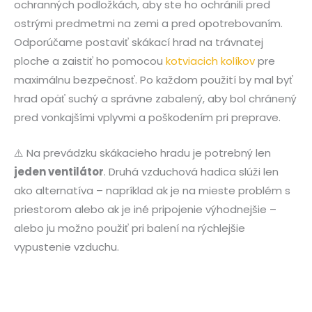
ochranných podložkách, aby ste ho ochránili pred
ostrými predmetmi na zemi a pred opotrebovaním.
Odporúčame postaviť skákací hrad na trávnatej
ploche a zaistiť ho pomocou
kotviacich kolíkov
pre
maximálnu bezpečnosť. Po každom použití by mal byť
hrad opäť suchý a správne zabalený, aby bol chránený
pred vonkajšími vplyvmi a poškodením pri preprave.
⚠️ Na prevádzku skákacieho hradu je potrebný len
jeden ventilátor
. Druhá vzduchová hadica slúži len
ako alternatíva – napríklad ak je na mieste problém s
priestorom alebo ak je iné pripojenie výhodnejšie –
alebo ju možno použiť pri balení na rýchlejšie
vypustenie vzduchu.