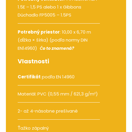
1.5E – 1,5 PS
alebo
1 x Gibbons
Dúchadlo FP5005 – 1.5PS
Potrebný priestor
: 10,00 x 6,70 m
(dĺžka × šírka) (podľa normy DIN
EN14960)
Čo to znamená?
Vlastnosti
Certifikát
podľa EN 14960
Materiál: PVC (0,55 mm / 621,3 g/m²)
2- až 4-násobne prešívané
Ťažko zápalný