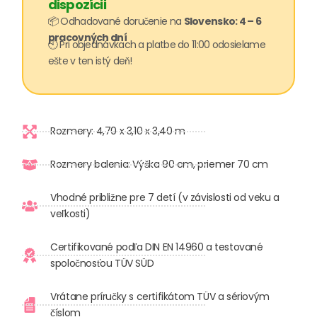
dispozícii
📦 Odhadované doručenie na
Slovensko: 4 – 6
pracovných dní
🕙 Pri objednávkach a platbe do 11:00 odosielame
ešte v ten istý deň!
Rozmery: 4,70 x 3,10 x 3,40 m
Rozmery balenia: Výška 90 cm, priemer 70 cm
Vhodné približne pre 7 detí (v závislosti od veku a
veľkosti)
Certifikované podľa DIN EN 14960 a testované
spoločnosťou TÜV SÜD
Vrátane príručky s certifikátom TÜV a sériovým
číslom