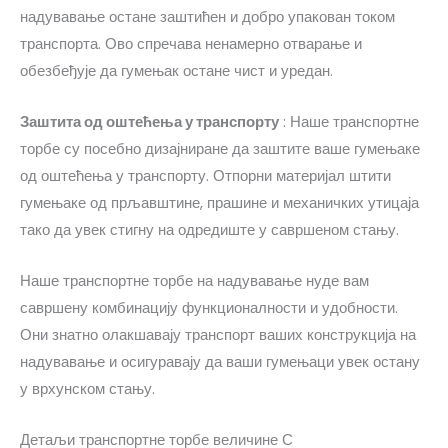
надувавање остане заштићен и добро упакован током
транспорта. Ово спречава ненамерно отварање и
обезбеђује да гумењак остане чист и уредан.
Заштита од оштећења у транспорту
: Наше транспортне
торбе су посебно дизајниране да заштите ваше гумењаке
од оштећења у транспорту. Отпорни материјал штити
гумењаке од прљавштине, прашине и механичких утицаја
тако да увек стигну на одредиште у савршеном стању.
Наше транспортне торбе на надувавање нуде вам
савршену комбинацију функционалности и удобности.
Они знатно олакшавају транспорт ваших конструкција на
надувавање и осигуравају да ваши гумењаци увек остану
у врхунском стању.
Детаљи транспортне торбе величине С