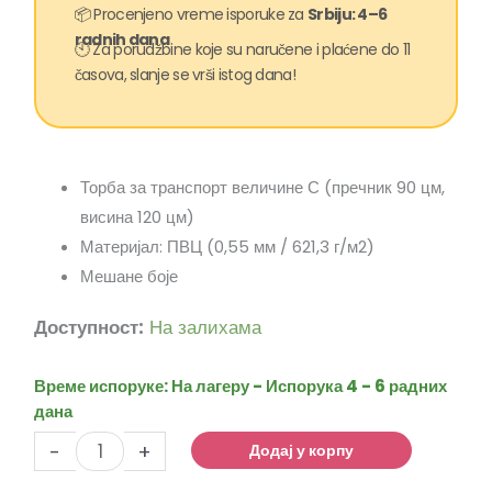
📦 Procenjeno vreme isporuke za
Srbiju: 4–6
radnih dana
🕙 Za porudžbine koje su naručene i plaćene do 11
časova, slanje se vrši istog dana!
Торба за транспорт величине С (пречник 90 цм,
висина 120 цм)
Материјал: ПВЦ (0,55 мм / 621,3 г/м2)
Мешане боје
Транспортна
Доступност:
На залихама
торба
за
Време испоруке:
На лагеру - Испорука 4 - 6 радних
замак
дана
Боунци
-
+
С
Додај у корпу
количина