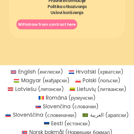
Pravne informacije
Politika otkazivanja
Uslovi korišćenja
Withdraw from contract here
English
(
енглески
)
Hrvatski
(
хрватски
)
Magyar
(
мађарски
)
Polski
(
пољски
)
Latviešu
(
летонски
)
Lietuvių
(
литвански
)
Română
(
румунски
)
Slovenčina
(
словачки
)
Slovenščina
(
словеначки
)
العربية
(
арапски
)
Eesti
(
естонски
)
Norsk bokmål
(
Норвешки бокмал
)