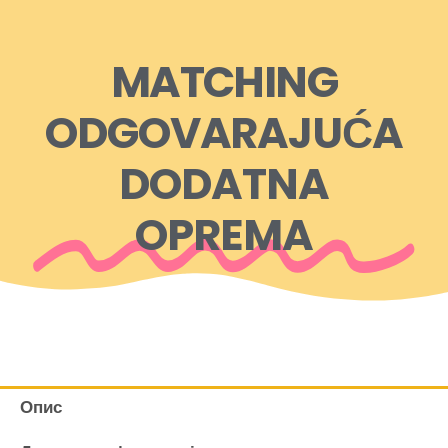
MATCHING
ODGOVARAJUĆA
DODATNA
OPREMA
Опис