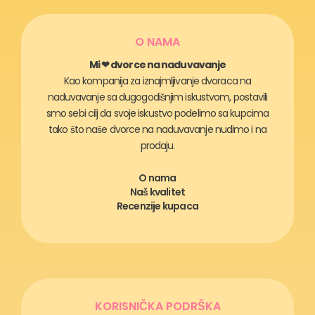
O NAMA
Mi ❤ dvorce na naduvavanje
Kao kompanija za iznajmljivanje dvoraca na
naduvavanje sa dugogodišnjim iskustvom, postavili
smo sebi cilj da svoje iskustvo podelimo sa kupcima
tako što naše dvorce na naduvavanje nudimo i na
prodaju.
O nama
Naš kvalitet
Recenzije kupaca
KORISNIČKA PODRŠKA