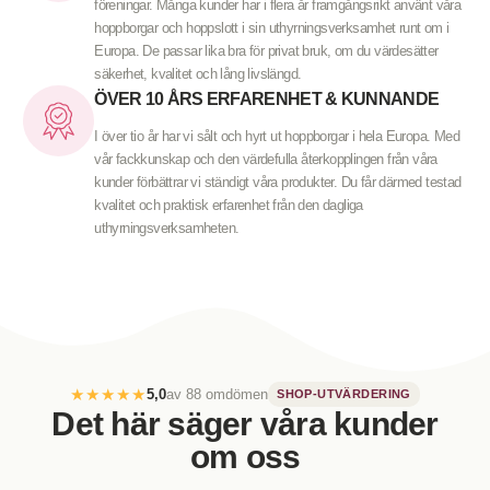
föreningar. Många kunder har i flera år framgångsrikt använt våra
hoppborgar och hoppslott i sin uthyrningsverksamhet runt om i
Europa. De passar lika bra för privat bruk, om du värdesätter
säkerhet, kvalitet och lång livslängd.
ÖVER 10 ÅRS ERFARENHET & KUNNANDE
I över tio år har vi sålt och hyrt ut hoppborgar i hela Europa. Med
vår fackkunskap och den värdefulla återkopplingen från våra
kunder förbättrar vi ständigt våra produkter. Du får därmed testad
kvalitet och praktisk erfarenhet från den dagliga
uthyrningsverksamheten.
★★★★★
5,0
av 88 omdömen
SHOP-UTVÄRDERING
Det här säger våra kunder
om oss