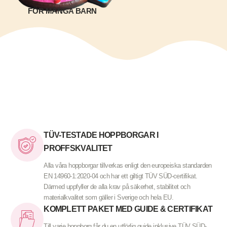
FÖR MÅNGA BARN
TÜV-TESTADE HOPPBORGAR I
PROFFSKVALITET
Alla våra hoppborgar tillverkas enligt den europeiska standarden
EN 14960-1:2020-04 och har ett giltigt TÜV SÜD-certifikat.
Därmed uppfyller de alla krav på säkerhet, stabilitet och
materialkvalitet som gäller i Sverige och hela EU.
KOMPLETT PAKET MED GUIDE & CERTIFIKAT
Till varje hoppborg får du en utförlig guide inklusive TÜV SÜD-