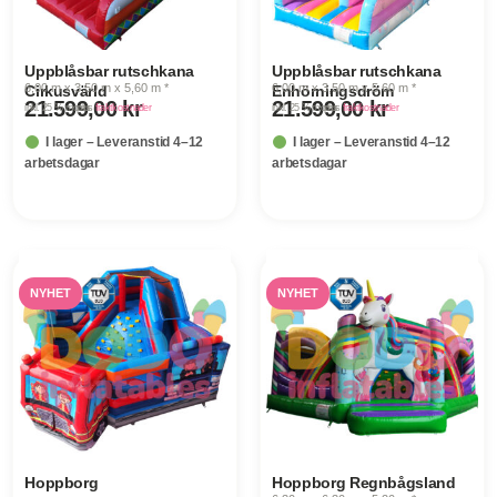
Uppblåsbar rutschkana
Uppblåsbar rutschkana
6,00 m x 3,50 m x 5,60 m *
6,00 m x 3,50 m x 5,60 m *
Cirkusvärld
Enhörningsdröm
21.599,00
kr
21.599,00
kr
inkl. 25 % moms
· plus
fraktkostnader
inkl. 25 % moms
· plus
fraktkostnader
I lager – Leveranstid 4–12
I lager – Leveranstid 4–12
arbetsdagar
arbetsdagar
NYHET
NYHET
Hoppborg
Hoppborg Regnbågsland