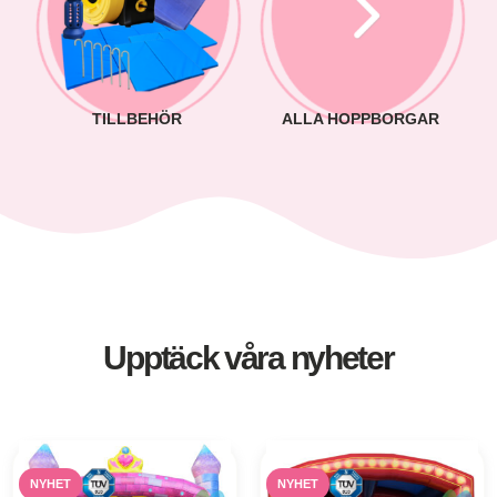
TILLBEHÖR
ALLA HOPPBORGAR
Upptäck våra
nyheter
NYHET
NYHET