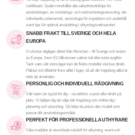
certifikatet. Guiden innehåller alla säkerhetsriktlinjer för
användningen, en monterings- och nedmonteringsanvisning, det
individuella serienumret, anvisningar för inspektion och underhåll
samt tips för optimal användning i uthyrningsverksamhet.
SNABB FRAKT TILL SVERIGE OCH HELA
EUROPA
Vi skickar dagligen direkt från München – till Sverige och resten
av Europa. Inom EU tillkommer varken tull eller extra avgifter.
Tack vare vårt stora lager kan de flesta modeller skickas direkt.
Fläktar och tillbehör finns alltid i lager, så att din hoppborg alltid är
redo att användas.
PERSONLIG OCH INDIVIDUELL RÅDGIVNING
Vårt team tar sig tid för dig – via telefon, e-post eller direkt på
plats. Vi hjälper dig att välja rätt hoppborg och stöttar dig i
planering och utrustning. Så hittar du precis den modell som
passar ditt användningsområde.
PERFEKT FÖR PROFESSIONELLA UTHYRARE
Våra modeller är utvecklade särskilt för uthyrning, event och