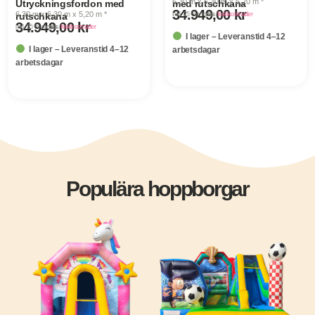
6,30 m x 6,30 m x 5,20 m *
Utryckningsfordon med
med rutschkana
34.949,00
kr
6,30 m x 6,30 m x 5,20 m *
inkl. 25 % moms
· plus
fraktkostnader
rutschkana
34.949,00
kr
inkl. 25 % moms
· plus
fraktkostnader
I lager – Leveranstid 4–12
I lager – Leveranstid 4–12
arbetsdagar
arbetsdagar
Populära
hoppborgar