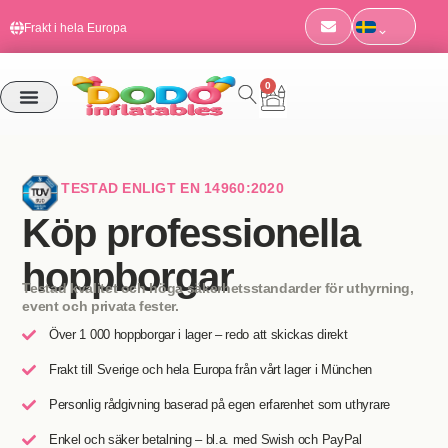
EN 14960 | TÜV SÜD-certifierad
Hoppa
Frakt i hela Europa
till
Beställningar före kl. 11 skickas samma dag
innehåll
0
Varukorg
VÅRA PRODUKTER
TESTAD ENLIGT EN 14960:2020
Köp professionella
hoppborgar
Testad kvalitet och höga säkerhetsstandarder för uthyrning,
event och privata fester.
Över 1 000 hoppborgar i lager – redo att skickas direkt
Frakt till Sverige och hela Europa från vårt lager i München
Personlig rådgivning baserad på egen erfarenhet som uthyrare
Enkel och säker betalning – bl.a. med Swish och PayPal