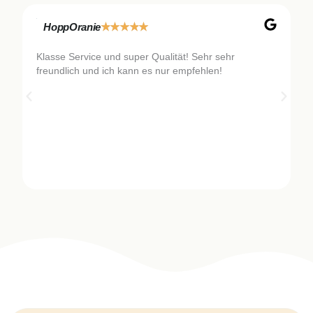
★
★
★
★
★
HoppOranie
Klasse Service und super Qualität! Sehr sehr
S
freundlich und ich kann es nur empfehlen!
A
w